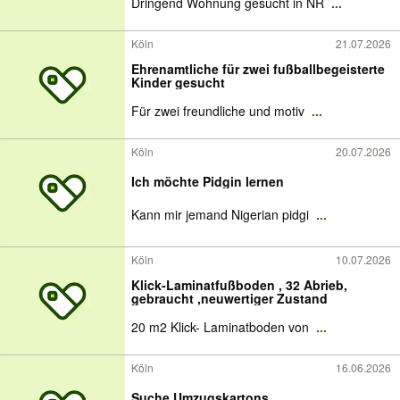
Dringend Wohnung gesucht in NR
...
Köln
21.07.2026
Ehrenamtliche für zwei fußballbegeisterte
Kinder gesucht
Für zwei freundliche und motiv
...
Köln
20.07.2026
Ich möchte Pidgin lernen
Kann mir jemand Nigerian pidgi
...
Köln
10.07.2026
Klick-Laminatfußboden , 32 Abrieb,
gebraucht ,neuwertiger Zustand
20 m2 Klick- Laminatboden von
...
Köln
16.06.2026
Suche Umzugskartons