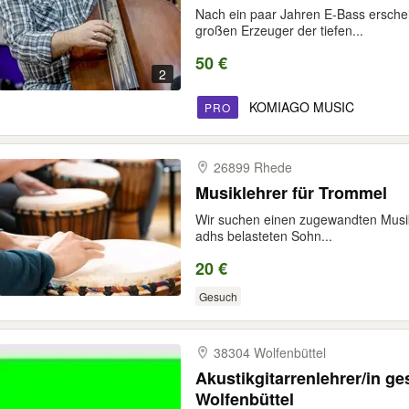
Nach ein paar Jahren E-Bass ersche
großen Erzeuger der tiefen...
50 €
2
KOMIAGO MUSIC
PRO
26899 Rhede
Musiklehrer für Trommel
Wir suchen einen zugewandten Musik
adhs belasteten Sohn...
20 €
Gesuch
38304 Wolfenbüttel
Akustikgitarrenlehrer/in ge
Wolfenbüttel