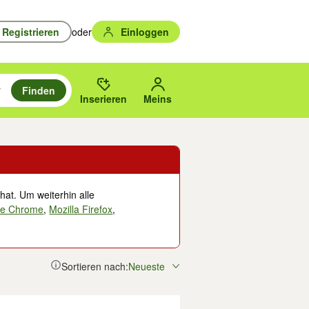
Registrieren
oder
Einloggen
Finden
en durchsuchen und mit Eingabetaste auswählen.
n um zu suchen, oder Vorschläge mit den Pfeiltasten nach oben/unten
des gewählten Orts oder PLZ.
Inserieren
Meins
hat. Um weiterhin alle
le Chrome
,
Mozilla Firefox
,
Sortieren nach:
Neueste