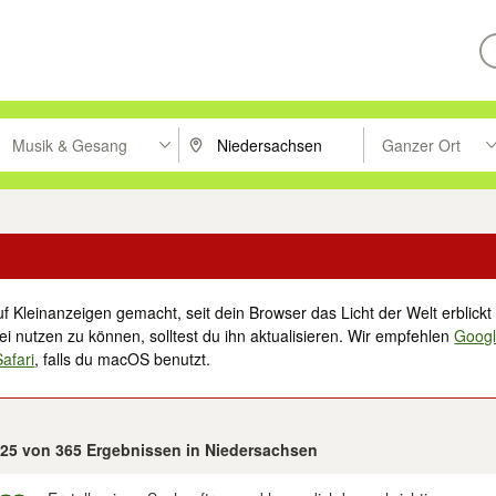
Musik & Gesang
Ganzer Ort
ken um zu suchen, oder Vorschläge mit den Pfeiltasten nach oben/unt
PLZ oder Ort eingeben. Eingabetaste drücke
Suche im Umkreis 
f Kleinanzeigen gemacht, seit dein Browser das Licht der Welt erblickt 
i nutzen zu können, solltest du ihn aktualisieren. Wir empfehlen
Goog
Safari
, falls du macOS benutzt.
- 25 von 365 Ergebnissen in Niedersachsen