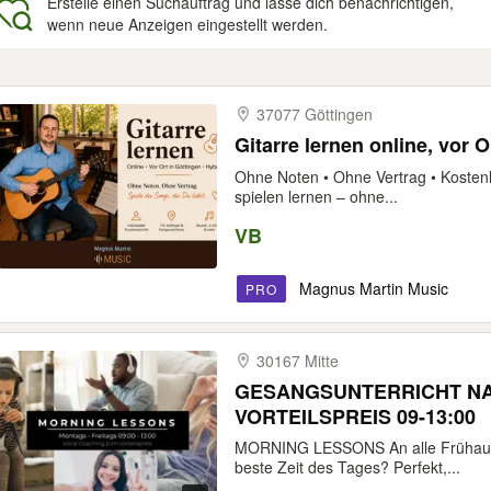
Erstelle einen Suchauftrag und lasse dich benachrichtigen,
wenn neue Anzeigen eingestellt werden.
gebnisse
37077 Göttingen
Gitarre lernen online, vor O
Ohne Noten • Ohne Vertrag • Kosten
spielen lernen – ohne...
VB
Magnus Martin Music
PRO
30167 Mitte
GESANGSUNTERRICHT NA
VORTEILSPREIS 09-13:00
MORNING LESSONS An alle Frühaufst
beste Zeit des Tages? Perfekt,...