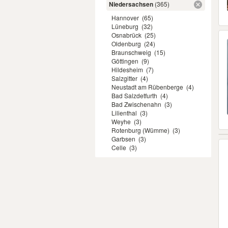
Niedersachsen
(365)
Hannover
(65)
Lüneburg
(32)
Osnabrück
(25)
Oldenburg
(24)
Braunschweig
(15)
Göttingen
(9)
Hildesheim
(7)
Salzgitter
(4)
Neustadt am Rübenberge
(4)
Bad Salzdetfurth
(4)
Bad Zwischenahn
(3)
Lilienthal
(3)
Weyhe
(3)
Rotenburg (Wümme)
(3)
Garbsen
(3)
Celle
(3)