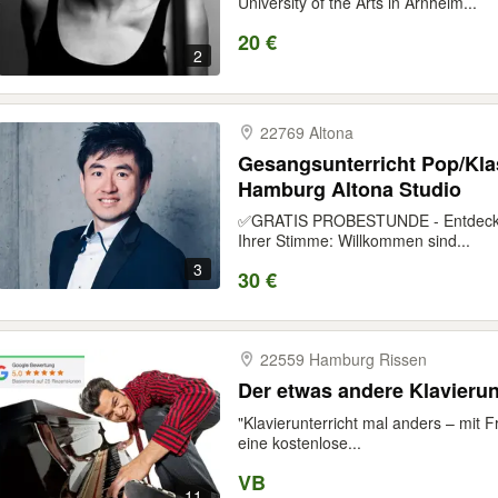
University of the Arts in Arnheim...
20 €
2
22769 Altona
Gesangsunterricht Pop/Kla
Hamburg Altona Studio
✅GRATIS PROBESTUNDE - Entdecken 
Ihrer Stimme: Willkommen sind...
3
30 €
22559 Hamburg Rissen
Der etwas andere Klavierun
"Klavierunterricht mal anders – mit F
eine kostenlose...
VB
11