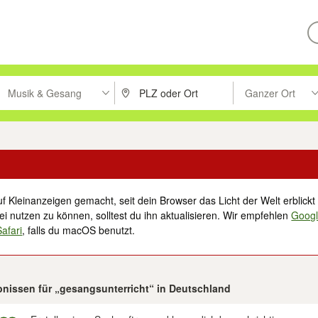
Musik & Gesang
Ganzer Ort
ken um zu suchen, oder Vorschläge mit den Pfeiltasten nach oben/unt
PLZ oder Ort eingeben. Eingabetaste drücke
Suche im Umkreis 
f Kleinanzeigen gemacht, seit dein Browser das Licht der Welt erblickt 
i nutzen zu können, solltest du ihn aktualisieren. Wir empfehlen
Goog
Safari
, falls du macOS benutzt.
bnissen für „gesangsunterricht“ in Deutschland