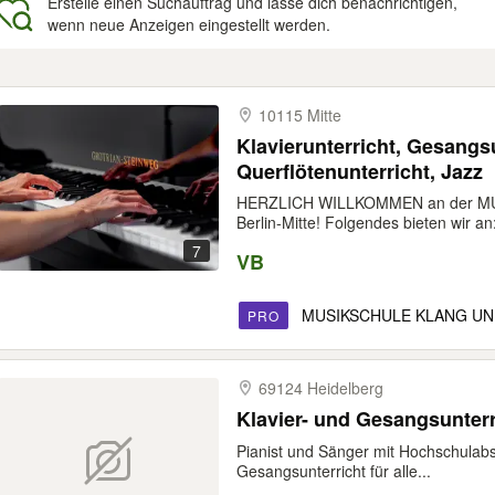
Erstelle einen Suchauftrag und lasse dich benachrichtigen,
wenn neue Anzeigen eingestellt werden.
gebnisse
10115 Mitte
Klavierunterricht, Gesangsu
Querflötenunterricht, Jazz
HERZLICH WILLKOMMEN an der MU
Berlin-Mitte! Folgendes bieten wir an: 
7
VB
MUSIKSCHULE KLANG UN
PRO
69124 Heidelberg
Klavier- und Gesangsunterr
Pianist und Sänger mit Hochschulabsc
Gesangsunterricht für alle...