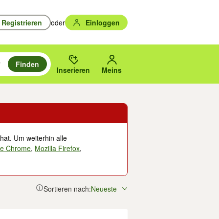
Registrieren
oder
Einloggen
Finden
en durchsuchen und mit Eingabetaste auswählen.
n um zu suchen, oder Vorschläge mit den Pfeiltasten nach oben/unten
des gewählten Orts oder PLZ.
Inserieren
Meins
hat. Um weiterhin alle
le Chrome
,
Mozilla Firefox
,
Sortieren nach:
Neueste