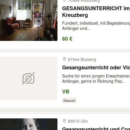
10999 Kreuzberg
GESANGSUNTERRICHT im S
Kreuzberg
Fundiert, individuell, mit Begeisterun
Anfänger und...
3
60 €
97944 Boxberg
Gesangsunterricht oder Vio
Suche für einen jungen Erwachsenen 
Anfänger, gerne in Richtung Pop...
VB
Gesuch
89073 Ulm
Gesangsunterricht und Co