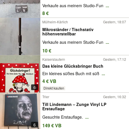
Verkaufe aus meinem Studio-Fun
...
8 €
Mülheim-Kärlich
Gestern, 18:07
Mikroständer / Tischstativ
höhenverstellbar
Verkaufe aus meinem Studio-Fun
...
10 €
Kaiserslautern
Gestern, 17:12
Das kleine Glücksbringer Buch
Ein kleines süßes Buch mit süß
...
4 € VB
6
Direkt kaufen
Trier
Gestern, 16:32
Till Lindemann – Zunge Vinyl LP
Erstauflage
Gesuchte Erstauflage.
...
6
149 € VB