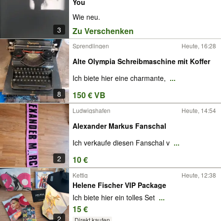
You
Wie neu.
3
Zu Verschenken
Sprendlingen
Heute, 16:28
Alte Olympia Schreibmaschine mit Koffer
Ich biete hier eine charmante,
...
8
150 € VB
Ludwigshafen
Heute, 14:54
Alexander Markus Fanschal
Ich verkaufe diesen Fanschal v
...
2
10 €
Kettig
Heute, 12:38
Helene Fischer VIP Package
Ich biete hier ein tolles Set
...
15 €
2
Direkt kaufen