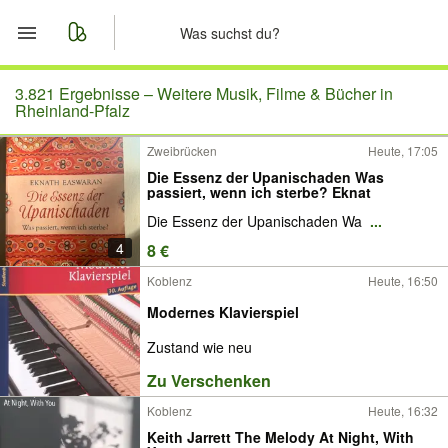
Start
3.821 Ergebnisse –
Weitere Musik, Filme & Bücher in
Rheinland-Pfalz
Merkliste
Zweibrücken
Heute, 17:05
Die Essenz der Upanischaden Was
Nachrichten
passiert, wenn ich sterbe? Eknat
Die Essenz der Upanischaden Wa
...
Anzeige aufgeben
4
8 €
Koblenz
Heute, 16:50
Modernes Klavierspiel
Zustand wie neu
Zu Verschenken
Koblenz
Heute, 16:32
Keith Jarrett The Melody At Night, With