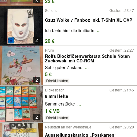
3
22 €
Selters
Gestern, 23:47
Gzuz Wolke 7 Fanbox inkl. T-Shirt XL OVP
Ich biete hier die limitierte
...
2
20 €
Prüm
Gestern, 22:27
Rolfs Blockflötenwerkstatt Schule Noten
Zuckowski mit CD-ROM
Sehr guter Zustand
...
5 €
2
Direkt kaufen
Dickesbach
Gestern, 21:45
8 mm Hefte
Sammlerstücke
...
1 € VB
2
Direkt kaufen
Neustadt an der Weinstraße
Gestern, 20:20
Ausstellungskatalog „Postkarten“