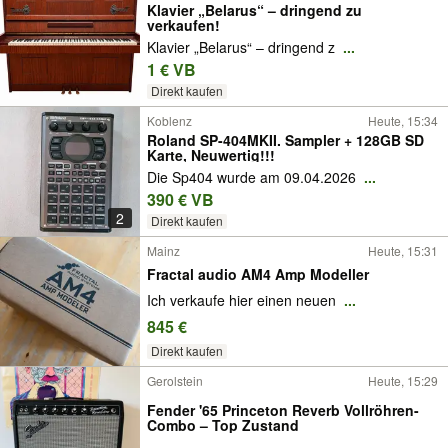
Klavier „Belarus“ – dringend zu
verkaufen!
Klavier „Belarus“ – dringend z
...
1 € VB
Direkt kaufen
Koblenz
Heute, 15:34
Roland SP-404MKII. Sampler + 128GB SD
Karte, Neuwertig!!!
Die Sp404 wurde am 09.04.2026
...
390 € VB
2
Direkt kaufen
Mainz
Heute, 15:31
Fractal audio AM4 Amp Modeller
Ich verkaufe hier einen neuen
...
845 €
Direkt kaufen
Gerolstein
Heute, 15:29
Fender '65 Princeton Reverb Vollröhren-
Combo – Top Zustand