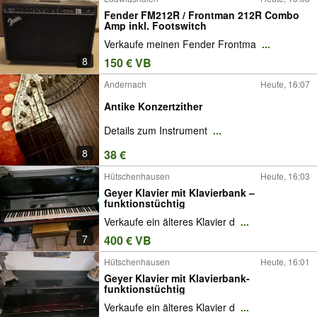
Fender FM212R / Frontman 212R Combo
Amp inkl. Footswitch
Verkaufe meinen Fender Frontma
...
8
150 € VB
Andernach
Heute, 16:07
Antike Konzertzither
Details zum Instrument
...
8
38 €
Hütschenhausen
Heute, 16:03
Geyer Klavier mit Klavierbank –
funktionstüchtig
Verkaufe ein älteres Klavier d
...
7
400 € VB
Hütschenhausen
Heute, 16:01
Geyer Klavier mit Klavierbank-
funktionstüchtig
Verkaufe ein älteres Klavier d
...