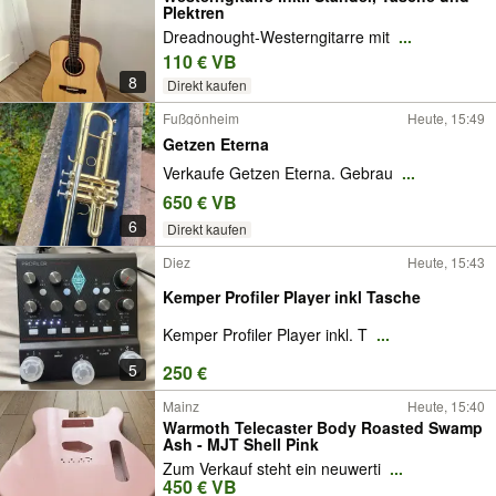
Plektren
Dreadnought-Westerngitarre mit
...
110 € VB
8
Direkt kaufen
Fußgönheim
Heute, 15:49
Getzen Eterna
Verkaufe Getzen Eterna. Gebrau
...
650 € VB
6
Direkt kaufen
Diez
Heute, 15:43
Kemper Profiler Player inkl Tasche
Kemper Profiler Player inkl. T
...
5
250 €
Mainz
Heute, 15:40
Warmoth Telecaster Body Roasted Swamp
Ash - MJT Shell Pink
Zum Verkauf steht ein neuwerti
...
450 € VB