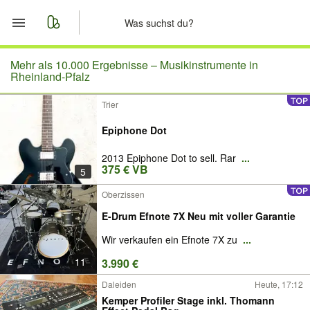
Start
Mehr als 10.000 Ergebnisse –
Musikinstrumente in
Rheinland-Pfalz
Merkliste
Trier
Nachrichten
Epiphone Dot
2013 Epiphone Dot to sell. Rar
...
Anzeige aufgeben
375 € VB
5
Oberzissen
E-Drum Efnote 7X Neu mit voller Garantie
Wir verkaufen ein Efnote 7X zu
...
11
3.990 €
Daleiden
Heute, 17:12
Kemper Profiler Stage inkl. Thomann