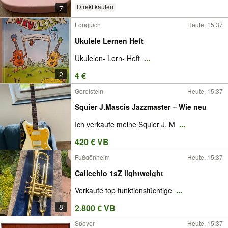
Direkt kaufen
7
Longuich
Heute, 15:37
Ukulele Lernen Heft
Ukulelen- Lern- Heft
...
2
4 €
Gerolstein
Heute, 15:37
Squier J.Mascis Jazzmaster – Wie neu
Ich verkaufe meine Squier J. M
...
420 € VB
Fußgönheim
Heute, 15:37
Calicchio 1sZ lightweight
Verkaufe top funktionstüchtige
...
8
2.800 € VB
Speyer
Heute, 15:37