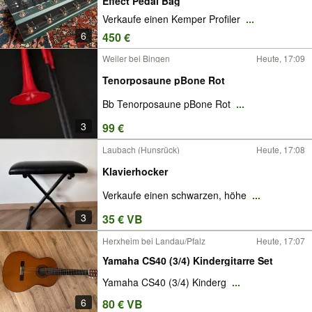
Effect Pedal Bag
Verkaufe einen Kemper Profiler
...
6
450 €
Weiler bei Bingen
Heute, 17:09
Tenorposaune pBone Rot
Bb Tenorposaune pBone Rot
...
3
99 €
Laubach (Hunsrück)
Heute, 17:08
Klavierhocker
Verkaufe einen schwarzen, höhe
...
3
35 € VB
Herxheim bei Landau/Pfalz
Heute, 17:07
Yamaha CS40 (3/4) Kindergitarre Set
Yamaha CS40 (3/4) Kinderg
...
6
80 € VB