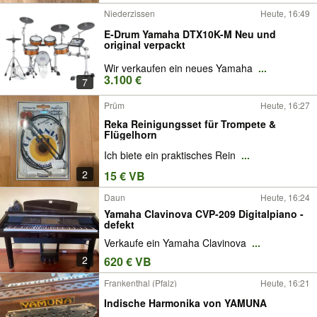
Niederzissen
Heute, 16:49
E-Drum Yamaha DTX10K-M Neu und
original verpackt
Wir verkaufen ein neues Yamaha
...
3.100 €
7
Prüm
Heute, 16:27
Reka Reinigungsset für Trompete &
Flügelhorn
Ich biete ein praktisches Rein
...
2
15 € VB
Daun
Heute, 16:24
Yamaha Clavinova CVP-209 Digitalpiano -
defekt
Verkaufe ein Yamaha Clavinova
...
2
620 € VB
Frankenthal (Pfalz)
Heute, 16:21
Indische Harmonika von YAMUNA