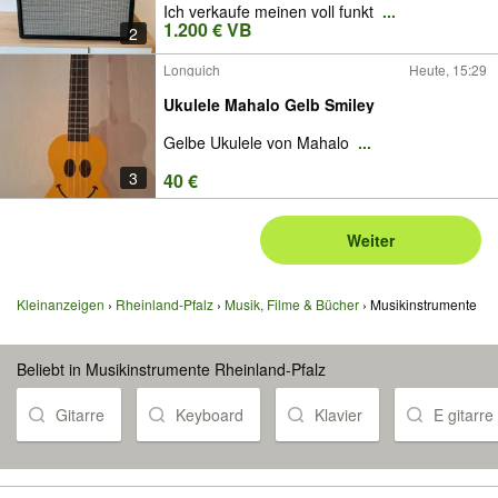
Ich verkaufe meinen voll funkt
...
1.200 € VB
2
Longuich
Heute, 15:29
Ukulele Mahalo Gelb Smiley
Gelbe Ukulele von Mahalo
...
3
40 €
Weiter
Kleinanzeigen
Rheinland-Pfalz
Musik, Filme & Bücher
Musikinstrumente
Beliebt in Musikinstrumente Rheinland-Pfalz
Gitarre
Keyboard
Klavier
E gitarre