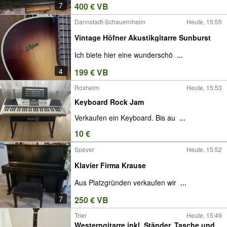
7
400 € VB
Dannstadt-Schauernheim
Heute, 15:55
Vintage Höfner Akustikgitarre Sunburst
Ich biete hier eine wunderschö
...
4
199 € VB
Roxheim
Heute, 15:53
Keyboard Rock Jam
Verkaufen ein Keyboard. Bis au
...
10 €
Speyer
Heute, 15:52
Klavier Firma Krause
Aus Platzgründen verkaufen wir
...
7
250 € VB
Trier
Heute, 15:49
Westerngitarre inkl. Ständer, Tasche und