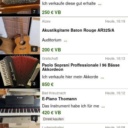
Ich verkaufe diese gut erhalte
...
7
250 € VB
Alzey
Heute, 16:19
Akustikgitarre Baton Rouge AR32S/A
Auditorium
...
8
200 € VB
Grafschaft
Heute, 16:13
Paolo Soprani Proffessionale I 96 Bässe
Akkordeon
Ich verkaufe hier mein Akkorde
...
3
850 €
Bad Kreuznach
Heute, 16:12
E-Piano Thomann
Das Instrument habe ich für me
...
420 € VB
6
Direkt kaufen
Ludwigshafen
Heute, 16:08