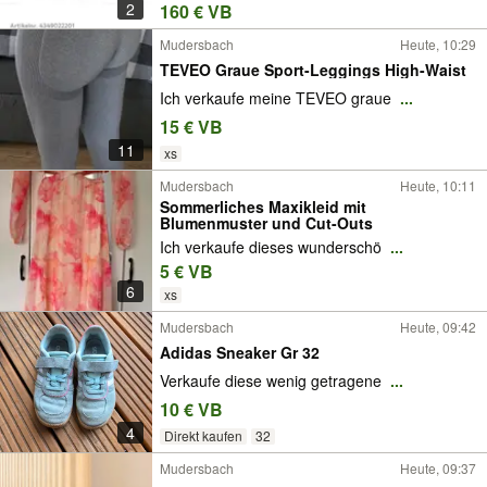
2
160 € VB
Mudersbach
Heute, 10:29
TEVEO Graue Sport-Leggings High-Waist
Ich verkaufe meine TEVEO graue
...
15 € VB
11
xs
Mudersbach
Heute, 10:11
Sommerliches Maxikleid mit
Blumenmuster und Cut-Outs
Ich verkaufe dieses wunderschö
...
5 € VB
6
xs
Mudersbach
Heute, 09:42
Adidas Sneaker Gr 32
Verkaufe diese wenig getragene
...
10 € VB
4
Direkt kaufen
32
Mudersbach
Heute, 09:37