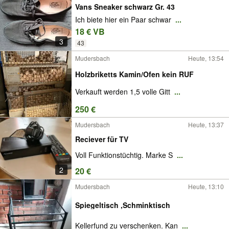
Vans Sneaker schwarz Gr. 43
Ich biete hier ein Paar schwar
...
18 € VB
3
43
Mudersbach
Heute, 13:54
Holzbriketts Kamin/Ofen kein RUF
Verkauft werden 1,5 volle Gitt
...
250 €
Mudersbach
Heute, 13:37
Reciever für TV
Voll Funktionstüchtig. Marke S
...
2
20 €
Mudersbach
Heute, 13:10
Spiegeltisch ,Schminktisch
Kellerfund zu verschenken. Kan
...