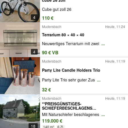
cube 26 zoll
Cube gut zoll 26
4
110 €
Mudersbach
Heute, 11:24
Terrarium 80 × 40 × 40
Neuwertiges Terrarium mit zwei
...
4
90 € VB
Mudersbach
Heute, 11:19
Party Lite Candle Holders Trio
Party Lite Trio sehr guter Zus
...
32 €
Mudersbach
Heute, 11:19
**PREISGÜNSTIGES-
SCHIEFERBESCHLAGENS
FACHWERKHAUS MIT ALTEM
Mit Naturschiefer beschlagenes
...
BAUMBESTAND IN MUDERSBACH-KEIN
119.000 €
DENKMALSCHUTZ- ****
18
140 m²
6 Zi.