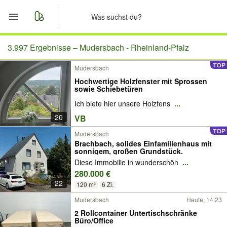
Start
3.997 Ergebnisse –
Mudersbach - Rheinland-Pfalz
Mudersbach
Merkliste
Hochwertige Holzfenster mit Sprossen
sowie Schiebetüren
Nachrichten
Ich biete hier unsere Holzfens
...
20
VB
Anzeige aufgeben
Mudersbach
Brachbach, solides Einfamilienhaus mit
sonnigem, großen Grundstück.
Diese Immobilie in wunderschön
...
280.000 €
22
120 m²
6 Zi.
Mudersbach
Heute, 14:23
2 Rollcontainer Untertischschränke
Büro/Office