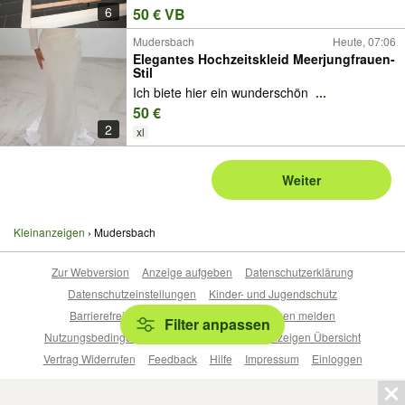
6
50 € VB
Mudersbach
Heute, 07:06
Elegantes Hochzeitskleid Meerjungfrauen-
Stil
Ich biete hier ein wunderschön
...
50 €
2
xl
Weiter
Kleinanzeigen
Mudersbach
Zur Webversion
Anzeige aufgeben
Datenschutzerklärung
Datenschutzeinstellungen
Kinder- und Jugendschutz
Barrierefreiheitserklärung
Sicherheitslücken melden
Filter anpassen
Nutzungsbedingungen
Beliebte Suchen
Anzeigen Übersicht
Vertrag Widerrufen
Feedback
Hilfe
Impressum
Einloggen