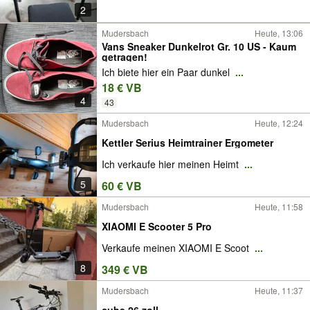
2
Mudersbach
Heute, 13:06
Vans Sneaker Dunkelrot Gr. 10 US - Kaum
getragen!
Ich biete hier ein Paar dunkel
...
18 € VB
4
43
Mudersbach
Heute, 12:24
Kettler Serius Heimtrainer Ergometer
Ich verkaufe hier meinen Heimt
...
5
60 € VB
Mudersbach
Heute, 11:58
XIAOMI E Scooter 5 Pro
Verkaufe meinen XIAOMI E Scoot
...
8
349 € VB
Mudersbach
Heute, 11:37