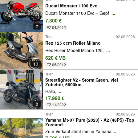
Ducati Monster 1100 Evo
Ducati Monster 1100 Evo – Gepf
...
7.300 €
7
EZ 04/2012
Trier
02.08.2026
Rex 125 ccm Roller Milano
Rex Roller Modell Milano 125,
...
620 € VB
10
EZ 05/2012
Trier
02.08.2026
Streetfighter V2 - Storm Green, viel
Zubehör, 6600km
Hallo,
...
17.990 €
8
EZ 11/2022
Trier
02.08.2026
Yamaha Mt-07 Pure (2023) - A2 (48PS) -Top
Zustand
Zum Verkauf steht meine Yamaha
...