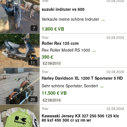
Trier
03.08.2026
suzuki indruter vs 600
Verkaufe meine schöne Indruter
...
7
1.800 € VB
Trier
03.08.2026
Roller Rex 125 ccm
Rex Roller Modell RS 1000
...
390 €
11
EZ 08/2010
Trier
02.08.2026
Harley Davidson XL 1200 T Sportster 5 HD
Sehr schöne Sportster, Sonderl
...
11.500 € VB
20
EZ 08/2016
Trier
02.08.2026
Kawasaki Jersey KX 327 250 500 125 klx
80 kxf 450 300 cr yz rm wr