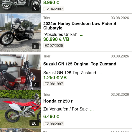
8.990 €
6
EZ 04/2007
Trier
03.08.2026
2024er Harley Davidson Low Rider S
Clubstyle
*Absolutes Unikat*
...
30.990 € VB
EZ 07/2025
9
Trier
03.08.2026
Suzuki GN 125 Original Top Zustand
Suzuki GN 125 Top Zustand
...
1.250 € VB
EZ 08/1997
2
Trier
03.08.2026
Honda cr 250 r
Zu Verkaufen / For Sale
...
6.490 €
20
EZ 08/2007