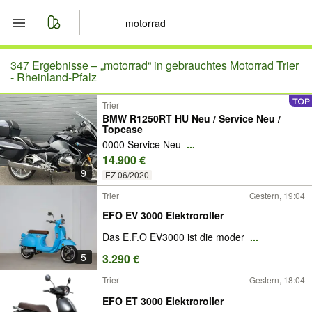
Start
347 Ergebnisse –
„motorrad“ in gebrauchtes Motorrad Trier
- Rheinland-Pfalz
Merkliste
Trier
BMW R1250RT HU Neu / Service Neu /
Topcase
Nachrichten
0000 Service Neu
...
14.900 €
Anzeige aufgeben
9
EZ 06/2020
Trier
Gestern, 19:04
EFO EV 3000 Elektroroller
Das E.F.O EV3000 ist die moder
...
5
3.290 €
Trier
Gestern, 18:04
EFO ET 3000 Elektroroller