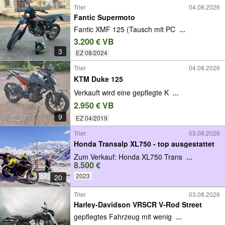
Trier
04.08.2026
Fantic Supermoto
Fantic XMF 125 (Tausch mit PC
...
3.200 € VB
3
EZ 08/2024
Trier
04.08.2026
KTM Duke 125
Verkauft wird eine gepflegte K
...
2.950 € VB
9
EZ 04/2019
Trier
03.08.2026
Honda Transalp XL750 - top ausgestattet
Zum Verkauf: Honda XL750 Trans
...
8.500 €
2023
20
Trier
03.08.2026
Harley-Davidson VRSCR V-Rod Street
gepflegtes Fahrzeug mit wenig
...