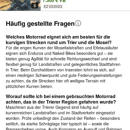
7.500 € VB
8
EZ 03/2023
Häufig gestellte Fragen
Welches Motorrad eignet sich am besten für die
kurvigen Strecken rund um Trier und die Mosel?
Für die engen Kurven der Moseltalstraßen und Eifelausläufer
eignen sich Enduros und Naked Bikes besonders gut – sie
bieten genug Agilität für schnelle Richtungswechsel und sind
flexibel genug für Landstraßen und gelegentliches Stadtfahren
in Trier. Beim Durchstöbern von Inseraten lohnt es sich, auf
einen niedrigen Schwerpunkt und gute Federungseinstellungen
zu achten, da die Strecken hier oft welliges Terrain mit
plötzlichen Kurven bieten.
Worauf sollte ich bei einem gebrauchten Motorrad
achten, das in der Trierer Region gefahren wurde?
Maschinen aus der Trierer Gegend sind häufig auf
kurvenreichen Landstraßen und im Stadtverkehr eingesetzt
worden. Prüfe unbedingt den Zustand der Reifen – besonders
seitlich, da starke Schräglage hier typisch ist – sowie die
Bremsscheiben vorne. Auch Korrosion an Auspuff und Rahmen