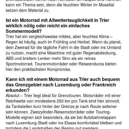
kann ein Thema sein, denn die feuchten Winter im Moseltal
setzen dem Material zu.
Ist ein Motorrad mit Allwettertauglichkeit in Trier
wirklich nötig oder reicht ein einfaches
Sommermodell?
Trier hat ein vergleichsweise mildes, aber feuchtes Klima –
Regen ist häufig, auch im Frühling und Herbst. Wenn du planst,
dein Zweirad für die tägliche Fahrt in die Stadt oder ins Umland
zu nutzen, macht eine Maschine mit guter Regenabdeckung,
ABS und breitem Lenker mehr Sinn als ein reines
Sportmotorrad. Tourenmotorräder oder Reiseenduros bieten
hier den praktischsten Kompromiss.
Kann ich mit einem Motorrad aus Trier auch bequem
das Grenzgebiet nach Luxemburg oder Frankreich
erkunden?
Absolut – Trier liegt ideal für Grenztouren. Motorräder mit einer
Reichweite von mindestens 250 km pro Tank sind hier sinnvoll,
da Tankstellen kurz hinter der Grenze je nach Route seltener
sein können. Zweizylinder-Reisemotorräder oder Touring-
Modelle eignen sich besonders, da sie bei Autobahnetappen
nach Luxemburg-Stadt oder ins Elsass komfortabel bleiben und
trotzdem die Landstraßen der Region gut meistern.