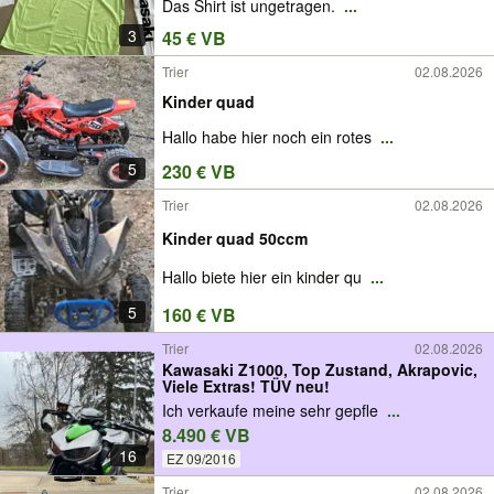
Das Shirt ist ungetragen.
...
3
45 € VB
Trier
02.08.2026
Kinder quad
Hallo habe hier noch ein rotes
...
5
230 € VB
Trier
02.08.2026
Kinder quad 50ccm
Hallo biete hier ein kinder qu
...
5
160 € VB
Trier
02.08.2026
Kawasaki Z1000, Top Zustand, Akrapovic,
Viele Extras! TÜV neu!
Ich verkaufe meine sehr gepfle
...
8.490 € VB
16
EZ 09/2016
Trier
02.08.2026