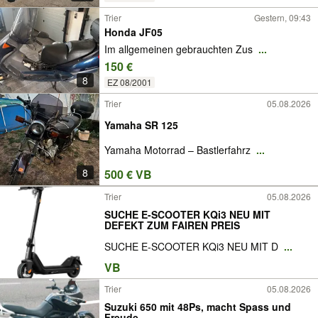
Trier
Gestern, 09:43
Honda JF05
Im allgemeinen gebrauchten Zus
...
150 €
8
EZ 08/2001
Trier
05.08.2026
Yamaha SR 125
Yamaha Motorrad – Bastlerfahrz
...
8
500 € VB
Trier
05.08.2026
SUCHE E-SCOOTER KQi3 NEU MIT
DEFEKT ZUM FAIREN PREIS
SUCHE E-SCOOTER KQi3 NEU MIT D
...
VB
Trier
05.08.2026
Suzuki 650 mit 48Ps, macht Spass und
Freude