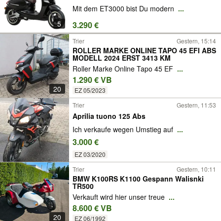
Mit dem ET3000 bist Du modern
...
5
3.290 €
Trier
Gestern, 15:14
ROLLER MARKE ONLINE TAPO 45 EFI ABS
MODELL 2024 ERST 3413 KM
Roller Marke Online Tapo 45 EF
...
1.290 € VB
20
EZ 05/2023
Trier
Gestern, 11:53
Aprilia tuono 125 Abs
Ich verkaufe wegen Umstieg auf
...
3.000 €
EZ 03/2020
Trier
Gestern, 10:11
BMW K100RS K1100 Gespann Walisnki
TR500
Verkauft wird hier unser treue
...
8.600 € VB
20
EZ 06/1992