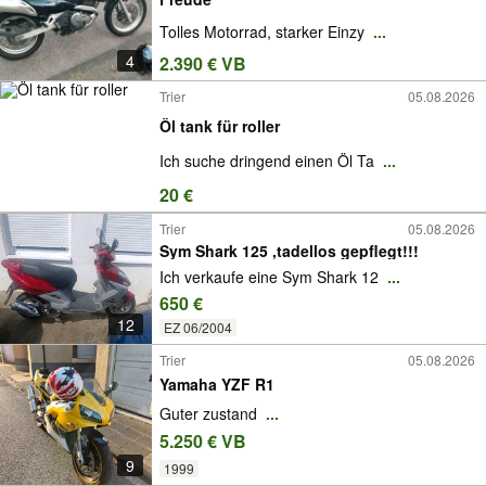
Tolles Motorrad, starker Einzy
...
4
2.390 € VB
Trier
05.08.2026
Öl tank für roller
Ich suche dringend einen Öl Ta
...
20 €
Trier
05.08.2026
Sym Shark 125 ,tadellos gepflegt!!!
Ich verkaufe eine Sym Shark 12
...
650 €
12
EZ 06/2004
Trier
05.08.2026
Yamaha YZF R1
Guter zustand
...
5.250 € VB
9
1999