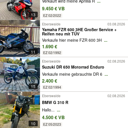
Verkauft wird meine Aprillia R
...
9.450 € VB
13
EZ 02/2022
Eberswalde
03.08.2026
Yamaha FZR 600 3HE Großer Service +
Reifen neu mit TÜV
Verkaufe hier meine FZR 600 3H
...
1.690 €
11
EZ 02/1992
Eberswalde
02.08.2026
Suzuki DR 650 Motorrad Enduro
Verkaufe meine gebrauchte DR 6
...
2.400 €
15
EZ 02/1994
Eberswalde
02.08.2026
BMW G 310 R
Hallo...
...
4.500 € VB
10
EZ 05/2023