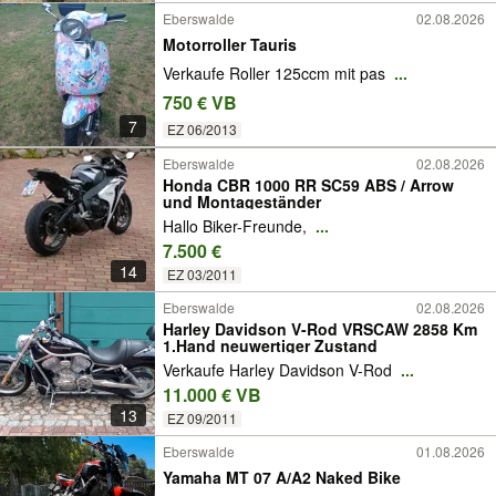
Eberswalde
02.08.2026
Motorroller Tauris
Verkaufe Roller 125ccm mit pas
...
750 € VB
7
EZ 06/2013
Eberswalde
02.08.2026
Honda CBR 1000 RR SC59 ABS / Arrow
und Montageständer
Hallo Biker-Freunde,
...
7.500 €
14
EZ 03/2011
Eberswalde
02.08.2026
Harley Davidson V-Rod VRSCAW 2858 Km
1.Hand neuwertiger Zustand
Verkaufe Harley Davidson V-Rod
...
11.000 € VB
13
EZ 09/2011
Eberswalde
01.08.2026
Yamaha MT 07 A/A2 Naked Bike