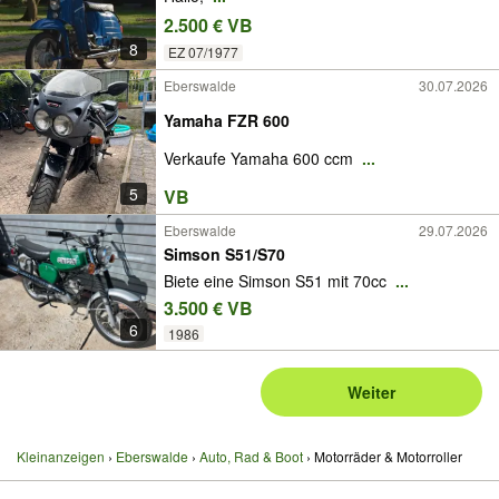
2.500 € VB
8
EZ 07/1977
Eberswalde
30.07.2026
Yamaha FZR 600
Verkaufe Yamaha 600 ccm
...
5
VB
Eberswalde
29.07.2026
Simson S51/S70
Biete eine Simson S51 mit 70cc
...
3.500 € VB
6
1986
Weiter
Kleinanzeigen
Eberswalde
Auto, Rad & Boot
Motorräder & Motorroller