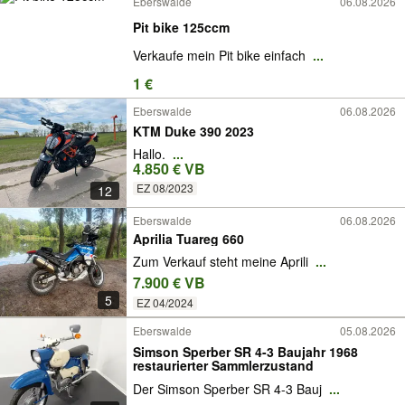
Eberswalde
06.08.2026
Pit bike 125ccm
Verkaufe mein Pit bike einfach
...
1 €
Eberswalde
06.08.2026
KTM Duke 390 2023
Hallo.
...
4.850 € VB
EZ 08/2023
12
Eberswalde
06.08.2026
Aprilia Tuareg 660
Zum Verkauf steht meine Aprili
...
7.900 € VB
5
EZ 04/2024
Eberswalde
05.08.2026
Simson Sperber SR 4-3 Baujahr 1968
restaurierter Sammlerzustand
Der Simson Sperber SR 4-3 Bauj
...