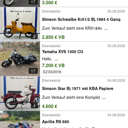
17
3.500 €
Eberswalde
05.08.2026
Simson Schwalbe Kr51/2 Bj.1984 4 Gang
Zum Verkauf steht eine KR51&#x
...
2
2.850 € VB
Eberswalde
05.08.2026
Yamaha XVS 1300 CU
Hallo,
...
7.200 € VB
17
EZ 03/2016
Eberswalde
04.08.2026
Simson Star Bj 1971 mit KBA Papiere
Zum Verkauf steht eine Komplet
...
4
4.600 €
Eberswalde
04.08.2026
Aprilia RS 660