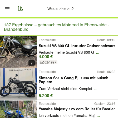
Start
137 Ergebnisse –
gebrauchtes Motorrad in Eberswalde -
Brandenburg
Merkliste
Eberswalde
Heute, 09:10
Suzuki VS 800 GL Intruder Cruiser schwarz
Nachrichten
Verkaufe meine Suzuki VS 800 G
...
4.000 €
Anzeige aufgeben
EZ 02/1997
7
Eberswalde
Heute, 06:32
Simson S51 4 Gang Bj. 1984 mit 60kmh
Papiere
Zum Verkauf steht eine Komplet
...
6
5.200 €
Eberswalde
Gestern, 23:16
Yamaha Majesty 125 ccm Roller für Bastler
Ich verkaufe meinen Yamaha Maj
...