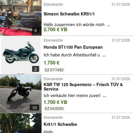
Eberswalde
31.07.2026
Simson Schwalbe KR51/1
Hallo zusammen ich würde mich
...
2.700 € VB
3
Eberswalde
31.07.2026
Honda ST1100 Pan European
Ich habe durch Arbeitsunfall u
...
1.750 €
2
EZ 07/1992
Eberswalde
31.07.2026
KSR TW 125 Supermoto – Frisch TÜV &
Service
Ich verkaufe hier meine zuverl
...
1.700 € VB
10
EZ 04/2020
Eberswalde
31.07.2026
Kr51/1 Schwalbe
Hallo,
...