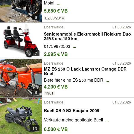
Moin!
...
5.650 € VB
6
EZ 08/2014
Eberswalde
01.08.2026
Seniorenmobile Elektromobil Rolektro Duo
25V3 erst150 km
01759872503
...
7
2.995 € VB
Eberswalde
01.08.2026
MZ ES 250 O Lack Lachsrot Orange DDR
Brief
Biete hier eine ES 250 mit DDR
...
4.200 € VB
8
1961
Eberswalde
01.08.2026
Buell XB 9 SX Baujahr 2009
Verkaufe meine gepflegte Buell
...
13
6.500 € VB