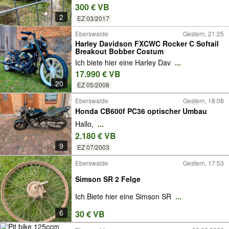
300 € VB
2
EZ 03/2017
Eberswalde
Gestern, 21:25
Harley Davidson FXCWC Rocker C Softail
Breakout Bobber Costum
Ich biete hier eine Harley Dav
...
17.990 € VB
20
EZ 05/2008
Eberswalde
Gestern, 18:08
Honda CB600f PC36 optischer Umbau
Hallo,
...
2.180 € VB
9
EZ 07/2003
Eberswalde
Gestern, 17:53
Simson SR 2 Felge
Ich Biete hier eine Simson SR
...
6
30 € VB