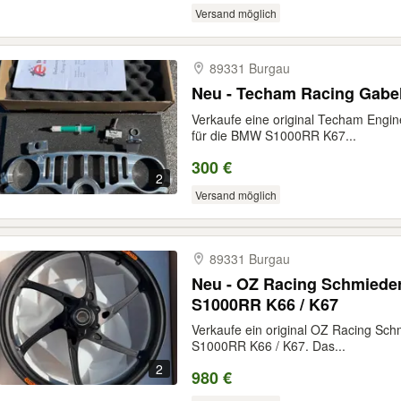
Versand möglich
89331 Burgau
Neu - Techam Racing Gab
Verkaufe eine original Techam Engi
für die BMW S1000RR K67...
300 €
2
Versand möglich
89331 Burgau
Neu - OZ Racing Schmiede
S1000RR K66 / K67
Verkaufe ein original OZ Racing Sc
S1000RR K66 / K67. Das...
2
980 €