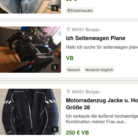
3
Direkt kaufen
89331 Burgau
izh Seitenwagen Plane
Hallo ich suche für seitenwagen plan
VB
3
Gesuch
Versand möglich
89331 Burgau
Motorradanzug Jacke u. Hose Rukka Focus Gore-Tex
Größe 38
Ich verkaufe die äußerst hochwertig
Kombination meiner Frau aus...
5
250 € VB