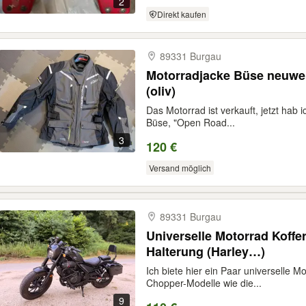
2
Direkt kaufen
89331 Burgau
Motorradjacke Büse neuwertig Größe
(oliv)
Das Motorrad ist verkauft, jetzt hab
Büse, "Open Road...
3
120 €
Versand möglich
89331 Burgau
Universelle Motorrad Koffe
Halterung (Harley…)
Ich biete hier ein Paar universelle Mo
Chopper-Modelle wie die...
9