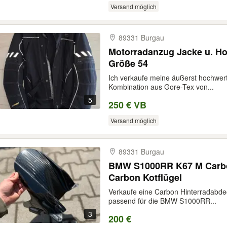
Versand möglich
89331 Burgau
Motorradanzug Jacke u. Hose Rukka Focus Gore-Tex
Größe 54
Ich verkaufe meine äußerst hochwer
Kombination aus Gore-Tex von...
5
250 € VB
Versand möglich
89331 Burgau
BMW S1000RR K67 M Carbo
Carbon Kotflügel
Verkaufe eine Carbon Hinterradabde
passend für die BMW S1000RR...
3
200 €