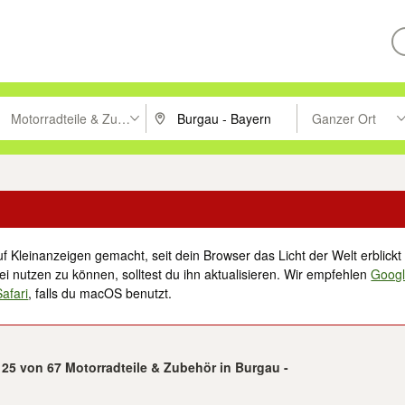
Motorradteile & Zubehör
Ganzer Ort
ken um zu suchen, oder Vorschläge mit den Pfeiltasten nach oben/unt
PLZ oder Ort eingeben. Eingabetaste drücke
Suche im Umkreis 
f Kleinanzeigen gemacht, seit dein Browser das Licht der Welt erblickt 
i nutzen zu können, solltest du ihn aktualisieren. Wir empfehlen
Goog
Safari
, falls du macOS benutzt.
- 25 von 67 Motorradteile & Zubehör in Burgau -