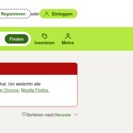
Registrieren
oder
Einloggen
Finden
en durchsuchen und mit Eingabetaste auswählen.
n um zu suchen, oder Vorschläge mit den Pfeiltasten nach oben/unten
des gewählten Orts oder PLZ.
Inserieren
Meins
hat. Um weiterhin alle
le Chrome
,
Mozilla Firefox
,
Sortieren nach:
Neueste