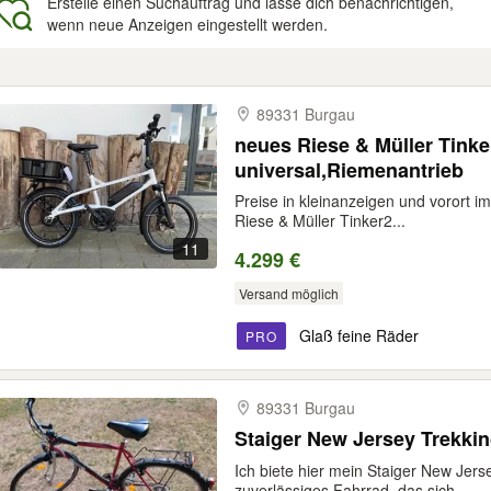
Erstelle einen Suchauftrag und lasse dich benachrichtigen,
wenn neue Anzeigen eingestellt werden.
gebnisse
89331 Burgau
neues Riese & Müller Tinker
universal,Riemenantrieb
Preise in kleinanzeigen und vorort i
Riese & Müller Tinker2...
11
4.299 €
Versand möglich
Glaß feine Räder
PRO
89331 Burgau
Staiger New Jersey Trekki
Ich biete hier mein Staiger New Jerse
zuverlässiges Fahrrad, das sich...