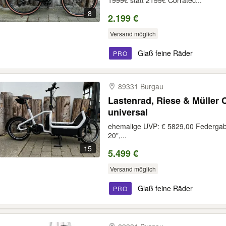
1999€ statt 2199€ Corratec...
8
2.199 €
Versand möglich
Glaß feine Räder
PRO
89331 Burgau
Lastenrad, Riese & Müller 
universal
ehemalige UVP: € 5829,00 Federgab
20",...
15
5.499 €
Versand möglich
Glaß feine Räder
PRO