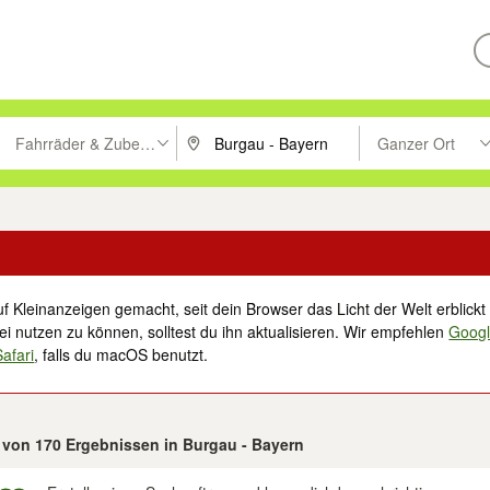
Fahrräder & Zubehör
Ganzer Ort
ken um zu suchen, oder Vorschläge mit den Pfeiltasten nach oben/unt
PLZ oder Ort eingeben. Eingabetaste drücke
Suche im Umkreis 
f Kleinanzeigen gemacht, seit dein Browser das Licht der Welt erblickt 
i nutzen zu können, solltest du ihn aktualisieren. Wir empfehlen
Goog
Safari
, falls du macOS benutzt.
5 von 170 Ergebnissen in Burgau - Bayern