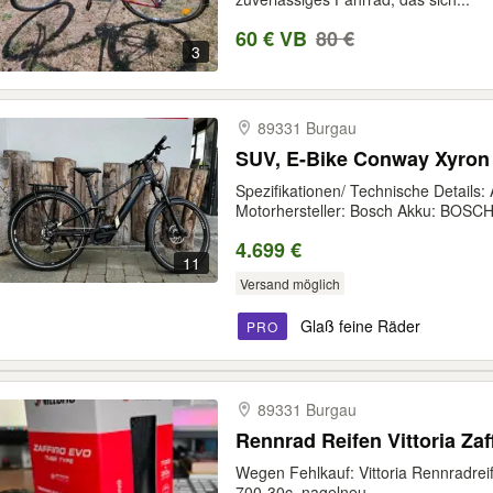
60 € VB
80 €
3
89331 Burgau
SUV, E-Bike Conway Xyron 
Spezifikationen/ Technische Details:
Motorhersteller: Bosch Akku: BOSCH.
4.699 €
11
Versand möglich
Glaß feine Räder
PRO
89331 Burgau
Rennrad Reifen Vittoria Zaf
Wegen Fehlkauf: Vittoria Rennradreif
700-30c, nagelneu,...