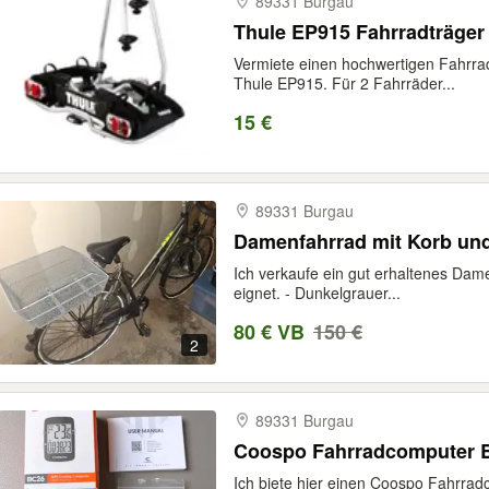
89331 Burgau
Thule EP915 Fahrradträger 
Vermiete einen hochwertigen Fahrrad
Thule EP915. Für 2 Fahrräder...
15 €
89331 Burgau
Damenfahrrad mit Korb u
Ich verkaufe ein gut erhaltenes Damen
eignet. - Dunkelgrauer...
80 € VB
150 €
2
89331 Burgau
Coospo Fahrradcomputer 
Ich biete hier einen Coospo Fahrrad