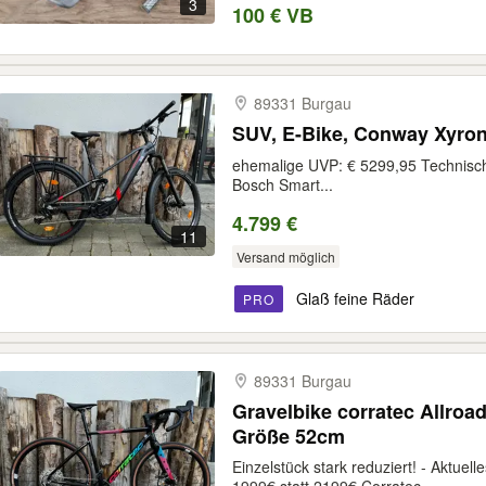
3
100 € VB
89331 Burgau
SUV, E-Bike, Conway Xyron
ehemalige UVP: € 5299,95 Technisch
Bosch Smart...
4.799 €
11
Versand möglich
Glaß feine Räder
PRO
89331 Burgau
Gravelbike corratec Allroa
Größe 52cm
Einzelstück stark reduziert! - Aktuel