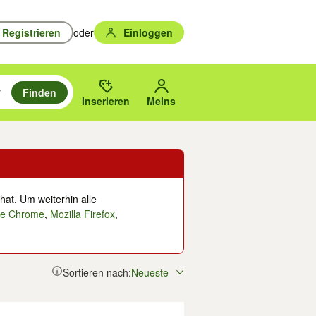
Registrieren
oder
Einloggen
Finden
en durchsuchen und mit Eingabetaste auswählen.
n um zu suchen, oder Vorschläge mit den Pfeiltasten nach oben/unten
des gewählten Orts oder PLZ.
Inserieren
Meins
hat. Um weiterhin alle
le Chrome
,
Mozilla Firefox
,
Sortieren nach:
Neueste