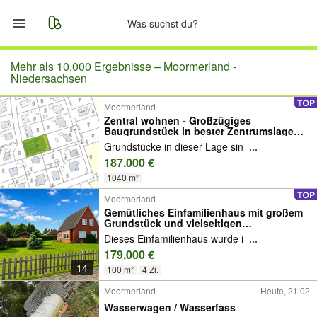
Start
Mehr als 10.000 Ergebnisse –
Moormerland -
Niedersachsen
Merkliste
Moormerland
Zentral wohnen - Großzügiges
Baugrundstück in bester Zentrumslage
Nachrichten
von Warsingsfehn
Grundstücke in dieser Lage sin
...
187.000 €
Anzeige aufgeben
1040 m²
Moormerland
Gemütliches Einfamilienhaus mit großem
Grundstück und vielseitigen
Nebengebäuden
Dieses Einfamilienhaus wurde i
...
179.000 €
14
100 m²
4 Zi.
Moormerland
Heute, 21:02
Wasserwagen / Wasserfass