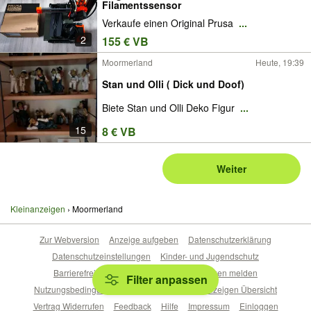
Filamentssensor
Verkaufe einen Original Prusa
...
2
155 € VB
Moormerland
Heute, 19:39
Stan und Olli ( Dick und Doof)
Biete Stan und Olli Deko Figur
...
15
8 € VB
Weiter
Kleinanzeigen
Moormerland
Zur Webversion
Anzeige aufgeben
Datenschutzerklärung
Datenschutzeinstellungen
Kinder- und Jugendschutz
Barrierefreiheitserklärung
Sicherheitslücken melden
Filter anpassen
Nutzungsbedingungen
Beliebte Suchen
Anzeigen Übersicht
Vertrag Widerrufen
Feedback
Hilfe
Impressum
Einloggen