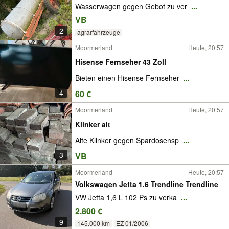
Wasserwagen gegen Gebot zu ver
...
VB
2
agrarfahrzeuge
Moormerland
Heute, 20:57
Hisense Fernseher 43 Zoll
Bieten einen Hisense Fernseher
...
4
60 €
Moormerland
Heute, 20:57
Klinker alt
Alte Klinker gegen Spardosensp
...
3
VB
Moormerland
Heute, 20:57
Volkswagen Jetta 1.6 Trendline Trendline
VW Jetta 1,6 L 102 Ps zu verka
...
2.800 €
9
145.000 km
EZ 01/2006