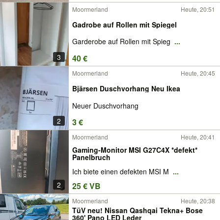
Moormerland
Heute, 20:51
Gadrobe auf Rollen mit Spiegel
Garderobe auf Rollen mit Spieg
...
3
40 €
Moormerland
Heute, 20:45
Bjärsen Duschvorhang Neu Ikea
Neuer Duschvorhang
2
3 €
Moormerland
Heute, 20:41
Gaming-Monitor MSI G27C4X *defekt*
Panelbruch
Ich biete einen defekten MSI M
...
2
25 € VB
Moormerland
Heute, 20:38
TüV neu! Nissan Qashqai Tekna+ Bose
360' Pano LED Leder