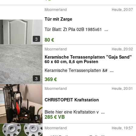
Moormerland
Heute, 20:07
Tür mit Zarge
Tür Blatt: Zt Pila 02B 1985x61
...
3
80 €
Moormerland
Heute, 20:02
Keramische Terrassenplatten "Gaja Sand"
60 x 60 cm, 8,6 qm Posten
Keramische Terrassenplatten &#
...
3
369 €
Moormerland
Heute, 20:01
CHRISTOPEIT Kraftstation
Biete hier eine Kraftstation v
...
285 € VB
3
Moormerland
Heute, 19:57