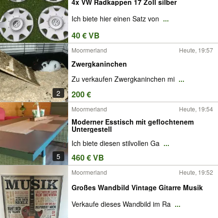
4x VW Radkappen 17 Zoll silber
Ich biete hier einen Satz von
...
40 € VB
Moormerland
Heute, 19:57
Zwergkaninchen
Zu verkaufen Zwergkaninchen mi
...
2
200 €
Moormerland
Heute, 19:54
Moderner Esstisch mit geflochtenem
Untergestell
Ich biete diesen stilvollen Ga
...
5
460 € VB
Moormerland
Heute, 19:52
Großes Wandbild Vintage Gitarre Musik
Verkaufe dieses Wandbild im Ra
...