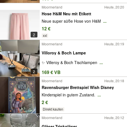
Moormerland
Heute, 20:20
Hose H&M Neu mit Etikett
Neue super süße Hose von H&M
...
12 €
2
xxl
Moormerland
Heute, 20:19
Villoroy & Boch Lampe
✨ Villeroy & Boch Tischlampen
...
2
169 € VB
Moormerland
Heute, 20:18
Ravensburger Brettspiel Wish Disney
Kinderspiel in gutem Zustand.
...
2 €
Direkt kaufen
Moormerland
Heute, 20:12
Gläser Trinkgläser