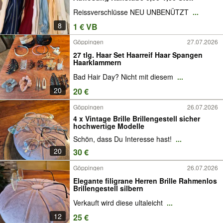
Reissverschlüsse NEU UNBENÜTZT
...
8
1 € VB
Göppingen
27.07.2026
27 tlg. Haar Set Haarreif Haar Spangen
Haarklammern
Bad Hair Day? Nicht mit diesem
...
20
20 €
Göppingen
26.07.2026
4 x Vintage Brille Brillengestell sicher
hochwertige Modelle
Schön, dass Du Interesse hast!
...
20
30 €
Göppingen
26.07.2026
Elegante filigrane Herren Brille Rahmenlos
Brillengestell silbern
Verkauft wird diese ultaleicht
...
12
25 €