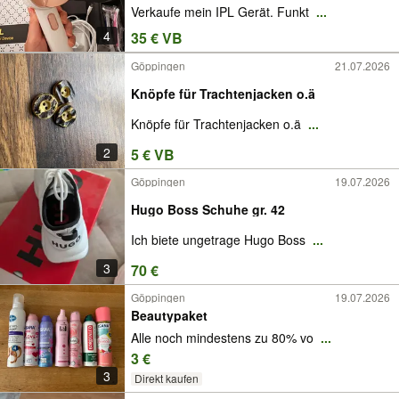
Verkaufe mein IPL Gerät. Funkt
...
4
35 € VB
Göppingen
21.07.2026
Knöpfe für Trachtenjacken o.ä
Knöpfe für Trachtenjacken o.ä
...
2
5 € VB
Göppingen
19.07.2026
Hugo Boss Schuhe gr. 42
Ich biete ungetrage Hugo Boss
...
3
70 €
Göppingen
19.07.2026
Beautypaket
Alle noch mindestens zu 80% vo
...
3 €
3
Direkt kaufen