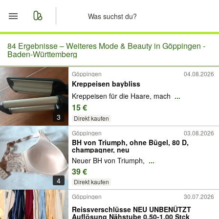
Start
84 Ergebnisse –
Weiteres Mode & Beauty in Göppingen -
Baden-Württemberg
Merkliste
Göppingen
04.08.2026
Kreppeisen baybliss
Nachrichten
Kreppeisen für die Haare, mach
...
15 €
Anzeige aufgeben
3
Direkt kaufen
Göppingen
03.08.2026
BH von Triumph, ohne Bügel, 80 D,
champagner, neu
Neuer BH von Triumph,
...
39 €
4
Direkt kaufen
Göppingen
30.07.2026
Reissverschlüsse NEU UNBENÜTZT
Auflösung Nähstube 0,50-1,00 Stck