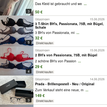
Das Kleid ist gebraucht und we
...
3
50 €
Göppingen
15.06.2026
3 T-Shirt BH's, Passionata, 75B, mit Bügel,
Schale
3 BH's von Passionata, mi
...
32 €
5
Direkt kaufen
Göppingen
15.06.2026
2 BH's von Passionata, 75B, mit Bügel
2 schöne BH's von Passion
...
29 €
4
Direkt kaufen
Göppingen
14.06.2026
Prada - Brillengestell - Neu / Original
Zum Verkauf steht eine neue, m
...
149 €
3
Direkt kaufen