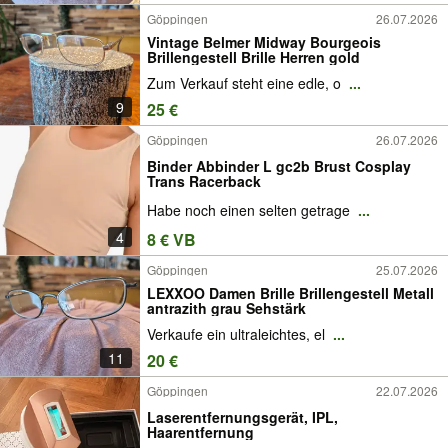
Göppingen
26.07.2026
Vintage Belmer Midway Bourgeois
Brillengestell Brille Herren gold
Zum Verkauf steht eine edle, o
...
9
25 €
Göppingen
26.07.2026
Binder Abbinder L gc2b Brust Cosplay
Trans Racerback
Habe noch einen selten getrage
...
4
8 € VB
Göppingen
25.07.2026
LEXXOO Damen Brille Brillengestell Metall
antrazith grau Sehstärk
Verkaufe ein ultraleichtes, el
...
11
20 €
Göppingen
22.07.2026
Laserentfernungsgerät, IPL,
Haarentfernung