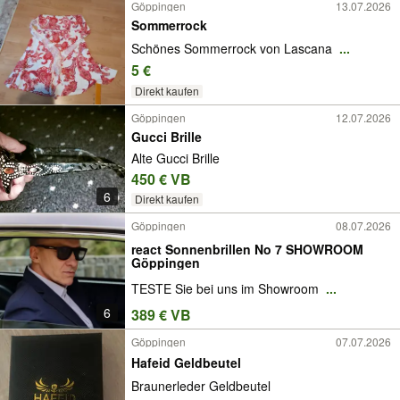
Göppingen
13.07.2026
Sommerrock
Schönes Sommerrock von Lascana
...
5 €
Direkt kaufen
Göppingen
12.07.2026
Gucci Brille
Alte Gucci Brille
450 € VB
6
Direkt kaufen
Göppingen
08.07.2026
react Sonnenbrillen No 7 SHOWROOM
Göppingen
TESTE Sie bei uns im Showroom
...
6
389 € VB
Göppingen
07.07.2026
Hafeid Geldbeutel
Braunerleder Geldbeutel