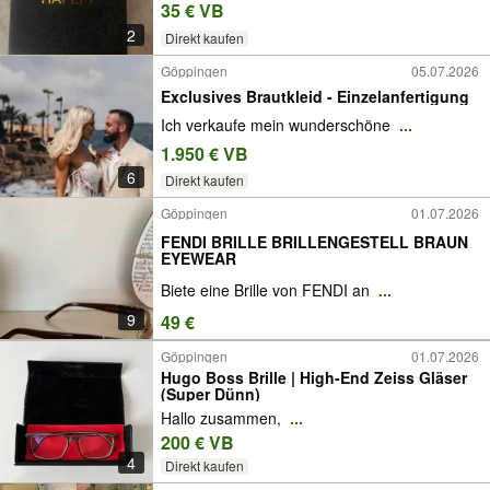
35 € VB
2
Direkt kaufen
Göppingen
05.07.2026
Exclusives Brautkleid - Einzelanfertigung
Ich verkaufe mein wunderschöne
...
1.950 € VB
6
Direkt kaufen
Göppingen
01.07.2026
FENDI BRILLE BRILLENGESTELL BRAUN
EYEWEAR
Biete eine Brille von FENDI an
...
9
49 €
Göppingen
01.07.2026
Hugo Boss Brille | High-End Zeiss Gläser
(Super Dünn)
Hallo zusammen,
...
200 € VB
4
Direkt kaufen