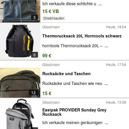
Ich verkaufe diese schlichte u
...
15 € VB
3
Direkt kaufen
Göppingen
Heute, 18:04
Thermorucksack 20L Horntools schwarz
horntools Thermorucksack 20L –
...
6
99 €
Göppingen
Heute, 17:54
Rucksäcke und Taschen
Rucksäcke und Taschen wie neu
...
12
15 €
Göppingen
Heute, 13:36
Eastpak PROVIDER Sunday Grey
Rucksack
Ich verkaufe meinen geräumigen
...