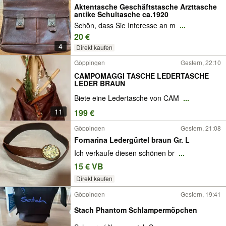
Aktentasche Geschäftstasche Arzttasche
antike Schultasche ca.1920
Schön, dass Sie Interesse an m
...
20 €
4
Direkt kaufen
Göppingen
Gestern, 22:10
CAMPOMAGGI TASCHE LEDERTASCHE
LEDER BRAUN
Biete eine Ledertasche von CAM
...
11
199 €
Göppingen
Gestern, 21:08
Fornarina Ledergürtel braun Gr. L
Ich verkaufe diesen schönen br
...
15 € VB
Direkt kaufen
Göppingen
Gestern, 19:41
Stach Phantom Schlampermöpchen