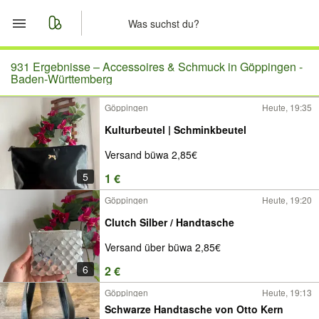
Start
931 Ergebnisse –
Accessoires & Schmuck in Göppingen -
Baden-Württemberg
Merkliste
Göppingen
Heute, 19:35
Kulturbeutel | Schminkbeutel
Nachrichten
Versand büwa 2,85€
Anzeige aufgeben
5
1 €
Göppingen
Heute, 19:20
Clutch Silber / Handtasche
Versand über büwa 2,85€
6
2 €
Göppingen
Heute, 19:13
Schwarze Handtasche von Otto Kern