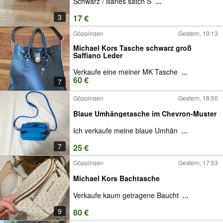
Schwarz / lilanes satch S
...
3
17 €
Göppingen
Gestern, 19:13
Michael Kors Tasche schwarz groß
Saffiano Leder
Verkaufe eine meiner MK Tasche
...
60 €
7
Göppingen
Gestern, 18:50
Blaue Umhängetasche im Chevron-Muster
Ich verkaufe meine blaue Umhän
...
7
25 €
Göppingen
Gestern, 17:53
Michael Kors Bachtasche
Verkaufe kaum getragene Baucht
...
9
80 €