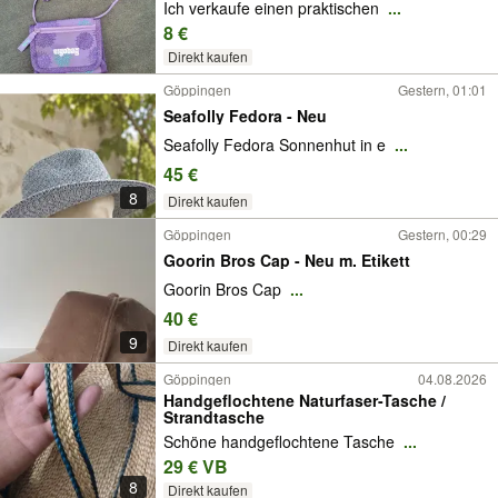
Ich verkaufe einen praktischen
...
8 €
Direkt kaufen
Göppingen
Gestern, 01:01
Seafolly Fedora - Neu
Seafolly Fedora Sonnenhut in e
...
45 €
8
Direkt kaufen
Göppingen
Gestern, 00:29
Goorin Bros Cap - Neu m. Etikett
Goorin Bros Cap
...
40 €
9
Direkt kaufen
Göppingen
04.08.2026
Handgeflochtene Naturfaser-Tasche /
Strandtasche
Schöne handgeflochtene Tasche
...
29 € VB
8
Direkt kaufen