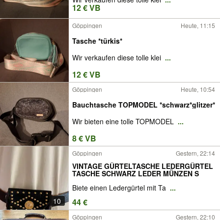
12 € VB
Göppingen
Heute, 11:15
Tasche *türkis*
Wir verkaufen diese tolle klei
...
12 € VB
Göppingen
Heute, 10:54
Bauchtasche TOPMODEL *schwarz*glitzer*
Wir bieten eine tolle TOPMODEL
...
8 € VB
Göppingen
Gestern, 22:14
VINTAGE GÜRTELTASCHE LEDERGÜRTEL
TASCHE SCHWARZ LEDER MÜNZEN S
Biete einen Ledergürtel mit Ta
...
10
44 €
Göppingen
Gestern, 22:10