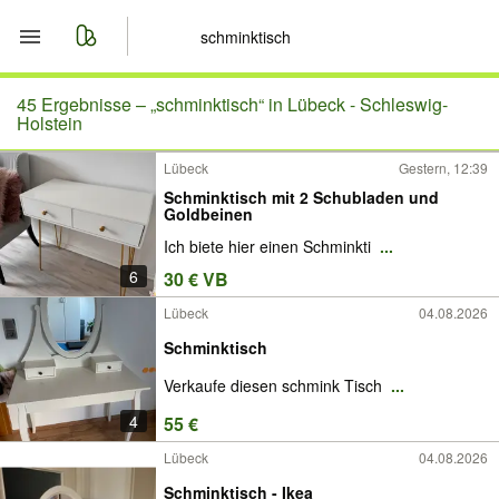
Start
45 Ergebnisse –
„schminktisch“ in Lübeck - Schleswig-
Holstein
Merkliste
Lübeck
Gestern, 12:39
Schminktisch mit 2 Schubladen und
Nachrichten
Goldbeinen
Ich biete hier einen Schminkti
...
Anzeige aufgeben
6
30 € VB
Lübeck
04.08.2026
Schminktisch
Verkaufe diesen schmink Tisch
...
4
55 €
Lübeck
04.08.2026
Schminktisch - Ikea