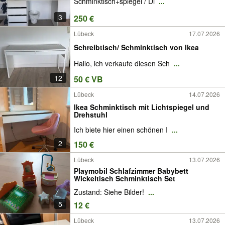
Schminktisch+spiegel / Di
...
3
250 €
Lübeck
17.07.2026
Schreibtisch/ Schminktisch von Ikea
Hallo, ich verkaufe diesen Sch
...
12
50 € VB
Lübeck
14.07.2026
Ikea Schminktisch mit Lichtspiegel und
Drehstuhl
Ich biete hier einen schönen I
...
2
150 €
Lübeck
13.07.2026
Playmobil Schlafzimmer Babybett
Wickeltisch Schminktisch Set
Zustand: Siehe Bilder!
...
5
12 €
Lübeck
13.07.2026