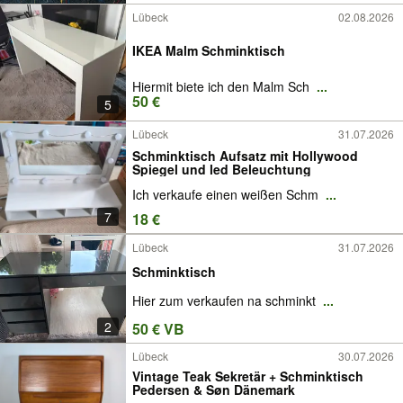
Lübeck
02.08.2026
IKEA Malm Schminktisch
Hiermit biete ich den Malm Sch
...
50 €
5
Lübeck
31.07.2026
Schminktisch Aufsatz mit Hollywood
Spiegel und led Beleuchtung
Ich verkaufe einen weißen Schm
...
7
18 €
Lübeck
31.07.2026
Schminktisch
Hier zum verkaufen na schminkt
...
2
50 € VB
Lübeck
30.07.2026
Vintage Teak Sekretär + Schminktisch
Pedersen & Søn Dänemark