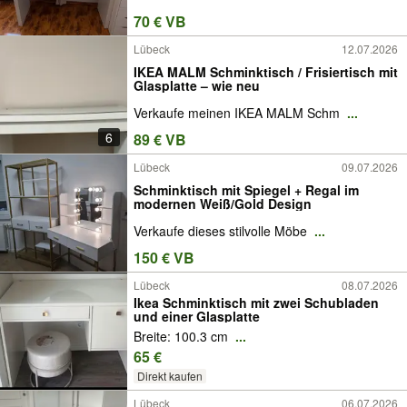
70 € VB
Lübeck
12.07.2026
IKEA MALM Schminktisch / Frisiertisch mit
Glasplatte – wie neu
Verkaufe meinen IKEA MALM Schm
...
6
89 € VB
Lübeck
09.07.2026
Schminktisch mit Spiegel + Regal im
modernen Weiß/Gold Design
Verkaufe dieses stilvolle Möbe
...
150 € VB
Lübeck
08.07.2026
Ikea Schminktisch mit zwei Schubladen
und einer Glasplatte
Breite: 100.3 cm
...
65 €
Direkt kaufen
Lübeck
06.07.2026