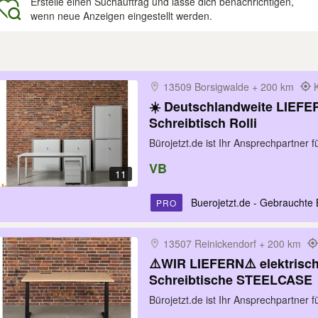
Erstelle einen Suchauftrag und lasse dich benachrichtigen,
wenn neue Anzeigen eingestellt werden.
gebnisse
13509 Borsigwalde + 200 km
☀️ Deutschlandweite LIEFE
Schreibtisch Rolli
Bürojetzt.de ist Ihr Ansprechpartner 
VB
11
Buerojetzt.de - Gebrauchte 
PRO
13507 Reinickendorf + 200 km
⚠️WIR LIEFERN⚠️ elektrisc
Schreibtische STEELCASE
Bürojetzt.de ist Ihr Ansprechpartner 