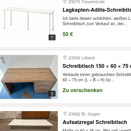
23570 Travemünde
Lagkapten-Adiils-Schreibti
Ich biete diesen schlichten, weißen 
Schreibtisch zum Verkauf an, der...
50 €
7
23556 Lübeck
Schreibtisch 150 × 60 × 75
Verkaufe einen gebrauchten Schreibt
60 × 75 cm (L × B × H) für...
Zu verschenken
3
23562 St. Jürgen
Aufsatzregal Schreibtisch
Maße ca 60 x 25 cm. War seit ungefä