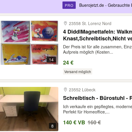
Buerojetzt.de - Gebrauchte 
PRO
23558 St. Lorenz Nord
4 DiddlMagnettafeln: Walk
Knast,Schreibtisch,Nicht 
Der Preis ist für alle zusammen, Ein
Aufpreis möglich (Kosten...
14
24 €
Versand möglich
23552 Lübeck
Schreibtisch - Bürostuhl -
Ich verkaufe ein gepflegtes, modern
Perfekt für Homeoffice,...
140 € VB
160 €
8