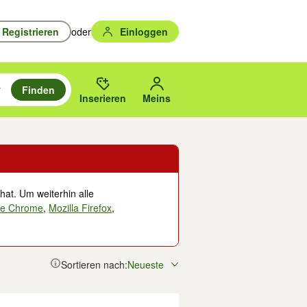
Registrieren
oder
Einloggen
Finden
en durchsuchen und mit Eingabetaste auswählen.
n um zu suchen, oder Vorschläge mit den Pfeiltasten nach oben/unten
des gewählten Orts oder PLZ.
Inserieren
Meins
hat. Um weiterhin alle
le Chrome
,
Mozilla Firefox
,
Sortieren nach:
Neueste