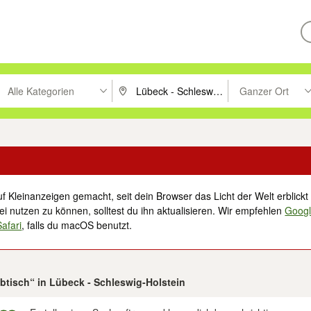
Alle Kategorien
Ganzer Ort
ken um zu suchen, oder Vorschläge mit den Pfeiltasten nach oben/unt
PLZ oder Ort eingeben. Eingabetaste drücke
Suche im Umkreis 
f Kleinanzeigen gemacht, seit dein Browser das Licht der Welt erblickt 
i nutzen zu können, solltest du ihn aktualisieren. Wir empfehlen
Goog
Safari
, falls du macOS benutzt.
ibtisch“ in Lübeck - Schleswig-Holstein