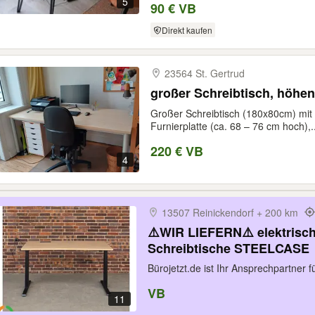
5
90 € VB
Direkt kaufen
23564 St. Gertrud
großer Schreibtisch, höhen
Großer Schreibtisch (180x80cm) mit 
Furnierplatte (ca. 68 – 76 cm hoch),..
220 € VB
4
13507 Reinickendorf + 200 km
⚠️WIR LIEFERN⚠️ elektrisc
Schreibtische STEELCASE
Bürojetzt.de ist Ihr Ansprechpartner 
VB
11