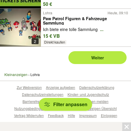
50 €
Lohra
Heute, 09:10
Paw Patrol Figuren & Fahrzeuge
Sammlung
Ich biete eine tolle Sammlung
...
15 € VB
2
Direkt kaufen
Weiter
Kleinanzeigen
Lohra
Zur Webversion
Anzeige aufgeben
Datenschutzerklärung
Datenschutzeinstellungen
Kinder- und Jugendschutz
Barrierefreiheitserklärung
Sicherheitslücken melden
Filter anpassen
Nutzungsbedingungen
Beliebte Suchen
Anzeigen Übersicht
Vertrag Widerrufen
Feedback
Hilfe
Impressum
Einloggen