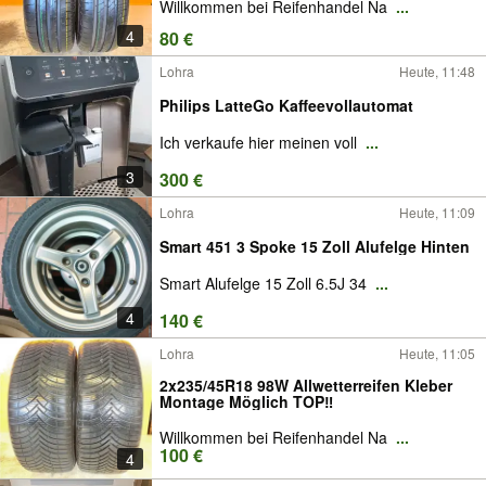
Willkommen bei Reifenhandel Na
...
4
80 €
Lohra
Heute, 11:48
Philips LatteGo Kaffeevollautomat
Ich verkaufe hier meinen voll
...
3
300 €
Lohra
Heute, 11:09
Smart 451 3 Spoke 15 Zoll Alufelge Hinten
Smart Alufelge 15 Zoll 6.5J 34
...
4
140 €
Lohra
Heute, 11:05
2x235/45R18 98W Allwetterreifen Kleber
Montage Möglich TOP‼️
Willkommen bei Reifenhandel Na
...
100 €
4