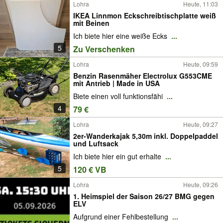
Lohra
Heute, 11:03
IKEA Linnmon Eckschreibtischplatte weiß
mit Beinen
Ich biete hier eine weiße Ecks
...
5
Zu Verschenken
Lohra
Heute, 09:59
Benzin Rasenmäher Electrolux G553CME
mit Antrieb | Made in USA
Biete einen voll funktionsfähi
...
4
79 €
Lohra
Heute, 09:27
2er-Wanderkajak 5,30m inkl. Doppelpaddel
und Luftsack
Ich biete hier ein gut erhalte
...
5
120 € VB
Lohra
Heute, 09:26
1. Heimspiel der Saison 26/27 BMG gegen
ELV
Aufgrund einer Fehlbestellung
...