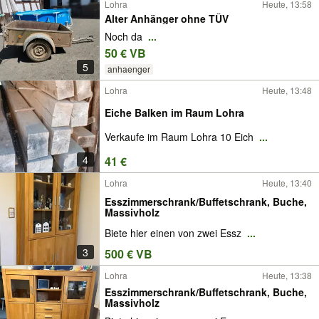
Lohra
Heute, 13:58
Alter Anhänger ohne TÜV
Noch da
...
50 € VB
5
anhaenger
Lohra
Heute, 13:48
Eiche Balken im Raum Lohra
Verkaufe im Raum Lohra 10 Eich
...
4
41 €
Lohra
Heute, 13:40
Esszimmerschrank/Buffetschrank, Buche,
Massivholz
Biete hier einen von zwei Essz
...
3
500 € VB
Lohra
Heute, 13:38
Esszimmerschrank/Buffetschrank, Buche,
Massivholz