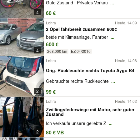
Gute Zustand . Privates Verkau
...
4
60 €
Lohra
Heute, 14:09
2 Opel fahrbereit zusammen 600€
beide mit Klimaanlage, Fahrber
...
600 €
4
268.000 km
EZ 04/2010
Lohra
Heute, 14:06
Orig. Rückleuchte rechts Toyota Aygo B4
Gebrauchte rechte Rückleuchte
...
2
99 €
Lohra
Heute, 14:02
Zwillingsfederwiege mit Motor, sehr guter
Zustand
Ich verkaufe unsere geliebte Z
...
2
80 € VB