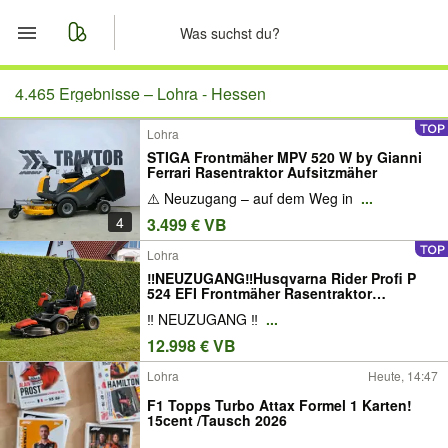
Start
4.465 Ergebnisse –
Lohra - Hessen
Lohra
Merkliste
STIGA Frontmäher MPV 520 W by Gianni
Ferrari Rasentraktor Aufsitzmäher
Nachrichten
⚠️ Neuzugang – auf dem Weg in
...
4
3.499 € VB
Anzeige aufgeben
Lohra
‼️NEUZUGANG‼️Husqvarna Rider Profi P
524 EFI Frontmäher Rasentraktor
Aufsitzmäher Stiga Frontmäher SOFORT
‼️ NEUZUGANG ‼️
...
EINSATZBEREIT !!!LIEFERUNG
BUNDESWEIT MÖGLICH!!!
12.998 € VB
Lohra
Heute, 14:47
F1 Topps Turbo Attax Formel 1 Karten!
15cent /Tausch 2026