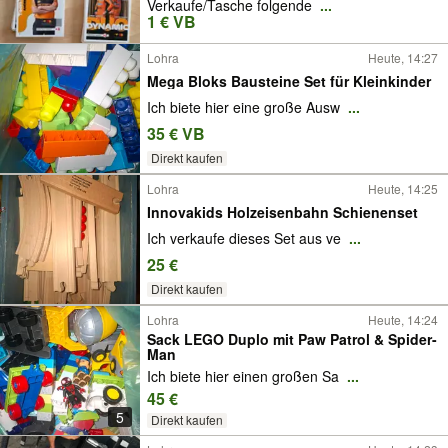
Verkaufe/Tasche folgende
...
1 € VB
Lohra
Heute, 14:27
Mega Bloks Bausteine Set für Kleinkinder
Ich biete hier eine große Ausw
...
35 € VB
Direkt kaufen
Lohra
Heute, 14:25
Innovakids Holzeisenbahn Schienenset
Ich verkaufe dieses Set aus ve
...
25 €
Direkt kaufen
Lohra
Heute, 14:24
Sack LEGO Duplo mit Paw Patrol & Spider-
Man
Ich biete hier einen großen Sa
...
45 €
5
Direkt kaufen