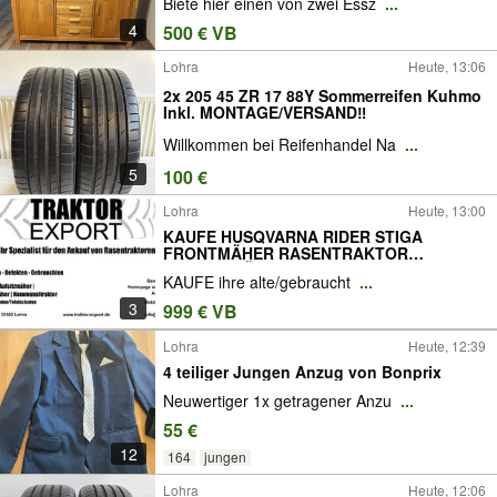
Biete hier einen von zwei Essz
...
4
500 € VB
Lohra
Heute, 13:06
2x 205 45 ZR 17 88Y Sommerreifen Kuhmo
Inkl. MONTAGE/VERSAND‼️
Willkommen bei Reifenhandel Na
...
5
100 €
Lohra
Heute, 13:00
KAUFE HUSQVARNA RIDER STIGA
FRONTMÄHER RASENTRAKTOR
AUFSITZMÄHER
KAUFE ihre alte/gebraucht
...
3
999 € VB
Lohra
Heute, 12:39
4 teiliger Jungen Anzug von Bonprix
Neuwertiger 1x getragener Anzu
...
55 €
12
164
jungen
Lohra
Heute, 12:06