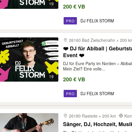
19
200 € VB
DJ FELIX STORM
PRO
26160 Bad Zwischenahn + 200 
❤️ DJ für Abiball | Geburtst
Event ❤️
DJ für Eure Party im Norden – Abibal
Mein Ziel? Eine volle...
19
200 € VB
DJ FELIX STORM
PRO
26180 Rastede + 200 km
Kom
Sänger, DJ, Hochzeit, Musik