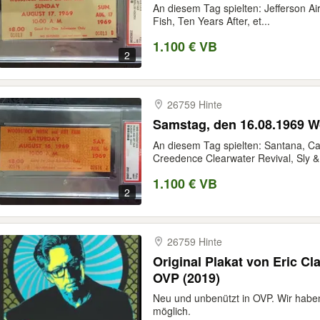
An diesem Tag spielten: Jefferson A
Fish, Ten Years After, et...
1.100 € VB
2
26759 Hinte
Samstag, den 16.08.1969 W
An diesem Tag spielten: Santana, Ca
Creedence Clearwater Revival, Sly &.
1.100 € VB
2
26759 Hinte
Original Plakat von Eric C
OVP (2019)
Neu und unbenützt in OVP. Wir haben
möglich.