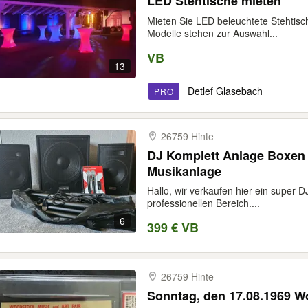
LED Stehtische mieten
Mieten Sie LED beleuchtete Stehtisch
Modelle stehen zur Auswahl...
VB
13
Detlef Glasebach
PRO
26759 Hinte
DJ Komplett Anlage Boxen 
Musikanlage
Hallo, wir verkaufen hier ein super D
professionellen Bereich....
6
399 € VB
26759 Hinte
Sonntag, den 17.08.1969 W