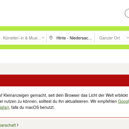
Künstler/-in & Musiker/-in
Ganzer Ort
ken um zu suchen, oder Vorschläge mit den Pfeiltasten nach oben/unt
PLZ oder Ort eingeben. Eingabetaste drücke
Suche im Umkreis 
tronik
Familie, Kind & Baby
Haustiere
Freizeit, Hobby & Nachbarschaft
f Kleinanzeigen gemacht, seit dein Browser das Licht der Welt erblickt 
i nutzen zu können, solltest du ihn aktualisieren. Wir empfehlen
Goog
Safari
, falls du macOS benutzt.
barschaft