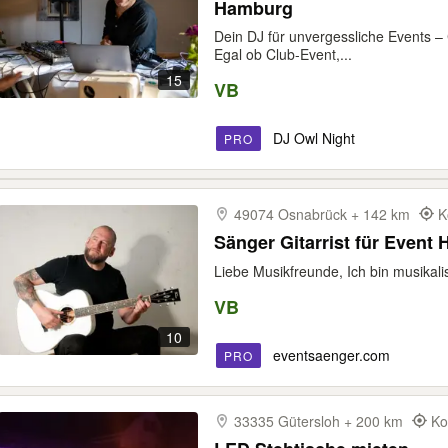
Hamburg
Dein DJ für unvergessliche Events –
Egal ob Club-Event,...
15
VB
DJ Owl Night
PRO
49074 Osnabrück + 142 km
K
Sänger Gitarrist für Event 
Liebe Musikfreunde, Ich bin musikalis
VB
10
eventsaenger.com
PRO
33335 Gütersloh + 200 km
Ko