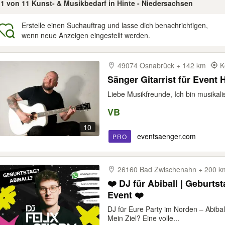
11 von 11 Kunst- & Musikbedarf in Hinte - Niedersachsen
Erstelle einen Suchauftrag und lasse dich benachrichtigen,
wenn neue Anzeigen eingestellt werden.
gebnisse
49074 Osnabrück + 142 km
K
Sänger Gitarrist für Event 
Liebe Musikfreunde, Ich bin musikalis
VB
10
eventsaenger.com
PRO
26160 Bad Zwischenahn + 200 
❤️ DJ für Abiball | Geburtst
Event ❤️
DJ für Eure Party im Norden – Abibal
Mein Ziel? Eine volle...