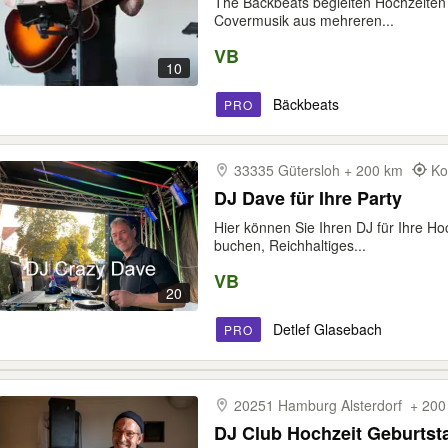
The Bäckbeats begleiten Hochzeiten
Covermusik aus mehreren...
VB
10
Bäckbeats
PRO
33335 Gütersloh + 200 km
Ko
DJ Dave für Ihre Party
Hier können Sie Ihren DJ für Ihre Ho
buchen, Reichhaltiges...
VB
20
Detlef Glasebach
PRO
20251 Hamburg Alsterdorf + 20
DJ Club Hochzeit Geburtsta