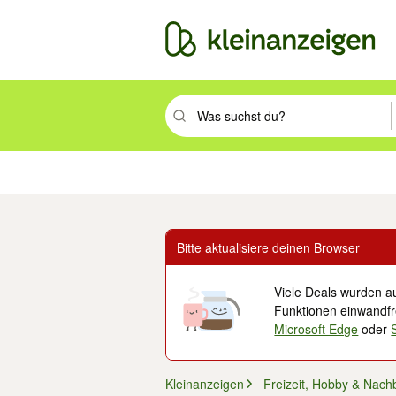
Suchbegriff eingeben. Eingabetaste drüc
Immobilien
Mode & Beauty
Auto, Rad & Boot
Haus & Garten
Jobs
Elek
Bitte aktualisiere deinen Browser
Viele Deals wurden au
Funktionen einwandfre
Microsoft Edge
oder
Kleinanzeigen
Freizeit, Hobby & Nach