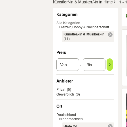
Künstler/-in & Musiker/-in in Hinte
1 - 
Filter
Kategorien
Alle Kategorien
Freizeit, Hobby & Nachbarschaft
Er
Künstler/-in & Musiker/-in
(11)
Preis
-
Anbieter
Privat
(5)
Gewerblich
(6)
Ort
Deutschland
Niedersachsen
Hinte
(5)