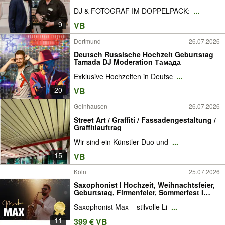
Krefeld Duisburg Köln Dortmund
DJ & FOTOGRAF IM DOPPELPACK:
...
Wuppertal Essen Gelsenkirchen | ich
suche Fotobox möchte buchen für Party
9
VB
Bonn gesucht
Dortmund
26.07.2026
Deutsch Russische Hochzeit Geburtstag
Tamada DJ Moderation Тамада
Exklusive Hochzeiten in Deutsc
...
20
VB
Gelnhausen
26.07.2026
Street Art / Graffiti / Fassadengestaltung /
Graffitiauftrag
Wir sind ein Künstler-Duo und
...
15
VB
Köln
25.07.2026
Saxophonist I Hochzeit, Weihnachtsfeier,
Geburtstag, Firmenfeier, Sommerfest I
Köln NRW
Saxophonist Max – stilvolle Li
...
11
399 € VB