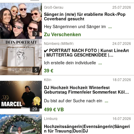
Groß-Gerau
25.07.2026
Sänger:in (m/w) für etablierte Rock-/Pop
Coverband gesucht
Hey Sängerinnen und Sänger im
...
3
Zu Verschenken
Nürnberg (Mittelfr)
24.07.2026
✔️ PORTRAIT NACH FOTO | Kunst LineArt
| MUTTERTAG GESCHENKIDEE |
GESCHENK für VALENTINSTAG,
Ich erstelle dein individuelle
...
GEBURTSTAG, HOCHZEIT, VERLOBUNG,
GEBURT, TAUFE, KONFIRMATION,
5
39 €
KOMMUNION, | professionelle PORTRÄT
MALEREI
Köln
18.07.2026
DJ Hochzeit Hochzeit Winterfest
Geburtstag Firmenfeier Sommerfest Köln
NRW Saxophone Duo
Du bist auf der Suche nach ein
...
29
499 € VB
Limburg
16.07.2026
Hochzeitssängerin|Eventsängerin|Sängeri
n für Trauung|Duo|DJ