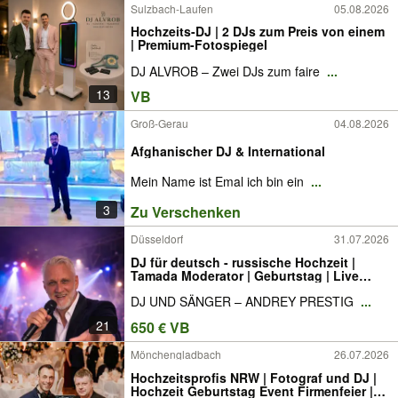
Sulzbach-Laufen
05.08.2026
Hochzeits-DJ | 2 DJs zum Preis von einem
| Premium-Fotospiegel
DJ ALVROB – Zwei DJs zum faire
...
13
VB
Groß-Gerau
04.08.2026
Afghanischer DJ & International
Mein Name ist Emal ich bin ein
...
3
Zu Verschenken
Düsseldorf
31.07.2026
DJ für deutsch - russische Hochzeit |
Tamada Moderator | Geburtstag | Live
Musik | Events
DJ UND SÄNGER – ANDREY PRESTIG
...
21
650 € VB
Mönchengladbach
26.07.2026
Hochzeitsprofis NRW | Fotograf und DJ |
Hochzeit Geburtstag Event Firmenfeier |