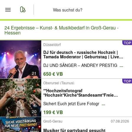
Start
24 Ergebnisse –
Kunst- & Musikbedarf in Groß-Gerau -
Hessen
Merkliste
Düsseldorf
DJ für deutsch - russische Hochzeit |
Nachrichten
Tamada Moderator | Geburtstag | Live
Musik | Events
DJ UND SÄNGER – ANDREY PRESTIG
...
Anzeige aufgeben
21
650 € VB
Oberursel (Taunus)
**Hochzeitsfotograf
*Hochzeit*Kirche*Standesamt*Freie
Trauung**
Sichert Euch jetzt Eure Fotogr
...
20
199 € VB
Groß-Gerau
07.08.2026
Musiker für partyband gesucht