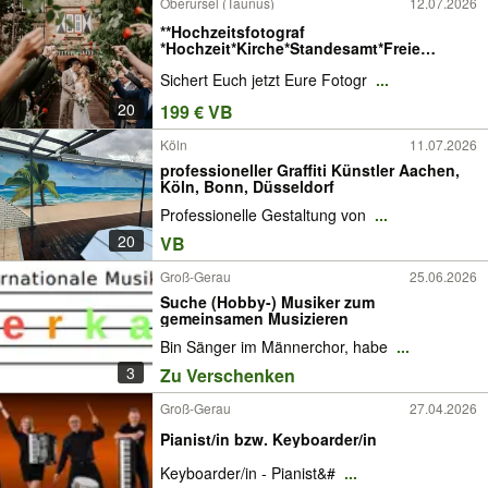
Oberursel (Taunus)
12.07.2026
**Hochzeitsfotograf
*Hochzeit*Kirche*Standesamt*Freie
Trauung**
Sichert Euch jetzt Eure Fotogr
...
20
199 € VB
Köln
11.07.2026
professioneller Graffiti Künstler Aachen,
Köln, Bonn, Düsseldorf
Professionelle Gestaltung von
...
20
VB
Groß-Gerau
25.06.2026
Suche (Hobby-) Musiker zum
gemeinsamen Musizieren
Bin Sänger im Männerchor, habe
...
3
Zu Verschenken
Groß-Gerau
27.04.2026
Pianist/in bzw. Keyboarder/in
Keyboarder/in - Pianist&#
...