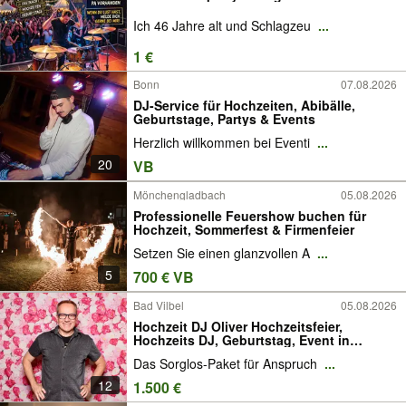
Ich 46 Jahre alt und Schlagzeu
...
1 €
Bonn
07.08.2026
DJ-Service für Hochzeiten, Abibälle,
Geburtstage, Partys & Events
Herzlich willkommen bei Eventi
...
20
VB
Mönchengladbach
05.08.2026
Professionelle Feuershow buchen für
Hochzeit, Sommerfest & Firmenfeier
Setzen Sie einen glanzvollen A
...
5
700 € VB
Bad Vilbel
05.08.2026
Hochzeit DJ Oliver Hochzeitsfeier,
Hochzeits DJ, Geburtstag, Event in
Frankfurt & Umkreis seit > 25 Jahren.
Das Sorglos-Paket für Anspruch
...
Resttermine für die Saison 2026.
12
1.500 €