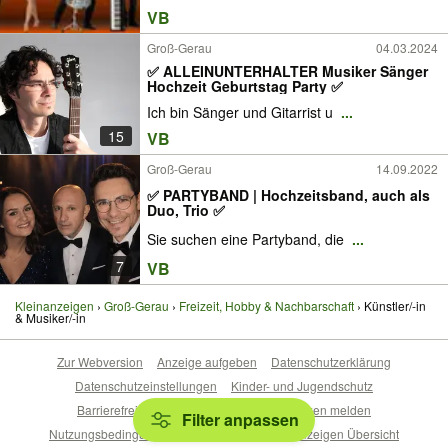
VB
Groß-Gerau
04.03.2024
✅ ALLEINUNTERHALTER Musiker Sänger
Hochzeit Geburtstag Party ✅
Ich bin Sänger und Gitarrist u
...
15
VB
Groß-Gerau
14.09.2022
✅ PARTYBAND | Hochzeitsband, auch als
Duo, Trio ✅
Sie suchen eine Partyband, die
...
7
VB
Kleinanzeigen
Groß-Gerau
Freizeit, Hobby & Nachbarschaft
Künstler/-in
& Musiker/-in
Zur Webversion
Anzeige aufgeben
Datenschutzerklärung
Datenschutzeinstellungen
Kinder- und Jugendschutz
Barrierefreiheitserklärung
Sicherheitslücken melden
Filter anpassen
Nutzungsbedingungen
Beliebte Suchen
Anzeigen Übersicht