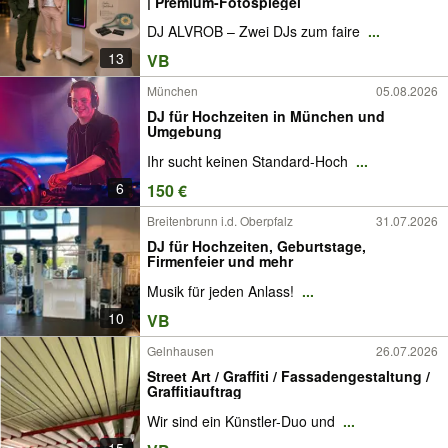
| Premium-Fotospiegel
DJ ALVROB – Zwei DJs zum faire
...
13
VB
München
05.08.2026
DJ für Hochzeiten in München und
Umgebung
Ihr sucht keinen Standard-Hoch
...
6
150 €
Breitenbrunn i.d. Oberpfalz
31.07.2026
DJ für Hochzeiten, Geburtstage,
Firmenfeier und mehr
Musik für jeden Anlass!
...
10
VB
Gelnhausen
26.07.2026
Street Art / Graffiti / Fassadengestaltung /
Graffitiauftrag
Wir sind ein Künstler-Duo und
...
15