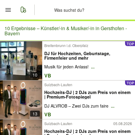
Start
10 Ergebnisse –
Künstler/-in & Musiker/-in in Gersthofen -
Bayern
Merkliste
Breitenbrunn i.d. Oberpfalz
DJ für Hochzeiten, Geburtstage,
Nachrichten
Firmenfeier und mehr
Musik für jeden Anlass!
...
Anzeige aufgeben
10
VB
Sulzbach-Laufen
Hochzeits-DJ | 2 DJs zum Preis von einem
| Premium-Fotospiegel
DJ ALVROB – Zwei DJs zum faire
...
13
VB
Sulzbach-Laufen
05.08.2026
Hochzeits-DJ | 2 DJs zum Preis von einem