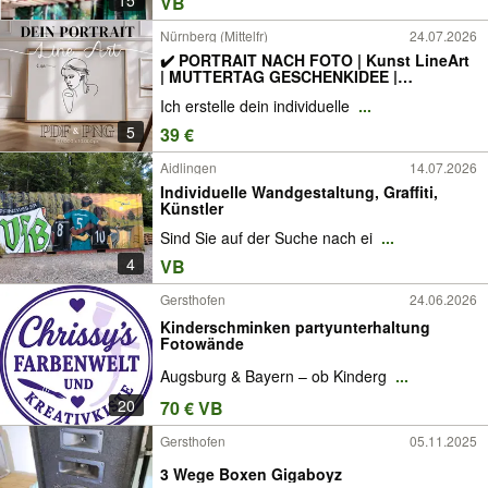
VB
Nürnberg (Mittelfr)
24.07.2026
✔️ PORTRAIT NACH FOTO | Kunst LineArt
| MUTTERTAG GESCHENKIDEE |
GESCHENK für VALENTINSTAG,
Ich erstelle dein individuelle
...
GEBURTSTAG, HOCHZEIT, VERLOBUNG,
GEBURT, TAUFE, KONFIRMATION,
5
39 €
KOMMUNION, | professionelle PORTRÄT
MALEREI
Aidlingen
14.07.2026
Individuelle Wandgestaltung, Graffiti,
Künstler
Sind Sie auf der Suche nach ei
...
4
VB
Gersthofen
24.06.2026
Kinderschminken partyunterhaltung
Fotowände
Augsburg & Bayern – ob Kinderg
...
20
70 € VB
Gersthofen
05.11.2025
3 Wege Boxen Gigaboyz