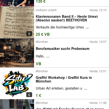
130 €
2
Hofheim Unterfr.
Heute, 12:10
Klaviersonaten Band II – Henle Urtext
(Absolut sauber!) BEETHOVEN
Verkaufe die hochwertige Urtex
...
9
25 € VB
München
Heute, 12:07
Berufsmusiker sucht Proberaum
Hallo,
...
VB
München
Heute, 12:01
Graffiti Workshop / Graffiti Kurs in
München
Urban Art erleben, gestalten u
...
6
1 €
München
Heute, 11:36
Jet JS400 mit Fender Custom shop texas