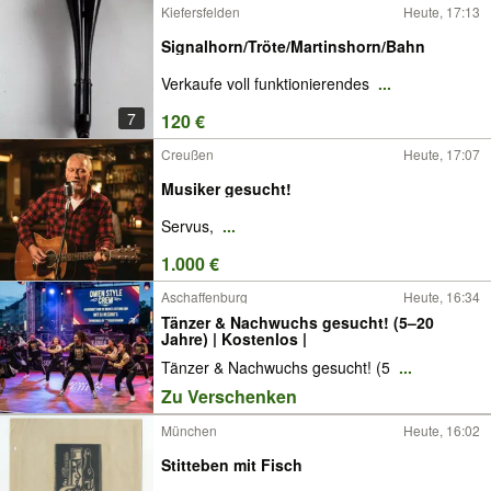
Kiefersfelden
Heute, 17:13
Signalhorn/Tröte/Martinshorn/Bahn
Verkaufe voll funktionierendes
...
7
120 €
Creußen
Heute, 17:07
Musiker gesucht!
Servus,
...
1.000 €
Aschaffenburg
Heute, 16:34
Tänzer & Nachwuchs gesucht! (5–20
Jahre) | Kostenlos |
Tänzer & Nachwuchs gesucht! (5
...
Zu Verschenken
München
Heute, 16:02
Stitteben mit Fisch