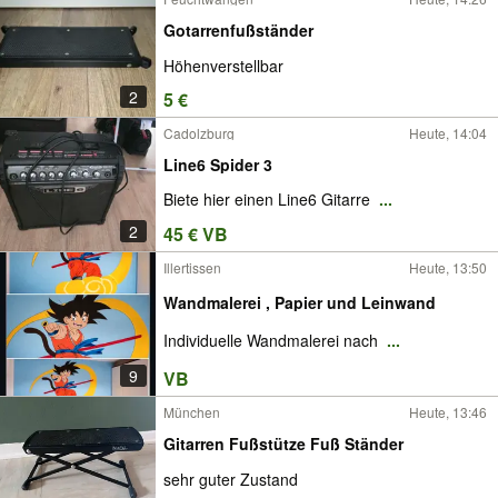
Gotarrenfußständer
Höhenverstellbar
2
5 €
Cadolzburg
Heute, 14:04
Line6 Spider 3
Biete hier einen Line6 Gitarre
...
2
45 € VB
Illertissen
Heute, 13:50
Wandmalerei , Papier und Leinwand
Individuelle Wandmalerei nach
...
9
VB
München
Heute, 13:46
Gitarren Fußstütze Fuß Ständer
sehr guter Zustand