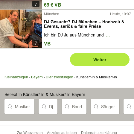
7
69 € VB
München
Heute, 10:07
DJ Gesucht? DJ München – Hochzeit &
Events, seriös & faire Preise
Ich bin DJ Ju aus München und
...
7
VB
Weiter
Kleinanzeigen
Bayern
Dienstleistungen
Künstler/-in & Musiker/-in
Beliebt in Künstler/-in & Musiker/-in Bayern
Musiker
Dj
Band
Sänger
Zur Webversion
Anzeige aufgeben
Datenschutzerklärung