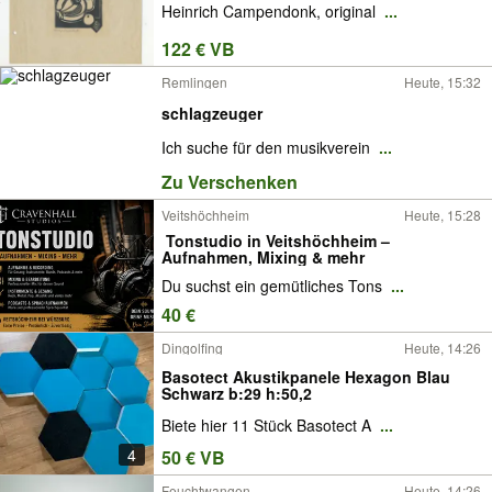
Heinrich Campendonk, original
...
122 € VB
Remlingen
Heute, 15:32
schlagzeuger
Ich suche für den musikverein
...
Zu Verschenken
Veitshöchheim
Heute, 15:28
️ Tonstudio in Veitshöchheim –
Aufnahmen, Mixing & mehr
Du suchst ein gemütliches Tons
...
40 €
Dingolfing
Heute, 14:26
Basotect Akustikpanele Hexagon Blau
Schwarz b:29 h:50,2
Biete hier 11 Stück Basotect A
...
4
50 € VB
Feuchtwangen
Heute, 14:26