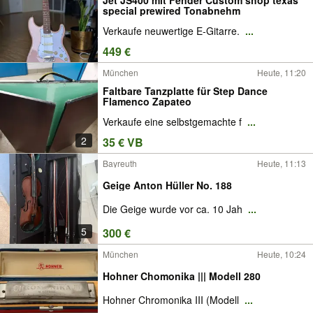
special prewired Tonabnehm
Verkaufe neuwertige E-Gitarre.
...
449 €
München
Heute, 11:20
Faltbare Tanzplatte für Step Dance
Flamenco Zapateo
Verkaufe eine selbstgemachte f
...
2
35 € VB
Bayreuth
Heute, 11:13
Geige Anton Hüller No. 188
Die Geige wurde vor ca. 10 Jah
...
5
300 €
München
Heute, 10:24
Hohner Chomonika ||| Modell 280
Hohner Chromonika III (Modell
...