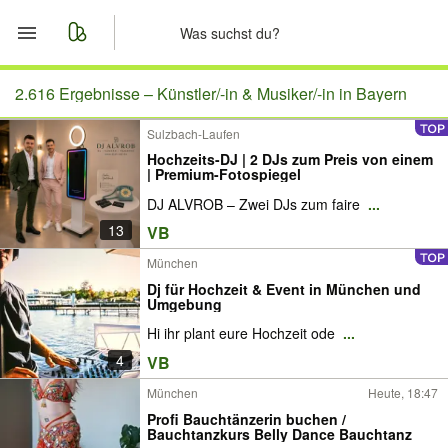
Start
2.616 Ergebnisse –
Künstler/-in & Musiker/-in in Bayern
Sulzbach-Laufen
Merkliste
Hochzeits-DJ | 2 DJs zum Preis von einem
| Premium-Fotospiegel
Nachrichten
DJ ALVROB – Zwei DJs zum faire
...
13
VB
Anzeige aufgeben
München
Dj für Hochzeit & Event in München und
Umgebung
Hi ihr plant eure Hochzeit ode
...
4
VB
München
Heute, 18:47
Profi Bauchtänzerin buchen /
Bauchtanzkurs Belly Dance Bauchtanz