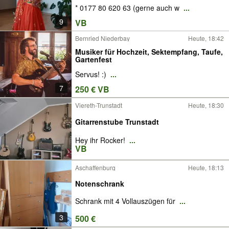
* 0177 80 620 63 (gerne auch w
...
9
VB
Bernried Niederbay
Heute, 18:42
Musiker für Hochzeit, Sektempfang, Taufe,
Gartenfest
Servus! :)
...
7
250 € VB
Viereth-Trunstadt
Heute, 18:30
Gitarrenstube Trunstadt
Hey ihr Rocker!
...
VB
Aschaffenburg
Heute, 18:13
Notenschrank
Schrank mit 4 Vollauszügen für
...
3
500 €