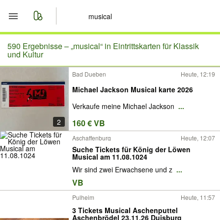
Start
590 Ergebnisse –
„musical“ in Eintrittskarten für Klassik
und Kultur
Merkliste
Bad Dueben
Heute, 12:19
Michael Jackson Musical karte 2026
Nachrichten
Verkaufe meine Michael Jackson
...
Anzeige aufgeben
2
160 € VB
Aschaffenburg
Heute, 12:07
Suche Tickets für König der Löwen
Musical am 11.08.1024
Wir sind zwei Erwachsene und z
...
VB
Pulheim
Heute, 11:57
3 Tickets Musical Aschenputtel
Aschenbrödel 23.11.26 Duisburg