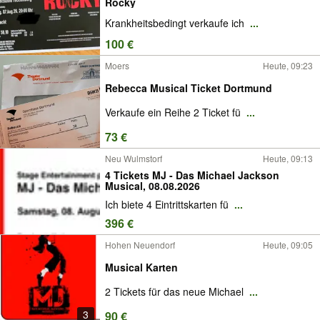
Rocky
Krankheitsbedingt verkaufe ich
...
100 €
Moers
Heute, 09:23
Rebecca Musical Ticket Dortmund
Verkaufe ein Reihe 2 Ticket fü
...
73 €
Neu Wulmstorf
Heute, 09:13
4 Tickets MJ - Das Michael Jackson
Musical, 08.08.2026
Ich biete 4 Eintrittskarten fü
...
396 €
Hohen Neuendorf
Heute, 09:05
Musical Karten
2 Tickets für das neue Michael
...
3
90 €