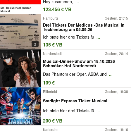
Hey zusammen,
...
123.456 € VB
Hamburg
Gestern, 21:15
Drei Tickets Der Medicus -Das Musical in
Tecklenburg am 05.09.26
Ich biete hier drei Tickets fü
...
3
135 € VB
Norderstedt
Gestern, 20:14
Musical-Dinner-Show am 18.10.2026
Schmöker-Hof Norderstedt
Das Phantom der Oper, ABBA und
...
109 €
Bitterfeld
Gestern, 19:38
Starlight Express Ticket Musical
Ich biete hier drei Tickets fü
...
200 € VB
Karlsruhe
Gestern, 19:16