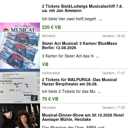
2 Tickets Sisi&Ludwigs Musicalschiff 7.8.
ua. mit Jan Ammann
Ich biete hier zwei heiß begeh
...
220 € VB
Mörsfeld
Gestern, 18:33
Sister Act Musical/ 3 Karten/ BlueMaxx
Berlin/ 12.08.2026
3 Karten für Sister Act das hi
...
VB
Halberstadt
Gestern, 17:47
2 Tickets für WALPURGA -Das Musical
Harzer Bergtheater am 28.08.
Ich biete 2 Tickets für das Mu
...
2
70 € VB
Herzlake
Gestern, 17:05
Musical-Dinner-Show am 30.10.2026 Hotel
Aselager Mühle, Herzlake
Das Phantom der Oper, ABBA und
...