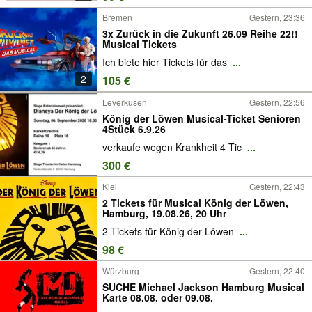
Bremen
Gestern, 23:36
3x Zurück in die Zukunft 26.09 Reihe 22!!
Musical Tickets
Ich biete hier Tickets für das
...
2
105 €
Leverkusen
Gestern, 22:56
König der Löwen Musical-Ticket Senioren
4Stück 6.9.26
verkaufe wegen Krankheit 4 Tic
...
300 €
Kiel
Gestern, 22:43
2 Tickets für Musical König der Löwen,
Hamburg, 19.08.26, 20 Uhr
2 Tickets für König der Löwen
...
98 €
Würzburg
Gestern, 22:40
SUCHE Michael Jackson Hamburg Musical
Karte 08.08. oder 09.08.