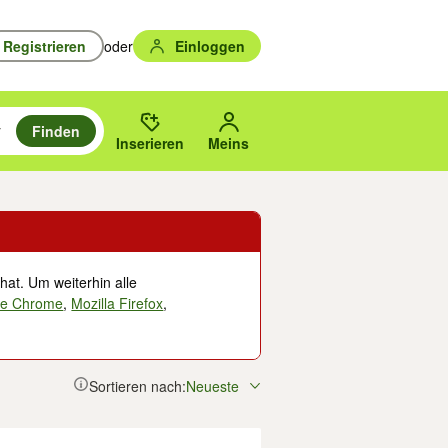
Registrieren
oder
Einloggen
Finden
en durchsuchen und mit Eingabetaste auswählen.
n um zu suchen, oder Vorschläge mit den Pfeiltasten nach oben/unten
des gewählten Orts oder PLZ.
Inserieren
Meins
hat. Um weiterhin alle
le Chrome
,
Mozilla Firefox
,
Sortieren nach:
Neueste