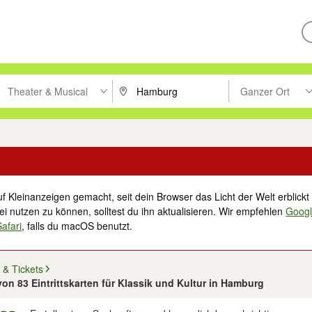
Theater & Musical
Ganzer Ort
ken um zu suchen, oder Vorschläge mit den Pfeiltasten nach oben/unt
PLZ oder Ort eingeben. Eingabetaste drücke
Suche im Umkreis 
f Kleinanzeigen gemacht, seit dein Browser das Licht der Welt erblickt 
i nutzen zu können, solltest du ihn aktualisieren. Wir empfehlen
Goog
Safari
, falls du macOS benutzt.
n & Tickets
 von 83 Eintrittskarten für Klassik und Kultur in Hamburg