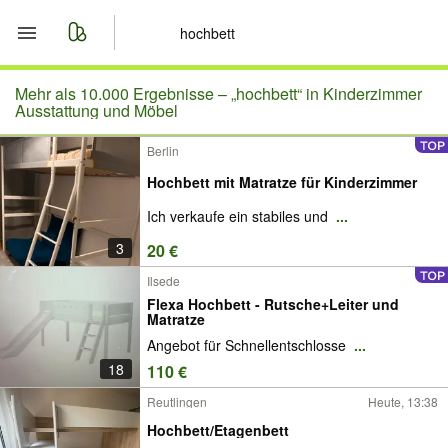
Start
Mehr als 10.000 Ergebnisse –
„hochbett“ in Kinderzimmer
Ausstattung und Möbel
Merkliste
Berlin
Hochbett mit Matratze für Kinderzimmer
Nachrichten
Ich verkaufe ein stabiles und
...
Anzeige aufgeben
3
20 €
Ilsede
Flexa Hochbett - Rutsche+Leiter und
Matratze
Angebot für Schnellentschlosse
...
18
110 €
Reutlingen
Heute, 13:38
Hochbett/Etagenbett