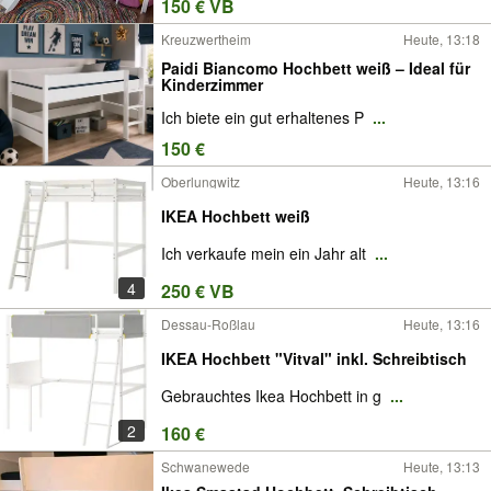
150 € VB
Kreuzwertheim
Heute, 13:18
Paidi Biancomo Hochbett weiß – Ideal für
Kinderzimmer
Ich biete ein gut erhaltenes P
...
150 €
Oberlungwitz
Heute, 13:16
IKEA Hochbett weiß
Ich verkaufe mein ein Jahr alt
...
4
250 € VB
Dessau-Roßlau
Heute, 13:16
IKEA Hochbett "Vitval" inkl. Schreibtisch
Gebrauchtes Ikea Hochbett in g
...
2
160 €
Schwanewede
Heute, 13:13