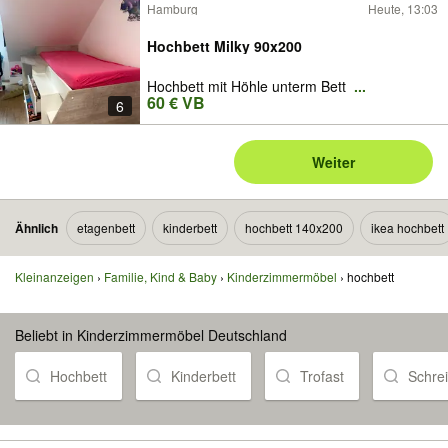
Hamburg
Heute, 13:03
Hochbett Milky 90x200
Hochbett mit Höhle unterm Bett
...
60 € VB
6
Weiter
Ähnlich
etagenbett
kinderbett
hochbett 140x200
ikea hochbett
Kleinanzeigen
Familie, Kind & Baby
Kinderzimmermöbel
hochbett
Beliebt in Kinderzimmermöbel Deutschland
Hochbett
Kinderbett
Trofast
Schrei