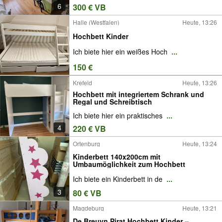
6
300 € VB
Halle (Westfalen)
Heute, 13:26
Hochbett Kinder
Ich biete hier ein weißes Hoch
...
150 €
Krefeld
Heute, 13:26
Hochbett mit integriertem Schrank und
Regal und Schreibtisch
Ich biete hier ein praktisches
...
4
220 € VB
Ortenburg
Heute, 13:24
Kinderbett 140x200cm mit
Umbaumöglichkeit zum Hochbett
Ich biete ein Kinderbett in de
...
3
80 € VB
Magdeburg
Heute, 13:21
De Breuyn Pirat Hochbett Kinder –