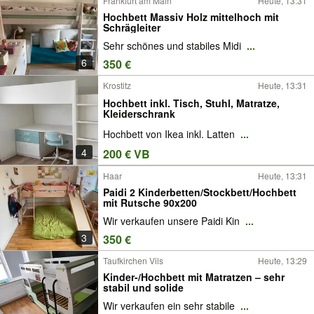
Frankfurt am Main
Heute, 13:31
Hochbett Massiv Holz mittelhoch mit
Schrägleiter
Sehr schönes und stabiles Midi
...
6
350 €
Krostitz
Heute, 13:31
Hochbett inkl. Tisch, Stuhl, Matratze,
Kleiderschrank
Hochbett von Ikea inkl. Latten
...
4
200 € VB
Haar
Heute, 13:31
Paidi 2 Kinderbetten/Stockbett/Hochbett
mit Rutsche 90x200
Wir verkaufen unsere Paidi Kin
...
3
350 €
Taufkirchen Vils
Heute, 13:29
Kinder-/Hochbett mit Matratzen – sehr
stabil und solide
Wir verkaufen ein sehr stabile
...