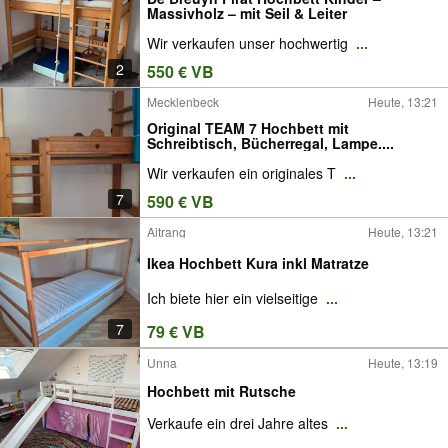
Massivholz – mit Seil & Leiter
Wir verkaufen unser hochwertig
...
2
550 € VB
Mecklenbeck
Heute, 13:21
Original TEAM 7 Hochbett mit
Schreibtisch, Bücherregal, Lampe....
Wir verkaufen ein originales T
...
7
590 € VB
Aitrang
Heute, 13:21
Ikea Hochbett Kura inkl Matratze
Ich biete hier ein vielseitige
...
7
79 € VB
Unna
Heute, 13:19
Hochbett mit Rutsche
Verkaufe ein drei Jahre altes
...