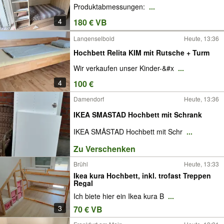
Produktabmessungen:
...
4
180 € VB
Langenselbold
Heute, 13:36
Hochbett Relita KIM mit Rutsche + Turm
Wir verkaufen unser Kinder-&#x
...
4
100 €
Damendorf
Heute, 13:36
IKEA SMASTAD Hochbett mit Schrank
IKEA SMÅSTAD Hochbett mit Schr
...
Zu Verschenken
Brühl
Heute, 13:33
Ikea kura Hochbett, inkl. trofast Treppen
Regal
Ich biete hier ein Ikea kura B
...
3
70 € VB