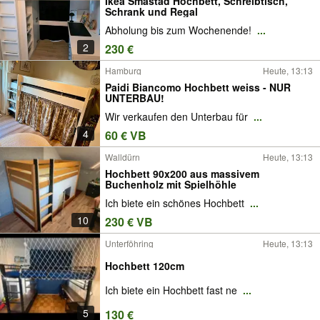
Ikea Smastad Hochbett, Schreibtisch,
Schrank und Regal
Abholung bis zum Wochenende!
...
2
230 €
Hamburg
Heute, 13:13
Paidi Biancomo Hochbett weiss - NUR
UNTERBAU!
Wir verkaufen den Unterbau für
...
4
60 € VB
Walldürn
Heute, 13:13
Hochbett 90x200 aus massivem
Buchenholz mit Spielhöhle
Ich biete ein schönes Hochbett
...
10
230 € VB
Unterföhring
Heute, 13:13
Hochbett 120cm
Ich biete ein Hochbett fast ne
...
5
130 €