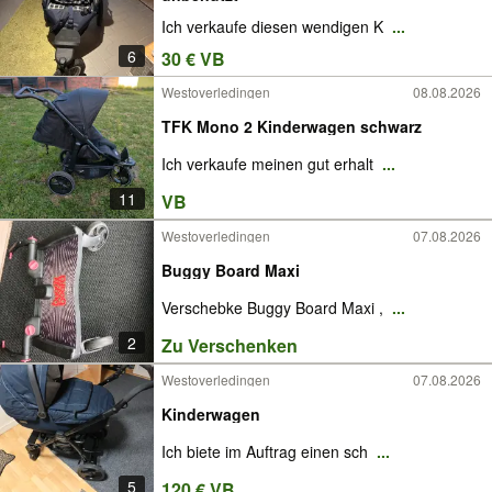
Ich verkaufe diesen wendigen K
...
6
30 € VB
Westoverledingen
08.08.2026
TFK Mono 2 Kinderwagen schwarz
Ich verkaufe meinen gut erhalt
...
11
VB
Westoverledingen
07.08.2026
Buggy Board Maxi
Verschebke Buggy Board Maxi ,
...
2
Zu Verschenken
Westoverledingen
07.08.2026
Kinderwagen
Ich biete im Auftrag einen sch
...
5
120 € VB