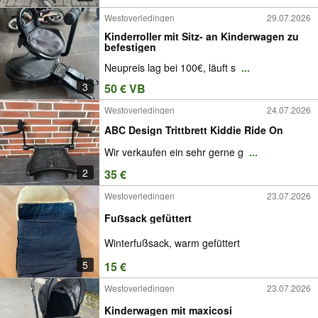
Westoverledingen
29.07.2026
Kinderroller mit Sitz- an Kinderwagen zu
befestigen
Neupreis lag bei 100€, läuft s
...
3
50 € VB
Westoverledingen
24.07.2026
ABC Design Trittbrett Kiddie Ride On
Wir verkaufen ein sehr gerne g
...
2
35 €
Westoverledingen
23.07.2026
Fuẞsack gefüttert
Winterfußsack, warm gefüttert
5
15 €
Westoverledingen
23.07.2026
Kinderwagen mit maxicosi