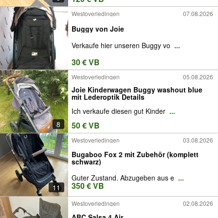
Westoverledingen
07.08.2026
Buggy von Joie
Verkaufe hier unseren Buggy vo
...
30 € VB
Westoverledingen
05.08.2026
Joie Kinderwagen Buggy washout blue
mit Lederoptik Details
Ich verkaufe diesen gut Kinder
...
8
50 € VB
Westoverledingen
03.08.2026
Bugaboo Fox 2 mit Zubehör (komplett
schwarz)
Guter Zustand. Abzugeben aus e
...
350 € VB
11
Westoverledingen
02.08.2026
ABC Salsa 4 Air