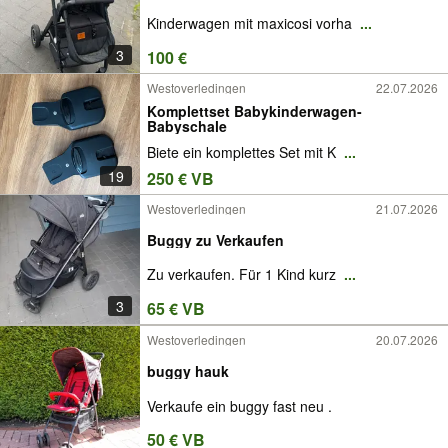
Kinderwagen mit maxicosi vorha
...
3
100 €
Westoverledingen
22.07.2026
Komplettset Babykinderwagen-
Babyschale
Biete ein komplettes Set mit K
...
19
250 € VB
Westoverledingen
21.07.2026
Buggy zu Verkaufen
Zu verkaufen. Für 1 Kind kurz
...
3
65 € VB
Westoverledingen
20.07.2026
buggy hauk
Verkaufe ein buggy fast neu .
50 € VB