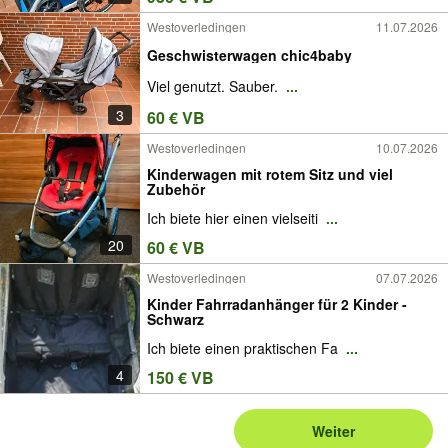
Westoverledingen
11.07.2026
Geschwisterwagen chic4baby
Viel genutzt. Sauber.
...
3
60 € VB
Westoverledingen
10.07.2026
Kinderwagen mit rotem Sitz und viel
Zubehör
Ich biete hier einen vielseiti
...
20
60 € VB
Westoverledingen
07.07.2026
Kinder Fahrradanhänger für 2 Kinder -
Schwarz
Ich biete einen praktischen Fa
...
4
150 € VB
Weiter