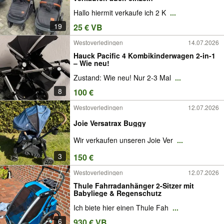
Hallo hiermit verkaufe ich 2 K
...
19
25 € VB
Westoverledingen
14.07.2026
Hauck Pacific 4 Kombikinderwagen 2-in-1
– Wie neu!
Zustand: Wie neu! Nur 2-3 Mal
...
8
100 €
Westoverledingen
12.07.2026
Joie Versatrax Buggy
Wir verkaufen unseren Joie Ver
...
3
150 €
Westoverledingen
12.07.2026
Thule Fahrradanhänger 2-Sitzer mit
Babyliege & Regenschutz
Ich biete hier einen Thule Fah
...
6
930 € VB