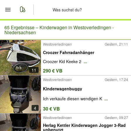
Start
65 Ergebnisse –
Kinderwagen in Westoverledingen -
Niedersachsen
Merkliste
Westoverledingen
Gestern, 21:11
Croozer Fahrradanhänger
Nachrichten
Croozer Kid Keeke 2
...
Anzeige aufgeben
11
290 € VB
Westoverledingen
Gestern, 17:24
Kinderwagenbuggy
Ich verkaufe diesen wendigen K
...
4
30 € VB
Westoverledingen
Gestern, 09:27
Herlag Kettler Kinderwagen Jogger 3-Rad
unbenutzt