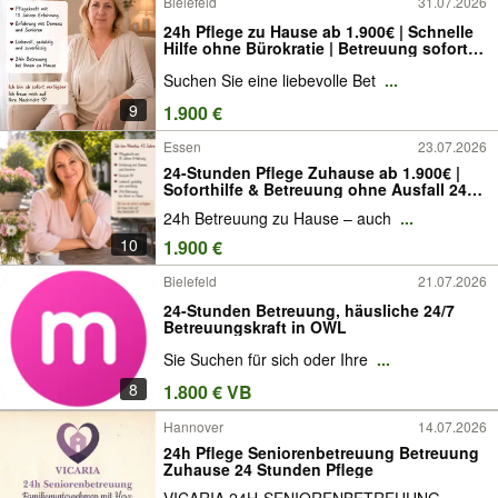
Bielefeld
31.07.2026
24h Pflege zu Hause ab 1.900€ | Schnelle
Hilfe ohne Bürokratie | Betreuung sofort
möglich 24 stunden pflege
Suchen Sie eine liebevolle Bet
...
9
1.900 €
Essen
23.07.2026
24-Stunden Pflege Zuhause ab 1.900€ |
Soforthilfe & Betreuung ohne Ausfall 24-
Stunden Pflege ab 1.900€ |
24h Betreuung zu Hause – auch
...
Seniorenbetreuung 24h Zuhause
10
1.900 €
Bielefeld
21.07.2026
24-Stunden Betreuung, häusliche 24/7
Betreuungskraft in OWL
Sie Suchen für sich oder Ihre
...
8
1.800 € VB
Hannover
14.07.2026
24h Pflege Seniorenbetreuung Betreuung
Zuhause 24 Stunden Pflege