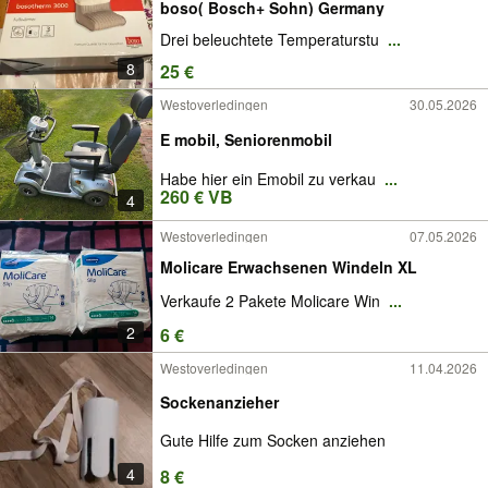
boso( Bosch+ Sohn) Germany
Drei beleuchtete Temperaturstu
...
8
25 €
Westoverledingen
30.05.2026
E mobil, Seniorenmobil
Habe hier ein Emobil zu verkau
...
260 € VB
4
Westoverledingen
07.05.2026
Molicare Erwachsenen Windeln XL
Verkaufe 2 Pakete Molicare Win
...
2
6 €
Westoverledingen
11.04.2026
Sockenanzieher
Gute Hilfe zum Socken anziehen
4
8 €