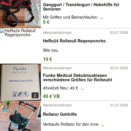
Ganggurt / Transfergurt / Hebehilfe für
Senioren
Mit Griffen und Beinschlaufen
...
5 €
Westoverledingen
03.07.2026
HeRo24 Rollstull Regenponcho
Wie neu
10 €
Westoverledingen
03.07.2026
Funke Medical Dekubituskissen
verschiedene Größen für Rollstuhl
45x42x8 Neu: 40 €
...
2
40 € VB
Westoverledingen
01.07.2026
Rollator Gehhilfe
Verkaufe Rollator für den Inne
...