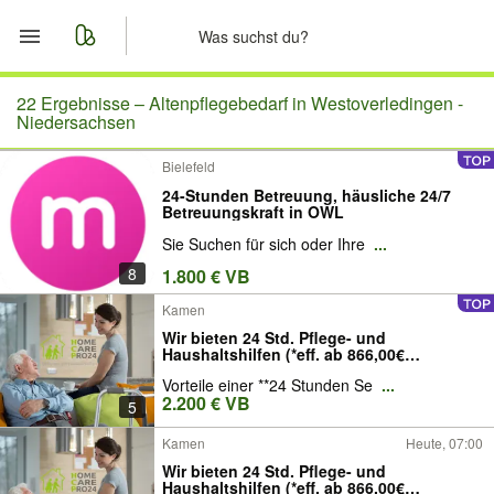
Start
22 Ergebnisse –
Altenpflegebedarf in Westoverledingen -
Niedersachsen
Merkliste
Bielefeld
24-Stunden Betreuung, häusliche 24/7
Nachrichten
Betreuungskraft in OWL
Sie Suchen für sich oder Ihre
...
Anzeige aufgeben
8
1.800 € VB
Kamen
Wir bieten 24 Std. Pflege- und
Haushaltshilfen (*eff. ab 866,00€
Eigenanteil)
Vorteile einer **24 Stunden Se
...
2.200 € VB
5
Kamen
Heute, 07:00
Wir bieten 24 Std. Pflege- und
Haushaltshilfen (*eff. ab 866,00€