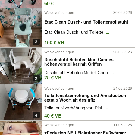
60 €
Westoverledingen
30.06.2026
Etac Clean Dusch- und Toilettenrollstuhl
Etac Clean Dusch- und Toilette
...
3
160 € VB
Westoverledingen
26.06.2026
Duschstuhl Rebotec Mod.Cannes
höhenverstellbar mit Griffen
Duschstuhl Rebotec Modell Cann
...
25 € VB
3
Westoverledingen
24.06.2026
Toilettensitzerhöhung und Armstuetzen
extra 5 WocH.alt desinfiz
Toilettensitzerhöhung von Diet
...
4
40 € VB
Westoverledingen
11.06.2026
♥️Reduziert NEU Elektrischer Fußwärmer