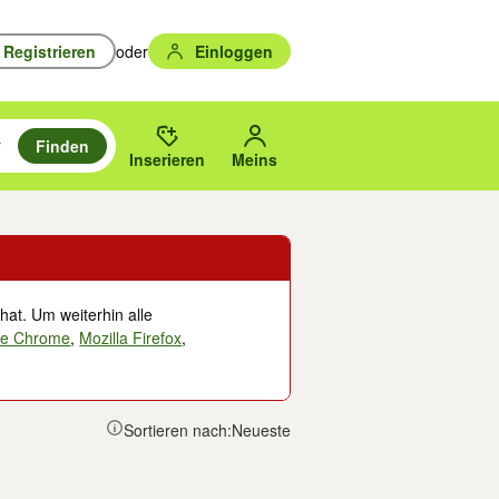
Registrieren
oder
Einloggen
Finden
en durchsuchen und mit Eingabetaste auswählen.
n um zu suchen, oder Vorschläge mit den Pfeiltasten nach oben/unten
des gewählten Orts oder PLZ.
Inserieren
Meins
hat. Um weiterhin alle
le Chrome
,
Mozilla Firefox
,
Sortieren nach:
Neueste