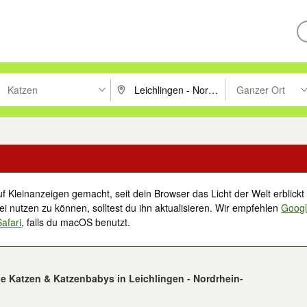
Katzen
Ganzer Ort
ken um zu suchen, oder Vorschläge mit den Pfeiltasten nach oben/unt
PLZ oder Ort eingeben. Eingabetaste drücke
Suche im Umkreis 
f Kleinanzeigen gemacht, seit dein Browser das Licht der Welt erblickt 
i nutzen zu können, solltest du ihn aktualisieren. Wir empfehlen
Goog
Safari
, falls du macOS benutzt.
e Katzen & Katzenbabys in Leichlingen - Nordrhein-