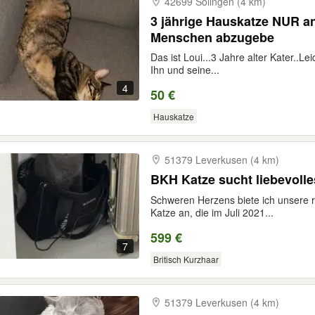
42699 Solingen (4 km)
3 jährige Hauskatze NUR an
Menschen abzugebe
Das ist Loui...3 Jahre alter Kater..L
Ihn und seine...
4
50 €
Hauskatze
51379 Leverkusen (4 km)
BKH Katze sucht liebevolle
Schweren Herzens biete ich unsere r
Katze an, die im Juli 2021...
599 €
7
Britisch Kurzhaar
51379 Leverkusen (4 km)