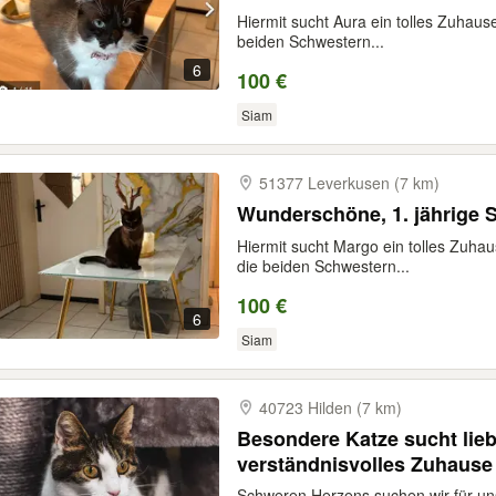
Hiermit sucht Aura ein tolles Zuhaus
beiden Schwestern...
6
100 €
Siam
51377 Leverkusen (7 km)
Wunderschöne, 1. jährige 
Hiermit sucht Margo ein tolles Zuha
die beiden Schwestern...
100 €
6
Siam
40723 Hilden (7 km)
Besondere Katze sucht lie
verständnisvolles Zuhause
Schweren Herzens suchen wir für un