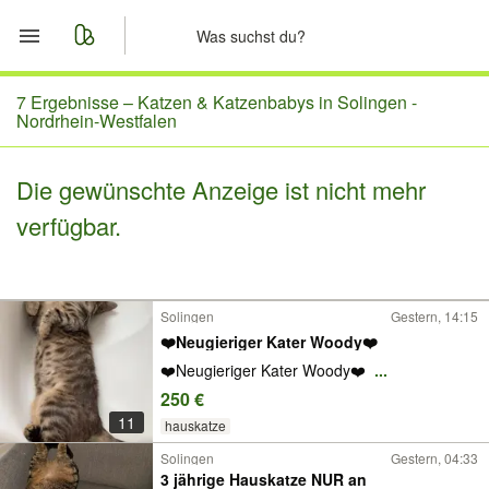
Start
7 Ergebnisse –
Katzen & Katzenbabys in Solingen -
Nordrhein-Westfalen
Merkliste
Die gewünschte Anzeige ist nicht mehr
Nachrichten
verfügbar.
Anzeige aufgeben
Solingen
Gestern, 14:15
❤️Neugieriger Kater Woody❤️
❤️Neugieriger Kater Woody❤️
...
250 €
11
hauskatze
Solingen
Gestern, 04:33
3 jährige Hauskatze NUR an