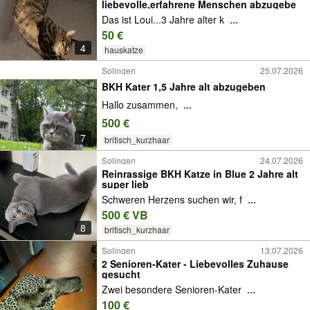
liebevolle,erfahrene Menschen abzugebe
Das ist Loui...3 Jahre alter k
...
50 €
4
hauskatze
Solingen
25.07.2026
BKH Kater 1,5 Jahre alt abzugeben
Hallo zusammen,
...
500 €
7
britisch_kurzhaar
Solingen
24.07.2026
Reinrassige BKH Katze in Blue 2 Jahre alt
super lieb
Schweren Herzens suchen wir, f
...
500 € VB
8
britisch_kurzhaar
Solingen
13.07.2026
2 Senioren-Kater - Liebevolles Zuhause
gesucht
Zwei besondere Senioren-Kater
...
100 €