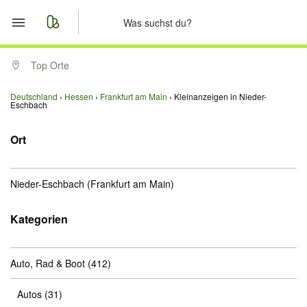
Start
Top Orte
Merkliste
Deutschland
Hessen
Frankfurt am Main
Kleinanzeigen in Nieder-
Eschbach
Nachrichten
Ort
Anzeige aufgeben
Nieder-Eschbach
(Frankfurt am Main)
Kategorien
Auto, Rad & Boot
(412)
Autos
(31)