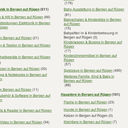
(176)
onik in Bergen auf Rügen
(511)
Baby-Ausstattung in Bergen auf Rügen
(81)
 & Hifi in Bergen auf Rügen
(66)
Babyschalen & Kindersitze in Bergen
tleistungen Elektronik in Bergen
auf Rügen
Rügen
(15)
Babysitter/-in & Kinderbetreuung in
Bergen auf Rügen
(0)
 in Bergen auf Rügen
(21)
Kinderwagen & Buggys in Bergen auf
y & Telefon in Bergen auf Rügen
Rügen
(17)
Kinderzimmermöbel in Bergen auf
haltsgeräte in Bergen auf Rügen
Rügen
)
(57)
olen in Bergen auf Rügen
(30)
Spielzeug in Bergen auf Rügen
(490)
ops & Notebooks in Bergen auf
Weiteres Familie, Kind & Baby in
en
Bergen auf Rügen
(88)
in Bergen auf Rügen
(11)
Haustiere in Bergen auf Rügen
(101)
ubehör & Software in Bergen auf
en
Fische in Bergen auf Rügen
(23)
Hunde in Bergen auf Rügen
(1)
ets & Reader in Bergen auf Rügen
Katzen in Bergen auf Rügen
(0)
Kleintiere in Bergen auf Rügen
(7)
 Video in Bergen auf Rügen
(34)