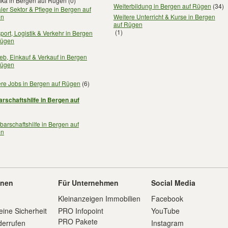
ika in Bergen auf Rügen
(0)
Weiterbildung in Bergen auf Rügen
(34)
ler Sektor & Pflege in Bergen auf
en
Weitere Unterricht & Kurse in Bergen
auf Rügen
(1)
port, Logistik & Verkehr in Bergen
Rügen
ieb, Einkauf & Verkauf in Bergen
Rügen
ere Jobs in Bergen auf Rügen
(6)
rschaftshilfe in Bergen auf
arschaftshilfe in Bergen auf
en
onen
Für Unternehmen
Social Media
Kleinanzeigen Immobilien
Facebook
eine Sicherheit
PRO Infopoint
YouTube
PRO Pakete
derrufen
Instagram