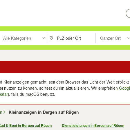
Alle Kategorien
Ganzer Ort
ken um zu suchen, oder Vorschläge mit den Pfeiltasten nach oben/unt
PLZ oder Ort eingeben. Eingabetaste drücke
Suche im Umkreis 
f Kleinanzeigen gemacht, seit dein Browser das Licht der Welt erblickt 
i nutzen zu können, solltest du ihn aktualisieren. Wir empfehlen
Goog
Safari
, falls du macOS benutzt.
rn
Kleinanzeigen in Bergen auf Rügen
Rad & Boot in Bergen auf Rügen
Dienstleistungen in Bergen auf Rügen