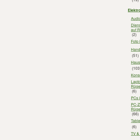
Elektr
Audio
Diens
auf 
(2)
Foto
Hand
(51)
Haus
(103
Kons
Lapt
Rüg
(6)
PCs 
PC-Z
Rüg
(66)
Tabl
(6)
TV &