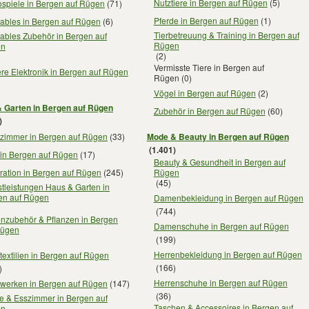
Nutztiere in Bergen auf Rügen
(5)
ospiele in Bergen auf Rügen
(71)
Pferde in Bergen auf Rügen
(1)
ables in Bergen auf Rügen
(6)
Tierbetreuung & Training in Bergen auf
ables Zubehör in Bergen auf
Rügen
en
(2)
Vermisste Tiere in Bergen auf
re Elektronik in Bergen auf Rügen
Rügen
(0)
Vögel in Bergen auf Rügen
(2)
 Garten in Bergen auf Rügen
Zubehör in Bergen auf Rügen
(60)
)
zimmer in Bergen auf Rügen
(33)
Mode & Beauty in Bergen auf Rügen
(1.401)
 in Bergen auf Rügen
(17)
Beauty & Gesundheit in Bergen auf
ration in Bergen auf Rügen
(245)
Rügen
(45)
tleistungen Haus & Garten in
en auf Rügen
Damenbekleidung in Bergen auf Rügen
(744)
enzubehör & Pflanzen in Bergen
Damenschuhe in Bergen auf Rügen
Rügen
(199)
Herrenbekleidung in Bergen auf Rügen
extilien in Bergen auf Rügen
(166)
)
Herrenschuhe in Bergen auf Rügen
werken in Bergen auf Rügen
(147)
(36)
e & Esszimmer in Bergen auf
Taschen & Accessoires in Bergen auf
en