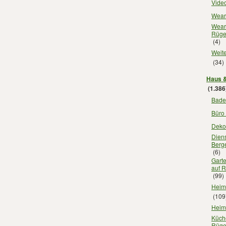
Vide
Wear
Wear
Rüg
(4)
Weite
(34)
Haus &
(1.386
Bade
Büro
Deko
Diens
Berg
(6)
Gart
auf 
(99)
Heimt
(109
Heim
Küch
Rüg