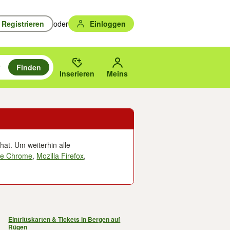
Registrieren
oder
Einloggen
Finden
en durchsuchen und mit Eingabetaste auswählen.
n um zu suchen, oder Vorschläge mit den Pfeiltasten nach oben/unten
des gewählten Orts oder PLZ.
Inserieren
Meins
hat. Um weiterhin alle
le Chrome
,
Mozilla Firefox
,
Eintrittskarten & Tickets in Bergen auf
Rügen