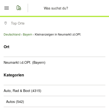
Start
Top Orte
Merkliste
Deutschland
Bayern
Kleinanzeigen in Neumarkt i.d.OPf.
Nachrichten
Ort
Anzeige aufgeben
Neumarkt i.d.OPf.
(Bayern)
Kategorien
Auto, Rad & Boot
(4315)
Autos
(542)