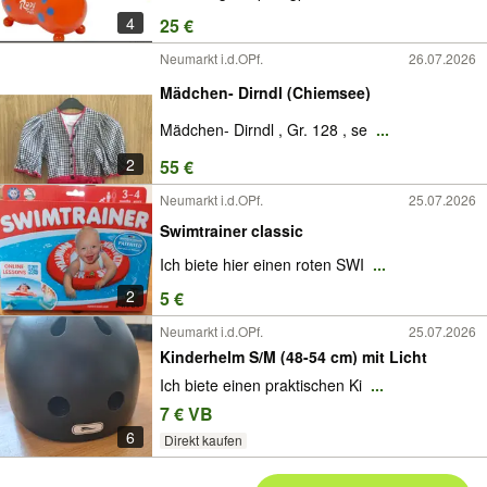
4
25 €
Neumarkt i.d.OPf.
26.07.2026
Mädchen- Dirndl (Chiemsee)
Mädchen- Dirndl , Gr. 128 , se
...
2
55 €
Neumarkt i.d.OPf.
25.07.2026
Swimtrainer classic
Ich biete hier einen roten SWI
...
2
5 €
Neumarkt i.d.OPf.
25.07.2026
Kinderhelm S/M (48-54 cm) mit Licht
Ich biete einen praktischen Ki
...
7 € VB
6
Direkt kaufen