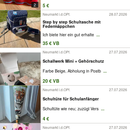
2
5 €
Neumarkt i.d.OPf.
28.07.2026
Step by step Schultasche mit
Federmäppchen
Ich biete hier ein gut erhalte
...
35 € VB
Neumarkt i.d.OPf.
27.07.2026
Schallwerk Mini + Gehörschutz
Farbe Beige, Abholung in Postb
...
20 € VB
Neumarkt i.d.OPf.
27.07.2026
Schultüte für Schulanfänger
Schultüte wie neu; zuzügl Vers
...
4 €
Neumarkt i.d.OPf.
27.07.2026