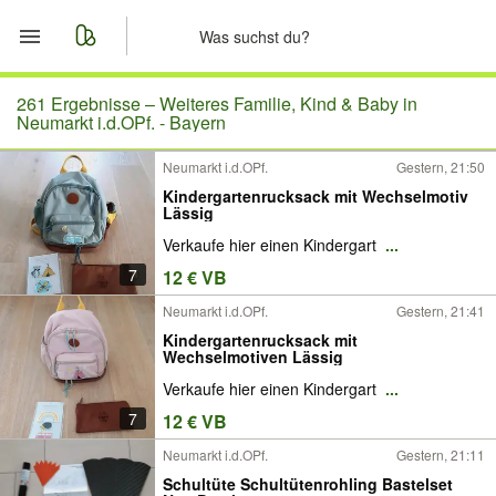
Start
261 Ergebnisse –
Weiteres Familie, Kind & Baby in
Neumarkt i.d.OPf. - Bayern
Merkliste
Neumarkt i.d.OPf.
Gestern, 21:50
Kindergartenrucksack mit Wechselmotiv
Nachrichten
Lässig
Verkaufe hier einen Kindergart
...
Anzeige aufgeben
7
12 € VB
Neumarkt i.d.OPf.
Gestern, 21:41
Kindergartenrucksack mit
Wechselmotiven Lässig
Verkaufe hier einen Kindergart
...
7
12 € VB
Neumarkt i.d.OPf.
Gestern, 21:11
Schultüte Schultütenrohling Bastelset