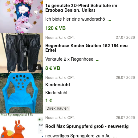
1x genutzte 3D-Pferd Schultüte im
Ergobag Design, Unikat
Ich biete hier eine wunderschö
...
120 € VB
Neumarkt i.d.OPf.
27.07.2026
Regenhose Kinder Größen 152 164 neu
Eritel
Verkaufe 2 x Regenhose
...
4
8 € VB
Neumarkt i.d.OPf.
26.07.2026
Kinderstuhl
Kinderstuhl
1 €
Direkt kaufen
Neumarkt i.d.OPf.
26.07.2026
Rodi Max Sprungpferd groß - neuwertig
neuwertiges Sprungpferd zum Au
...