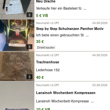
Neu Drache
Verkaufe hier ein Bastelset fü
...
3
5 € VB
Neumarkt i.d.OPf.
04.08.2026
Step by Step Schulranzen Panther Motiv
Ich biete einen gebrauchten St
...
35 €
3
Direkt kaufen
Neumarkt i.d.OPf.
04.08.2026
Trachtenhose
Lederhose 152
3
40 €
Neumarkt i.d.OPf.
03.08.2026
Lansinoh Wochenbett Kompressen
Lansinoh Wochenbett-Kompresse
...
10 € VB