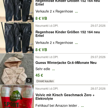
Regenhose Kinder Größen 152 164 neu
Eritel
Verkaufe 2 x Regenhose
...
4
8 € VB
Neumarkt i.d.OPf.
29.07.2026
Regenhose Kinder Größen 152 164 neu
Eritel
Verkaufe 2 x Regenhose
...
4
8 € VB
Neumarkt i.d.OPf.
29.07.2026
Guess Winterjacke Gr.6-9Monate Neu
Sehr edle
...
45 €
3
Direkt kaufen
Neumarkt i.d.OPf.
28.07.2026
Volvic mit Kirsch Geschmack Zero +
Elektrolyte
Fehlkauf bei Amazon leider .
...