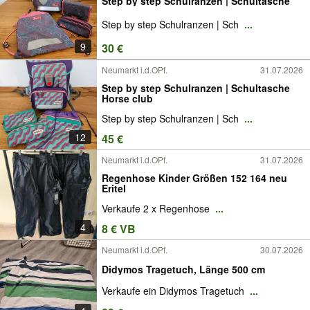
Step by step Schulranzen | Schultasche
Step by step Schulranzen | Sch
...
9
30 €
Neumarkt i.d.OPf.
31.07.2026
Step by step Schulranzen | Schultasche
Horse club
Step by step Schulranzen | Sch
...
12
45 €
Neumarkt i.d.OPf.
31.07.2026
Regenhose Kinder Größen 152 164 neu
Eritel
Verkaufe 2 x Regenhose
...
4
8 € VB
Neumarkt i.d.OPf.
30.07.2026
Didymos Tragetuch, Länge 500 cm
Verkaufe ein Didymos Tragetuch
...