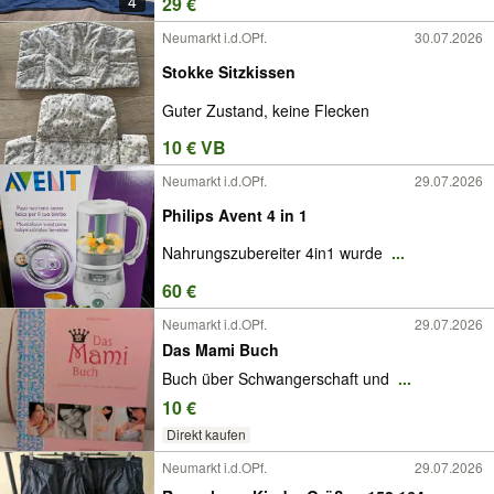
4
29 €
Neumarkt i.d.OPf.
30.07.2026
Stokke Sitzkissen
Guter Zustand, keine Flecken
10 € VB
Neumarkt i.d.OPf.
29.07.2026
Philips Avent 4 in 1
Nahrungszubereiter 4in1 wurde
...
60 €
Neumarkt i.d.OPf.
29.07.2026
Das Mami Buch
Buch über Schwangerschaft und
...
10 €
Direkt kaufen
Neumarkt i.d.OPf.
29.07.2026