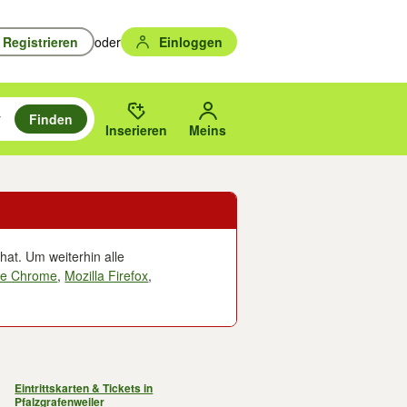
Registrieren
oder
Einloggen
Finden
en durchsuchen und mit Eingabetaste auswählen.
n um zu suchen, oder Vorschläge mit den Pfeiltasten nach oben/unten
des gewählten Orts oder PLZ.
Inserieren
Meins
hat. Um weiterhin alle
le Chrome
,
Mozilla Firefox
,
Eintrittskarten & Tickets in
Pfalzgrafenweiler