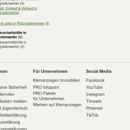
grafenweiler
(0)
ieb, Einkauf & Verkauf in
grafenweiler
re Jobs in Pfalzgrafenweiler
(2)
rschaftshilfe in
rafenweiler
(0)
arschaftshilfe in
grafenweiler
(0)
onen
Für Unternehmen
Social Media
Kleinanzeigen Immobilien
Facebook
eine Sicherheit
PRO Infopoint
YouTube
PRO Pakete
derrufen
Instagram
für Unternehmen
slücken melden
Threads
Werben auf Kleinanzeigen
d Jugendschutz
Pinterest
iheitserklärung
TikTok
zerklärung
zeinstellungen