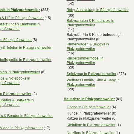
(52)
onik in Pfalzgrafenweiler
(223)
Baby-Ausstattung in Pfalzgrafenweiler
(60)
 & Hifi in Pfalzgrafenweiler
(15)
Babyschalen & Kindersitze in
tleistungen Elektronik in
Pfalzgrafenweiler
grafenweiler
(14)
Babysitter/-in & Kinderbetreuung in
Pfalzgrafenweiler
(0)
in Pfalzgrafenweiler
(8)
Kinderwagen & Buggys in
 & Telefon in Pfalzgrafenweiler
Pfalzgrafenweiler
(16)
Kinderzimmermöbel in
altsgeräte in Pfalzgrafenweiler
Pfalzgrafenweiler
(28)
len in Pfalzgrafenweiler
(8)
Spielzeug in Pfalzgrafenweiler
(278)
ops & Notebooks in
Weiteres Familie, Kind & Baby in
grafenweiler
Pfalzgrafenweiler
(20)
n Pfalzgrafenweiler
(2)
Haustiere in Pfalzgrafenweiler
(81)
ubehör & Software in
grafenweiler
Fische in Pfalzgrafenweiler
(4)
Hunde in Pfalzgrafenweiler
(0)
ts & Reader in Pfalzgrafenweiler
Katzen in Pfalzgrafenweiler
(0)
Kleintiere in Pfalzgrafenweiler
(1)
Video in Pfalzgrafenweiler
(17)
Nutztiere in Pfalzgrafenweiler
(1)