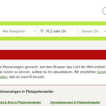
Alle Kategorien
Ganzer Ort
ken um zu suchen, oder Vorschläge mit den Pfeiltasten nach oben/unt
PLZ oder Ort eingeben. Eingabetaste drücke
Suche im Umkreis 
f Kleinanzeigen gemacht, seit dein Browser das Licht der Welt erblickt 
i nutzen zu können, solltest du ihn aktualisieren. Wir empfehlen
Goog
Safari
, falls du macOS benutzt.
leinanzeigen in Pfalzgrafenweiler
Rad & Boot in Pfalzgrafenweiler
Dienstleistungen in Pfalzgrafenweiler