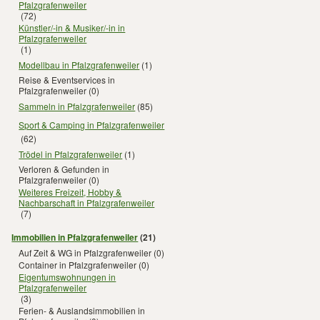
Pfalzgrafenweiler
(72)
Künstler/-in & Musiker/-in in
Pfalzgrafenweiler
(1)
Modellbau in Pfalzgrafenweiler
(1)
Reise & Eventservices in
Pfalzgrafenweiler
(0)
Sammeln in Pfalzgrafenweiler
(85)
Sport & Camping in Pfalzgrafenweiler
(62)
Trödel in Pfalzgrafenweiler
(1)
Verloren & Gefunden in
Pfalzgrafenweiler
(0)
Weiteres Freizeit, Hobby &
Nachbarschaft in Pfalzgrafenweiler
(7)
Immobilien in Pfalzgrafenweiler
(21)
Auf Zeit & WG in Pfalzgrafenweiler
(0)
Container in Pfalzgrafenweiler
(0)
Eigentumswohnungen in
Pfalzgrafenweiler
(3)
Ferien- & Auslandsimmobilien in