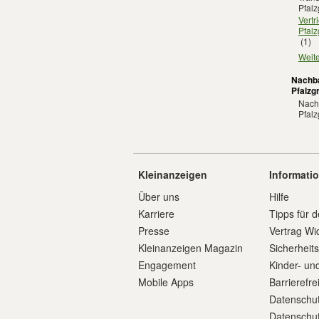
Pfalz
Vertr
Pfalz
(1)
Weite
Nachba
Pfalzg
Nachb
Pfalz
Kleinanzeigen
Informati
Über uns
Hilfe
Karriere
Tipps für d
Presse
Vertrag Wi
Kleinanzeigen Magazin
Sicherheit
Engagement
Kinder- un
Mobile Apps
Barrierefre
Datenschut
Datenschut