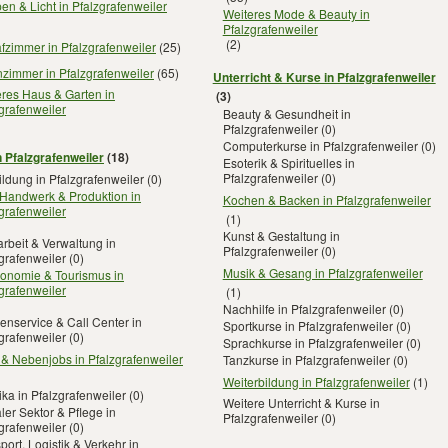
n & Licht in Pfalzgrafenweiler
Weiteres Mode & Beauty in
Pfalzgrafenweiler
(2)
fzimmer in Pfalzgrafenweiler
(25)
zimmer in Pfalzgrafenweiler
(65)
Unterricht & Kurse in Pfalzgrafenweiler
res Haus & Garten in
(3)
grafenweiler
Beauty & Gesundheit in
Pfalzgrafenweiler
(0)
Computerkurse in Pfalzgrafenweiler
(0)
n Pfalzgrafenweiler
(18)
Esoterik & Spirituelles in
Pfalzgrafenweiler
(0)
ldung in Pfalzgrafenweiler
(0)
 Handwerk & Produktion in
Kochen & Backen in Pfalzgrafenweiler
grafenweiler
(1)
Kunst & Gestaltung in
rbeit & Verwaltung in
Pfalzgrafenweiler
(0)
grafenweiler
(0)
Musik & Gesang in Pfalzgrafenweiler
ronomie & Tourismus in
grafenweiler
(1)
Nachhilfe in Pfalzgrafenweiler
(0)
nservice & Call Center in
Sportkurse in Pfalzgrafenweiler
(0)
grafenweiler
(0)
Sprachkurse in Pfalzgrafenweiler
(0)
 & Nebenjobs in Pfalzgrafenweiler
Tanzkurse in Pfalzgrafenweiler
(0)
Weiterbildung in Pfalzgrafenweiler
(1)
ika in Pfalzgrafenweiler
(0)
Weitere Unterricht & Kurse in
ler Sektor & Pflege in
Pfalzgrafenweiler
(0)
grafenweiler
(0)
port, Logistik & Verkehr in