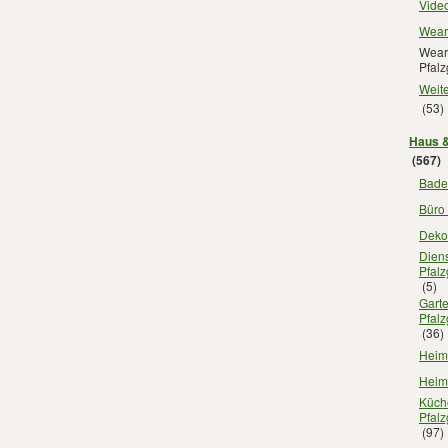
Video
Weara
Wear
Pfalz
Weite
(53)
Haus &
(567)
Bade
Büro 
Dekor
Diens
Pfalz
(5)
Gart
Pfalz
(36)
Heimt
Heim
Küch
Pfalz
(97)