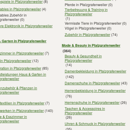
spiele in Pfalzgrafenweiler
(8)
Pferde in Pfalzgrafenweiler
(0)
bles in Pfalzgrafenweiler
(4)
Tierbetreuung & Training in
Pfalzgrafenweiler
ables Zubehör in
(1)
grafenweiler
(0)
Vermisste Tiere in Pfalzgrafenweiler
(0)
re Elektronik in Pfalzgrafenweiler
Vögel in Pfalzgrafenweiler
(0)
Zubehör in Pfalzgrafenweiler
(74)
 Garten in Pfalzgrafenweiler
Mode & Beauty in Pfalzgrafenweiler
(364)
zimmer in Pfalzgrafenweiler
(7)
Beauty & Gesundheit in
Pfalzgrafenweiler
in Pfalzgrafenweiler
(12)
(14)
ation in Pfalzgrafenweiler
(85)
Damenbekleidung in Pfalzgrafenweiler
tleistungen Haus & Garten in
(142)
grafenweiler
Damenschuhe in Pfalzgrafenweiler
(43)
enzubehör & Pflanzen in
Herrenbekleidung in Pfalzgrafenweiler
grafenweiler
(76)
Herrenschuhe in Pfalzgrafenweiler
(26)
extilien in Pfalzgrafenweiler
(7)
Taschen & Accessoires in
werken in Pfalzgrafenweiler
(140)
Pfalzgrafenweiler
e & Esszimmer in
(26)
grafenweiler
Uhren & Schmuck in Pfalzgrafenweiler
(35)