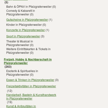
(5)
Bahn & ÖPNV in Pfalzgrafenweiler
(0)
Comedy & Kabarett in
Pfalzgrafenweiler
(0)
Gutscheine in Pfalzgrafenweiler
(1)
Kinder in Pfalzgrafenweiler
(0)
Konzerte in Pfalzgrafenweiler
(1)
Sport in Pfalzgrafenweiler
(3)
Theater & Musical in
Pfalzgrafenweiler
(0)
Weitere Eintrittskarten & Tickets in
Pfalzgrafenweiler
(0)
Freizeit, Hobby & Nachbarschaft in
Pfalzgrafenweiler
(263)
Esoterik & Spirituelles in
Pfalzgrafenweiler
(0)
Essen & Trinken in Pfalzgrafenweiler
(3)
Freizeitaktivitäten in Pfalzgrafenweiler
(12)
Handarbeit, Basteln & Kunsthandwerk
in Pfalzgrafenweiler
(19)
Kunst & Antiquitäten in