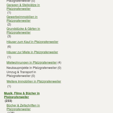
Pfalzgrafenweiler
(0)
Garagen & Stellplätze in
Pfalzgrafenweiler
(1)
Gewerbeimmobilien in
Pfalzgrafenweiler
(2)
Grundstücke & Gärten in
Pfalzgrafenweiler
(3)
Häuser zum Kauf in Pfalzgrafenweiler
(6)
Häuser zur Miete in Pfalzgrafenweiler
(1)
Mietwohnungen in Pfalzgrafenweiler
(4)
Neubauprojekte in Pfalzgrafenweiler
(0)
Umzug & Transport in
Pfalzgrafenweiler
(0)
Weitere Immobilien in Pfalzgrafenweiler
(1)
Musik, Filme & Bücher in
Pfalzgrafenweiler
(233)
Bücher & Zeitschriften in
Pfalzgrafenweiler
(128)