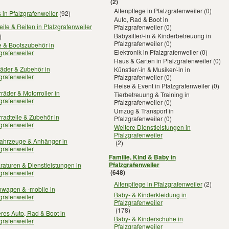
(2)
Altenpflege in Pfalzgrafenweiler
(0)
 in Pfalzgrafenweiler
(92)
Auto, Rad & Boot in
eile & Reifen in Pfalzgrafenweiler
Pfalzgrafenweiler
(0)
Babysitter/-in & Kinderbetreuung in
)
Pfalzgrafenweiler
(0)
e & Bootszubehör in
Elektronik in Pfalzgrafenweiler
(0)
grafenweiler
Haus & Garten in Pfalzgrafenweiler
(0)
äder & Zubehör in
Künstler/-in & Musiker/-in in
grafenweiler
Pfalzgrafenweiler
(0)
Reise & Event in Pfalzgrafenweiler
(0)
räder & Motorroller in
Tierbetreuung & Training in
grafenweiler
Pfalzgrafenweiler
(0)
Umzug & Transport in
radteile & Zubehör in
Pfalzgrafenweiler
(0)
grafenweiler
Weitere Dienstleistungen in
Pfalzgrafenweiler
fahrzeuge & Anhänger in
(2)
grafenweiler
Familie, Kind & Baby in
Pfalzgrafenweiler
aturen & Dienstleistungen in
(648)
grafenweiler
Altenpflege in Pfalzgrafenweiler
(2)
wagen & -mobile in
Baby- & Kinderkleidung in
grafenweiler
Pfalzgrafenweiler
(178)
res Auto, Rad & Boot in
Baby- & Kinderschuhe in
grafenweiler
Pfalzgrafenweiler