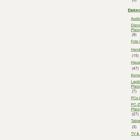
Elektr
Audio
Diens
Pfalz
(9)
Foto 
Handy
(15)
Haush
(47)
Konso
Lapt
Pfalz
(7)
PCs i
PC-Z
Pfalz
(27)
Table
(3)
TV & 