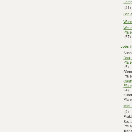
Lampe
(21)
Schla
Wohn
Weite
Pfalz
(67)
Jobs i
Ausbi
Bau,
Pfalz
(6)
Büroa
Pfalz
Gast
Pfalz
(4)
Kunde
Pfalz
Mini-
(5)
Prakt
Sozia
Pfalz
Trans