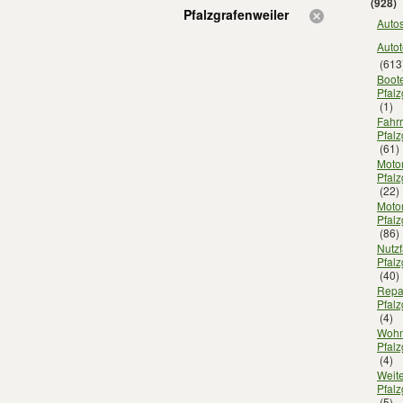
(928)
Pfalzgrafenweiler
Autos
Autot
(613
Boot
Pfalz
(1)
Fahrr
Pfalz
(61)
Motor
Pfalz
(22)
Motor
Pfalz
(86)
Nutz
Pfalz
(40)
Repar
Pfalz
(4)
Wohn
Pfalz
(4)
Weite
Pfalz
(5)