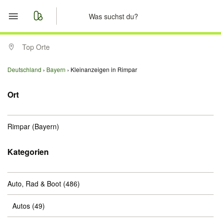
Start
Top Orte
Merkliste
Deutschland
Bayern
Kleinanzeigen in Rimpar
Nachrichten
Ort
Anzeige aufgeben
Rimpar
(Bayern)
Kategorien
Auto, Rad & Boot
(486)
Autos
(49)