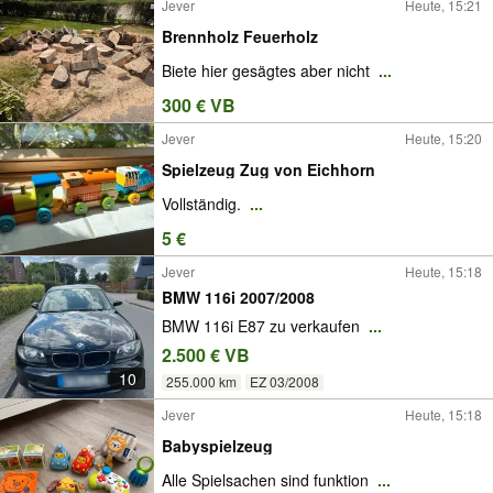
Jever
Heute, 15:21
Brennholz Feuerholz
Biete hier gesägtes aber nicht
...
300 € VB
Jever
Heute, 15:20
Spielzeug Zug von Eichhorn
Vollständig.
...
5 €
Jever
Heute, 15:18
BMW 116i 2007/2008
BMW 116i E87 zu verkaufen
...
2.500 € VB
10
255.000 km
EZ 03/2008
Jever
Heute, 15:18
Babyspielzeug
Alle Spielsachen sind funktion
...