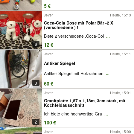
5 €
Jever
Heute, 15:13
Coca-Cola Dose mit Polar Bär -2 X
(verschiedene ) !
Biete 2 verschiedene ,Coca-Col
...
6
12 €
Jever
Heute, 15:11
Antiker Spiegel
Antiker Spiegel mit Holzrahmen
...
3
60 €
Jever
Heute, 15:01
Granitplatte 1,87 x 1,18m, 3cm stark, mit
Kochfeldausschnitt
Ich biete eine hochwertige Gra
...
2
100 €
Jever
Heute, 15:00