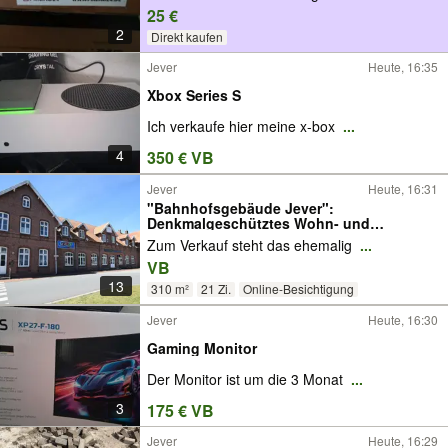
25 €
2
Direkt kaufen
Jever
Heute, 16:35
Xbox Series S
Ich verkaufe hier meine x-box
...
4
350 € VB
Jever
Heute, 16:31
"Bahnhofsgebäude Jever":
Denkmalgeschütztes Wohn- und
Geschäftshaus
Zum Verkauf steht das ehemalig
...
VB
13
310 m²
21 Zi.
Online-Besichtigung
Jever
Heute, 16:30
Gaming Monitor
Der Monitor ist um die 3 Monat
...
3
175 € VB
Jever
Heute, 16:29