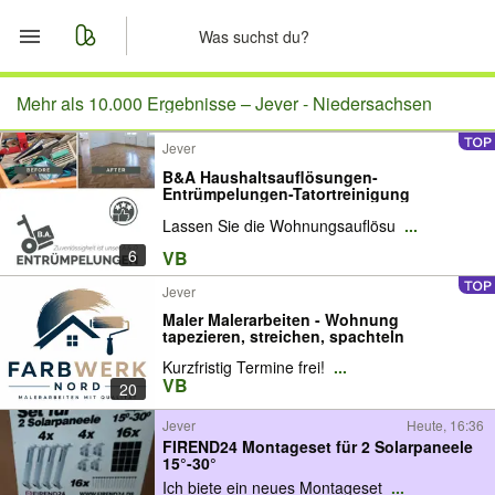
Start
Mehr als 10.000 Ergebnisse –
Jever - Niedersachsen
Jever
Merkliste
B&A Haushaltsauflösungen-
Entrümpelungen-Tatortreinigung
Nachrichten
Lassen Sie die Wohnungsauflösu
...
6
VB
Anzeige aufgeben
Jever
Maler Malerarbeiten - Wohnung
tapezieren, streichen, spachteln
Kurzfristig Termine frei!
...
VB
20
Jever
Heute, 16:36
FIREND24 Montageset für 2 Solarpaneele
15°-30°
Ich biete ein neues Montageset
...