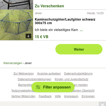
Zu Verschenken
Jever
Heute, 14:23
Kaminschutzgitter/Laufgitter schwarz
300x75 cm
Ich biete ein vielseitiges Kam
...
4
15 € VB
Weiter
Kleinanzeigen
Jever
Zur Webversion
Anzeige aufgeben
Datenschutzerklärung
Datenschutzeinstellungen
Kinder- und Jugendschutz
Barrierefreiheitserklärung
Sicherheitslücken melden
Filter anpassen
Nutzungsbedingungen
Beliebte Suchen
Anzeigen Übersicht
Vertrag Widerrufen
Feedback
Hilfe
Impressum
Einloggen