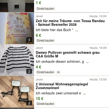
1 €
Direkt kaufen
Jever
Heute, 16:09
Zeit für meine Träume -von Tessa Randau
- Spiegel Bestseller 2026
Ich biete hier das Buch "
...
6 €
3
Direkt kaufen
Jever
Heute, 16:09
Damen Pullover gestreift schwarz grau
C&A Größe M
Ich verkaufe diesen schönen, g
...
4 €
2
Direkt kaufen
m
Jever
Heute, 15:59
2 Universal Wohnwagenspiegel
Zusatzspiegel
Ich verkaufe zwei universell e
...
15 €
2
Direkt kaufen