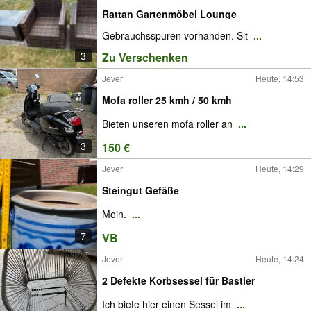
Rattan Gartenmöbel Lounge
Gebrauchsspuren vorhanden. Sit
...
3
Zu Verschenken
Jever
Heute, 14:53
Mofa roller 25 kmh / 50 kmh
Bieten unseren mofa roller an
...
3
150 €
Jever
Heute, 14:29
Steingut Gefäße
Moin.
...
7
VB
Jever
Heute, 14:24
2 Defekte Korbsessel für Bastler
Ich biete hier einen Sessel im
...