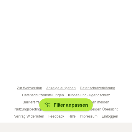
Zur Webversion
Anzeige aufgeben
Datenschutzerklärung
Datenschutzeinstellungen
Kinder- und Jugendschutz
Barrierefreiheitserklärung
Sicherheitslücken melden
Filter anpassen
Nutzungsbedingungen
Beliebte Suchen
Anzeigen Übersicht
Vertrag Widerrufen
Feedback
Hilfe
Impressum
Einloggen