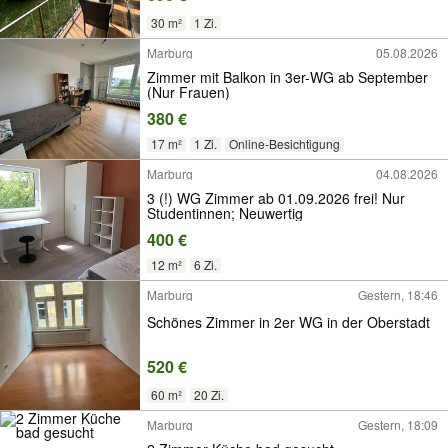
30 m²
1 Zi.
Marburg
05.08.2026
Zimmer mit Balkon in 3er-WG ab September
(Nur Frauen)
380 €
17 m²
1 Zi.
Online-Besichtigung
Marburg
04.08.2026
3 (!) WG Zimmer ab 01.09.2026 frei! Nur
Studentinnen; Neuwertig
400 €
12 m²
6 Zi.
Marburg
Gestern, 18:46
Schönes Zimmer in 2er WG in der Oberstadt
520 €
60 m²
20 Zi.
Marburg
Gestern, 18:09