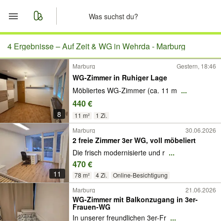
Start
4 Ergebnisse –
Auf Zeit & WG in Wehrda - Marburg
Marburg
Gestern, 18:46
Merkliste
WG-Zimmer in Ruhiger Lage
Möbliertes WG-Zimmer (ca. 11 m
...
Nachrichten
440 €
8
Anzeige aufgeben
11 m²
1 Zi.
Marburg
30.06.2026
2 freie Zimmer 3er WG, voll möbeliert
Die frisch modernisierte und r
...
470 €
11
78 m²
4 Zi.
Online-Besichtigung
Marburg
21.06.2026
WG-Zimmer mit Balkonzugang in 3er-
Frauen-WG
In unserer freundlichen 3er-Fr
...