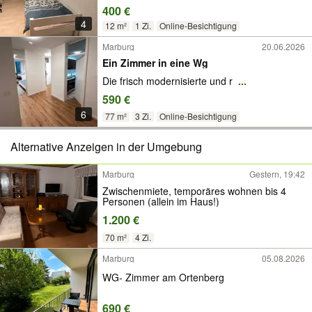
400 €
4
12 m²
1 Zi.
Online-Besichtigung
Marburg
20.06.2026
Ein Zimmer in eine Wg
Die frisch modernisierte und r
...
590 €
6
77 m²
3 Zi.
Online-Besichtigung
Alternative Anzeigen in der Umgebung
Marburg
Gestern, 19:42
Zwischenmiete, temporäres wohnen bis 4
Personen (allein im Haus!)
1.200 €
70 m²
4 Zi.
Marburg
05.08.2026
WG- Zimmer am Ortenberg
690 €