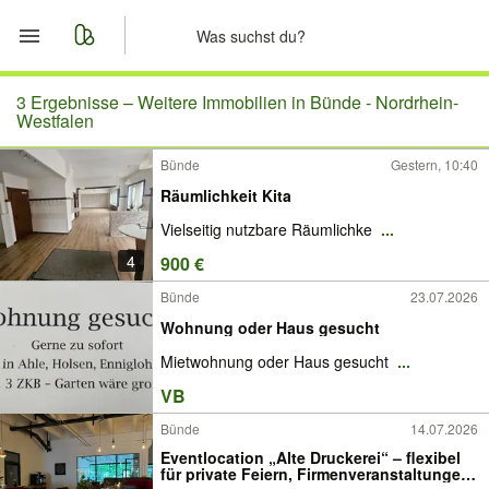
Start
3 Ergebnisse –
Weitere Immobilien in Bünde - Nordrhein-
Westfalen
Merkliste
Bünde
Gestern, 10:40
Räumlichkeit Kita
Nachrichten
Vielseitig nutzbare Räumlichke
...
Anzeige aufgeben
4
900 €
Bünde
23.07.2026
Wohnung oder Haus gesucht
Mietwohnung oder Haus gesucht
...
VB
Bünde
14.07.2026
Eventlocation „Alte Druckerei“ – flexibel
für private Feiern, Firmenveranstaltungen