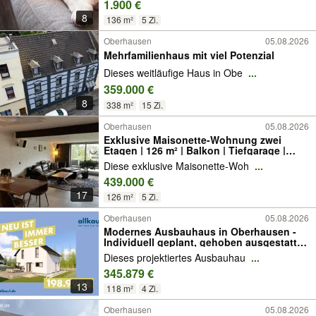
1.900 €
8
136 m²
5 Zi.
Oberhausen
05.08.2026
Mehrfamilienhaus mit viel Potenzial
Dieses weitläufige Haus in Obe
...
359.000 €
8
338 m²
15 Zi.
Oberhausen
05.08.2026
Exklusive Maisonette-Wohnung zwei
Etagen | 126 m² | Balkon | Tiefgarage |
Naturnah in Königshardt
Diese exklusive Maisonette-Woh
...
439.000 €
17
126 m²
5 Zi.
Oberhausen
05.08.2026
Modernes Ausbauhaus in Oberhausen -
Individuell geplant, gehoben ausgestattet
und nachhaltig beheizt
Dieses projektiertes Ausbauhau
...
345.879 €
13
118 m²
4 Zi.
Oberhausen
05.08.2026