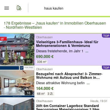
Start
178 Ergebnisse –
„haus kaufen“ in Immobilien Oberhausen
- Nordrhein-Westfalen
Merkliste
Oberhausen
Vielseitiges 3-Familienhaus- Ideal für
Mehrgenerationen & Vermietung
Nachrichten
Dieses freistehende, im Jahr 1
...
690.000 €
Anzeige aufgeben
20
336 m²
Oberhausen
Bezugsfrei nach Absprache! 3- Zimmer-
Wohnung mit Aufzug und Balkon in
ruhiger Lage
Diese attraktive Wohnung befin
...
164.000 €
16
68 m²
3 Zi.
Oberhausen
Heute, 19:31
20ft 6m Container Lagerbox Standard
Seecontainer Materialcontainer 2,59m