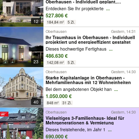
Oberhausen - Individuell geplant,
nachhaltig gebaut
Entdecken Sie Ihr projektierte
...
527.806 €
12
184,84 m²
5 Zi.
Oberhausen
Gestern, 14:31
Ihr Traumhaus in Oberhausen - Individuell
projektiert und energieeffizient gestaltet
Dieses hochwertige Fertighaus
...
486.630 €
23
142,08 m²
5 Zi.
Oberhausen
Gestern, 14:30
Starke Kapitalanlage in Oberhausen -
Mehrfamilienhaus mit 12 Wohneinheiten
Bei dem angebotenen Objekt han
...
1.050.000 €
40
848 m²
31 Zi.
Oberhausen
Gestern, 14:30
Vielseitiges 3-Familienhaus- Ideal für
Mehrgenerationen & Vermietung
Dieses freistehende, im Jahr 1
...
690.000 €