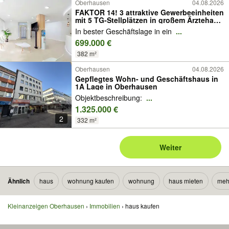
Oberhausen
04.08.2026
FAKTOR 14! 3 attraktive Gewerbeeinheiten
mit 5 TG-Stellplätzen in großem Ärztehaus
in Sterkrade
In bester Geschäftslage in ein
...
699.000 €
382 m²
Oberhausen
04.08.2026
Gepflegtes Wohn- und Geschäftshaus in
1A Lage in Oberhausen
Objektbeschreibung:
...
1.325.000 €
2
332 m²
Weiter
Ähnlich
haus
wohnung kaufen
wohnung
haus mieten
meh
Kleinanzeigen Oberhausen
Immobilien
haus kaufen