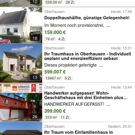
12
539,09 m²
28 Zi.
Oberhausen
Heute, 17:56
Doppelhaushälfte, günstige Gelegenheit!
Im Moment noch provisionsfrei,
...
159.000 €
18
74 m²
4 Zi.
Oberhausen
Heute, 15:31
Ihr Traumhaus in Oberhausen - Individuell
geplant und energieeffizient gebaut
Dieses projektiert gefertigte
...
599.007 €
13
19467 m²
5 Zi.
Oberhausen
Heute, 13:44
Handwerker aufgepasst! Wohn-
Geschäftshaus mit drei Einheiten plus
Lager und Garage. Top Grundstück!
HANDWERKER AUFGEPASST!
...
399.000 €
26
310 m²
11 Zi.
Oberhausen
Gestern, 20:31
Ihr Traum vom Einfamilienhaus in