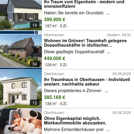
Ihr Traum vom Eigenheim - modern und
energieeffizient
Haben Sie bereits ein Grundstü
...
399.900 €
14
187 m²
5 Zi.
Oberhausen
Gestern, 08:30
Wohnen im Grünen! Traumhaft gelegene
Doppelhaushälfte in idyllischer
Naturkulisse
Diese gepflegte Doppelhaushälf
...
449.000 €
34
128 m²
5 Zi.
Oberhausen
05.08.2026
Ihr Traumhaus in Oberhausen - Individuell
geplant, nachhaltig gebaut
Dieses projektiertes 4-Zimmer-
...
385.169 €
12
136 m²
4 Zi.
Oberhausen
05.08.2026
Ohne Eigenkapital möglich.
Mietkaufimmobilie abzugeben.
Mehrere Einfamilienhäuser prei
...