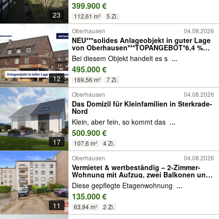
399.900 €
23
112,61 m²
5 Zi.
Oberhausen
04.08.2026
NEU***solides Anlageobjekt in guter Lage
von Oberhausen***TOPANGEBOT*6,4 %
Rendite
Bei diesem Objekt handelt es s
...
495.000 €
12
169,56 m²
7 Zi.
Oberhausen
04.08.2026
Das Domizil für Kleinfamilien in Sterkrade-
Nord
Klein, aber fein, so kommt das
...
500.900 €
17
107,6 m²
4 Zi.
Oberhausen
04.08.2026
Vermietet & wertbeständig – 2-Zimmer-
Wohnung mit Aufzug, zwei Balkonen und
Garage
Diese gepflegte Etagenwohnung
...
135.000 €
11
63,94 m²
2 Zi.