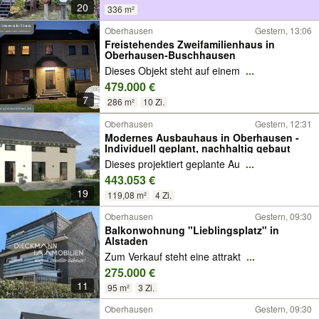
20
336 m²
Oberhausen
Gestern, 13:06
Freistehendes Zweifamilienhaus in
Oberhausen-Buschhausen
Dieses Objekt steht auf einem
...
479.000 €
7
286 m²
10 Zi.
Oberhausen
Gestern, 12:31
Modernes Ausbauhaus in Oberhausen -
Individuell geplant, nachhaltig gebaut
Dieses projektiert geplante Au
...
443.053 €
19
119,08 m²
4 Zi.
Oberhausen
Gestern, 09:30
Balkonwohnung "Lieblingsplatz" in
Alstaden
Zum Verkauf steht eine attrakt
...
275.000 €
11
95 m²
3 Zi.
Oberhausen
Gestern, 09:30