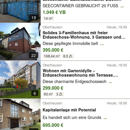
hoch Schiffscontainer Werkstatt
SEECONTAINER GEBRAUCHT 20 FUSS
...
Gartenhaus Lager Baustellencontainer
1.049 € VB
Garage Reifencontainer
19
14 m²
Oberhausen
Heute, 19:09
Solides 3-Familienhaus mit freier
Erdgeschoss-Wohnung, 3 Garagen und
Garten in Alstaden!
Diese gepflegte Immobilie befi
...
395.000 €
22
168,44 m²
8,5 Zi.
Oberhausen
Heute, 18:30
Wohnen mit Gartenidylle –
Erdgeschosswohnung mit Terrasse,
Garten und Garage
Diese charmante Erdgeschosswoh
...
299.000 €
6
93 m²
3 Zi.
Oberhausen
Heute, 18:06
Kapitalanlage mit Potential
Es handelt sich um eine Grunds
...
695.000 €