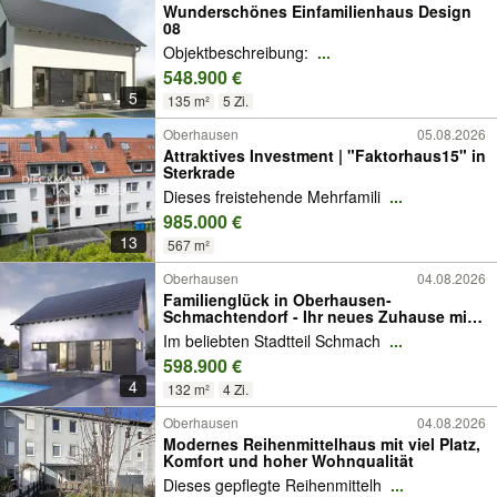
Wunderschönes Einfamilienhaus Design
08
Objektbeschreibung:
...
548.900 €
5
135 m²
5 Zi.
Oberhausen
05.08.2026
Attraktives Investment | "Faktorhaus15" in
Sterkrade
Dieses freistehende Mehrfamili
...
985.000 €
13
567 m²
Oberhausen
04.08.2026
Familienglück in Oberhausen-
Schmachtendorf - Ihr neues Zuhause mit
Freiraum
Im beliebten Stadtteil Schmach
...
598.900 €
4
132 m²
4 Zi.
Oberhausen
04.08.2026
Modernes Reihenmittelhaus mit viel Platz,
Komfort und hoher Wohnqualität
Dieses gepflegte Reihenmittelh
...