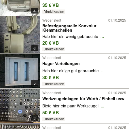
35 € VB
4
Direkt kaufen
Wegenstedt
01.10.2025
Befestigungsteile Konvolut
Klemmschellen
Hab hier ein wenig gebrauchte
...
20 € VB
6
Direkt kaufen
Wegenstedt
01.10.2025
Hager Verteilungen
Hab hier einige gut gebrauchte
...
30 € VB
5
Direkt kaufen
Wegenstedt
01.10.2025
Werkzeugeinlagen für Würth / Einhell usw.
Biete hier ein paar Werkzeugei
...
50 € VB
3
Direkt kaufen
Wegenstedt
01.10.2025