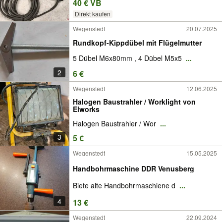
40 € VB
Direkt kaufen
Wegenstedt
20.07.2025
Rundkopf-Kippdübel mit Flügelmutter
5 Dübel M6x80mm , 4 Dübel M5x5
...
2
6 €
Wegenstedt
12.06.2025
Halogen Baustrahler / Worklight von
Elworks
Halogen Baustrahler / Wor
...
3
5 €
Wegenstedt
15.05.2025
Handbohrmaschine DDR Venusberg
Biete alte Handbohrmaschiene d
...
4
13 €
Wegenstedt
22.09.2024