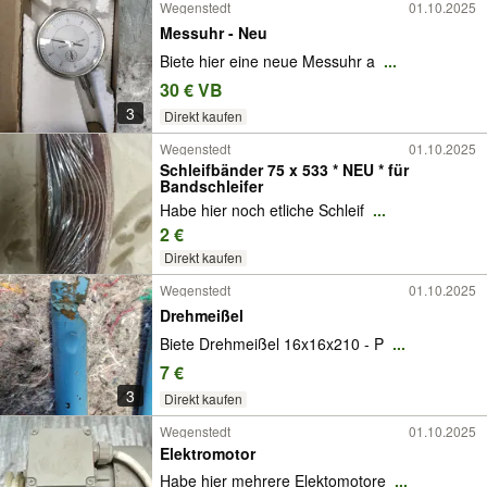
Wegenstedt
01.10.2025
Messuhr - Neu
Biete hier eine neue Messuhr a
...
30 € VB
3
Direkt kaufen
Wegenstedt
01.10.2025
Schleifbänder 75 x 533 * NEU * für
Bandschleifer
Habe hier noch etliche Schleif
...
2 €
Direkt kaufen
Wegenstedt
01.10.2025
Drehmeißel
Biete Drehmeißel 16x16x210 - P
...
7 €
3
Direkt kaufen
Wegenstedt
01.10.2025
Elektromotor
Habe hier mehrere Elektomotore
...