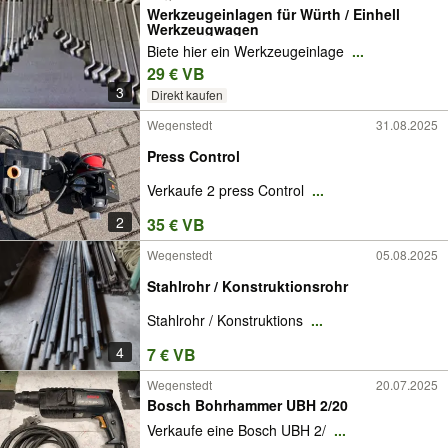
Werkzeugeinlagen für Würth / Einhell
Werkzeugwagen
Biete hier ein Werkzeugeinlage
...
29 € VB
3
Direkt kaufen
Wegenstedt
31.08.2025
Press Control
Verkaufe 2 press Control
...
2
35 € VB
Wegenstedt
05.08.2025
Stahlrohr / Konstruktionsrohr
Stahlrohr / Konstruktions
...
4
7 € VB
Wegenstedt
20.07.2025
Bosch Bohrhammer UBH 2/20
Verkaufe eine Bosch UBH 2/
...