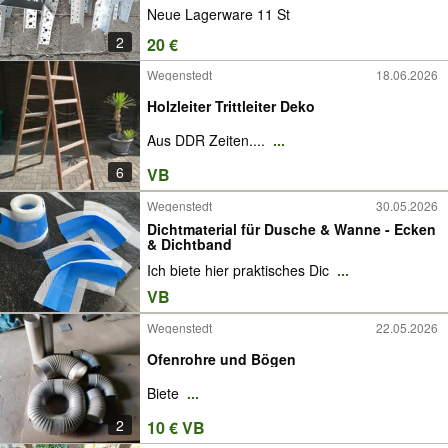
Neue Lagerware 11 St
2
20 €
Wegenstedt
18.06.2026
Holzleiter Trittleiter Deko
Aus DDR Zeiten....
...
6
VB
Wegenstedt
30.05.2026
Dichtmaterial für Dusche & Wanne - Ecken
& Dichtband
Ich biete hier praktisches Dic
...
VB
Wegenstedt
22.05.2026
Ofenrohre und Bögen
Biete
...
2
10 € VB