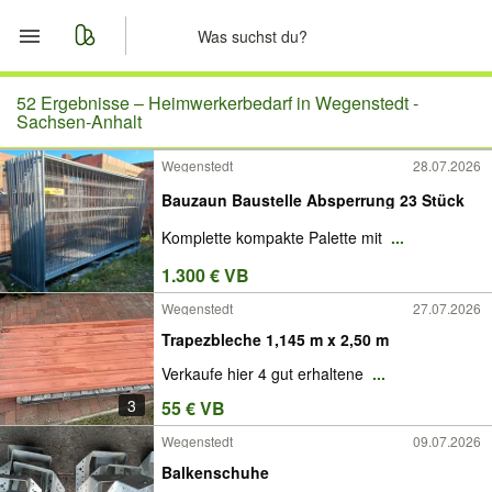
Start
52 Ergebnisse –
Heimwerkerbedarf in Wegenstedt -
Sachsen-Anhalt
Merkliste
Wegenstedt
28.07.2026
Bauzaun Baustelle Absperrung 23 Stück
Nachrichten
Komplette kompakte Palette mit
...
Anzeige aufgeben
1.300 € VB
Wegenstedt
27.07.2026
Trapezbleche 1,145 m x 2,50 m
Verkaufe hier 4 gut erhaltene
...
3
55 € VB
Wegenstedt
09.07.2026
Balkenschuhe