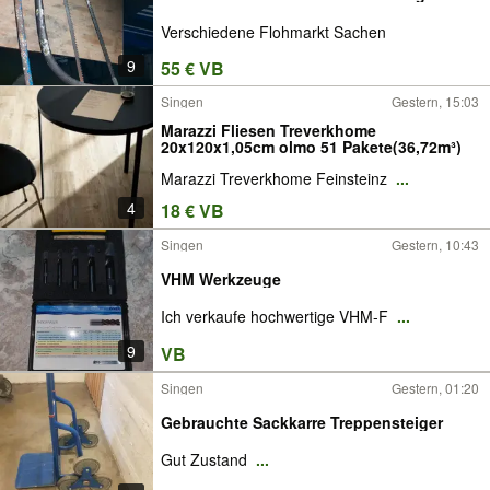
Verschiedene Flohmarkt Sachen
9
55 € VB
Singen
Gestern, 15:03
Marazzi Fliesen Treverkhome
20x120x1,05cm olmo 51 Pakete(36,72m³)
Marazzi Treverkhome Feinsteinz
...
4
18 € VB
Singen
Gestern, 10:43
VHM Werkzeuge
Ich verkaufe hochwertige VHM-F
...
9
VB
Singen
Gestern, 01:20
Gebrauchte Sackkarre Treppensteiger
Gut Zustand
...