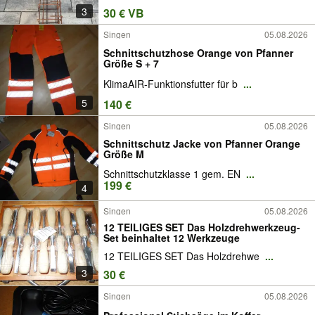
3
30 € VB
Singen
05.08.2026
Schnittschutzhose Orange von Pfanner
Größe S + 7
KlimaAIR-Funktionsfutter für b
...
5
140 €
Singen
05.08.2026
Schnittschutz Jacke von Pfanner Orange
Größe M
Schnittschutzklasse 1 gem. EN
...
199 €
4
Singen
05.08.2026
12 TEILIGES SET Das Holzdrehwerkzeug-
Set beinhaltet 12 Werkzeuge
12 TEILIGES SET Das Holzdrehwe
...
3
30 €
Singen
05.08.2026