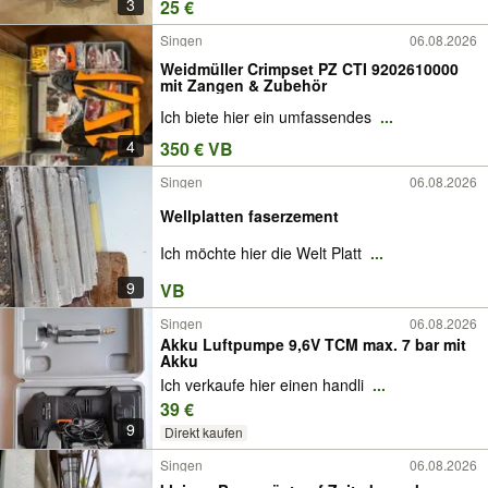
3
25 €
Singen
06.08.2026
Weidmüller Crimpset PZ CTI 9202610000
mit Zangen & Zubehör
Ich biete hier ein umfassendes
...
4
350 € VB
Singen
06.08.2026
Wellplatten faserzement
Ich möchte hier die Welt Platt
...
9
VB
Singen
06.08.2026
Akku Luftpumpe 9,6V TCM max. 7 bar mit
Akku
Ich verkaufe hier einen handli
...
39 €
9
Direkt kaufen
Singen
06.08.2026