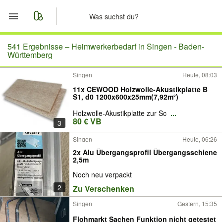
Start
541 Ergebnisse –
Heimwerkerbedarf in Singen - Baden-
Württemberg
Merkliste
Singen
Heute, 08:03
11x CEWOOD Holzwolle-Akustikplatte B
Nachrichten
S1, d0 1200x600x25mm(7,92m²)
Holzwolle-Akustikplatte zur Sc
...
Anzeige aufgeben
80 € VB
3
Singen
Heute, 06:26
2x Alu Übergangsprofil Übergangsschiene
2,5m
Noch neu verpackt
2
Zu Verschenken
Singen
Gestern, 15:35
Flohmarkt Sachen Funktion nicht getestet