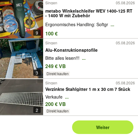
Singen
05.08.2026
metabo Winkelschleifer WEV 1400-125 RT
- 1400 W mit Zubehör
Ergonomisches Handling: Softgr
...
9
100 €
Singen
05.08.2026
Alu-Konstruktionsptofile
Bitte alles lesen!!!
...
249 € VB
3
Direkt kaufen
Singen
05.08.2026
Verzinkte Stahlgitter 1 m x 30 cm 7 Stück
Verkaufe
...
200 € VB
2
Direkt kaufen
Weiter