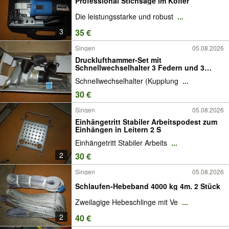
Professional Stichsäge im Koffer
Die leistungsstarke und robust
...
3
35 €
Singen
05.08.2026
Drucklufthammer-Set mit
Schnellwechselhalter 3 Federn und 3
Meiße
Schnellwechselhalter (Kupplung
...
30 €
Singen
05.08.2026
Einhängetritt Stabiler Arbeitspodest zum
Einhängen in Leitern 2 S
Einhängetritt Stabiler Arbeits
...
2
30 €
Singen
05.08.2026
Schlaufen-Hebeband 4000 kg 4m. 2 Stück
Zweilagige Hebeschlinge mit Ve
...
2
40 €