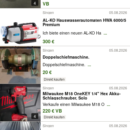
4
VB
Singen
05.08.2026
AL-KO Hauswasserautomaten HWA 6000/5
Premium
Ich biete einen neuen AL-KO Ha
...
300 €
Singen
05.08.2026
Doppelschiefmaschine.
Doppelschiefmaschine.
...
20 €
Direkt kaufen
Singen
05.08.2026
Milwaukee M18 OneKEY 1/4" Hex Akku-
Schlagschrauber, Solo
Verkaufe einen Milwaukee M18 O
...
220 € VB
4
Direkt kaufen
Singen
05.08.2026