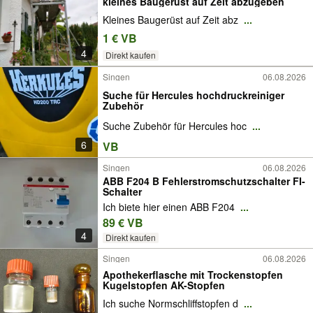
kleines Baugerüst auf Zeit abzugeben
Kleines Baugerüst auf Zeit abz
...
1 € VB
4
Direkt kaufen
Singen
06.08.2026
Suche für Hercules hochdruckreiniger
Zubehör
Suche Zubehör für Hercules hoc
...
6
VB
Singen
06.08.2026
ABB F204 B Fehlerstromschutzschalter FI-
Schalter
Ich biete hier einen ABB F204
...
89 € VB
4
Direkt kaufen
Singen
06.08.2026
Apothekerflasche mit Trockenstopfen
Kugelstopfen AK-Stopfen
Ich suche Normschliffstopfen d
...