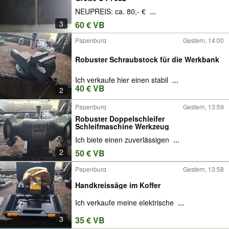
NEUPREIS: ca. 80,- €
...
3
60 € VB
Papenburg
Gestern, 14:00
Robuster Schraubstock für die Werkbank
Ich verkaufe hier einen stabil
...
40 € VB
2
Papenburg
Gestern, 13:59
Robuster Doppelschleifer
Schleifmaschine Werkzeug
Ich biete einen zuverlässigen
...
2
50 € VB
Papenburg
Gestern, 13:58
Handkreissäge im Koffer
Ich verkaufe meine elektrische
...
3
35 € VB