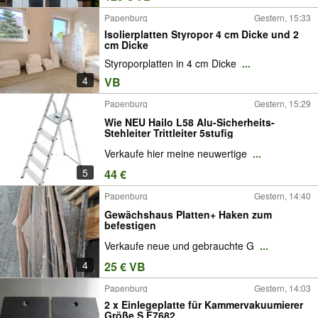
Papenburg
Gestern, 15:33
Isolierplatten Styropor 4 cm Dicke und 2
cm Dicke
Styroporplatten in 4 cm Dicke
...
4
VB
Papenburg
Gestern, 15:29
Wie NEU Hailo L58 Alu-Sicherheits-
Stehleiter Trittleiter 5stufig
Verkaufe hier meine neuwertige
...
5
44 €
Papenburg
Gestern, 14:40
Gewächshaus Platten+ Haken zum
befestigen
Verkaufe neue und gebrauchte G
...
4
25 € VB
Papenburg
Gestern, 14:03
2 x Einlegeplatte für Kammervakuumierer
Größe S F7682