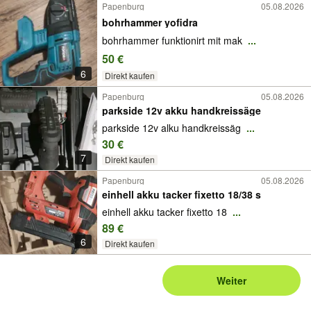
Papenburg
05.08.2026
bohrhammer yofidra
bohrhammer funktionirt mit mak
...
50 €
6
Direkt kaufen
Papenburg
05.08.2026
parkside 12v akku handkreissäge
parkside 12v alku handkreissäg
...
30 €
7
Direkt kaufen
Papenburg
05.08.2026
einhell akku tacker fixetto 18/38 s
einhell akku tacker fixetto 18
...
89 €
6
Direkt kaufen
Weiter