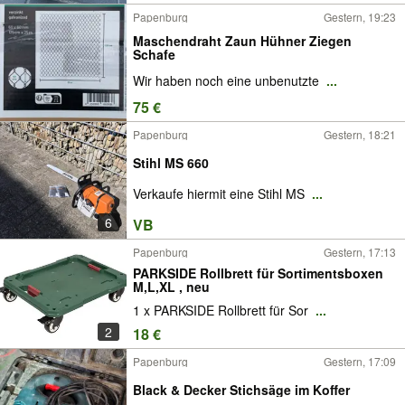
Papenburg
Gestern, 19:23
Maschendraht Zaun Hühner Ziegen
Schafe
Wir haben noch eine unbenutzte
...
75 €
Papenburg
Gestern, 18:21
Stihl MS 660
Verkaufe hiermit eine Stihl MS
...
6
VB
Papenburg
Gestern, 17:13
PARKSIDE Rollbrett für Sortimentsboxen
M,L,XL , neu
1 x PARKSIDE Rollbrett für Sor
...
2
18 €
Papenburg
Gestern, 17:09
Black & Decker Stichsäge im Koffer