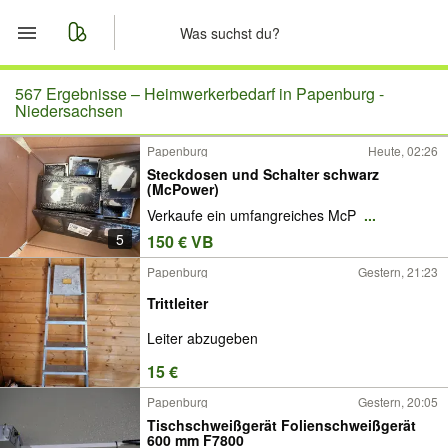
Start
567 Ergebnisse –
Heimwerkerbedarf in Papenburg -
Niedersachsen
Merkliste
Papenburg
Heute, 02:26
Steckdosen und Schalter schwarz
Nachrichten
(McPower)
Verkaufe ein umfangreiches McP
...
Anzeige aufgeben
5
150 € VB
Papenburg
Gestern, 21:23
Trittleiter
Leiter abzugeben
15 €
Papenburg
Gestern, 20:05
Tischschweißgerät Folienschweißgerät
600 mm F7800