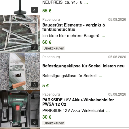
NEUPREIS: ca. 91,- €
...
4
55 €
Papenburg
05.08.2026
Baugerüst Elemente - verzinkt &
funktionstüchtig
Ich biete hier mehrere Baugerü
...
60 €
2
Direkt kaufen
Papenburg
05.08.2026
Befestigungsklipse für Sockel leisten neu
Befestigungsklipse für Sockell
...
3
5 €
Papenburg
05.08.2026
PARKSIDE 12V Akku-Winkelschleifer
PWSA 12 C2
PARKSIDE 12V Akku-Winkelschlei
...
30 €
6
Direkt kaufen