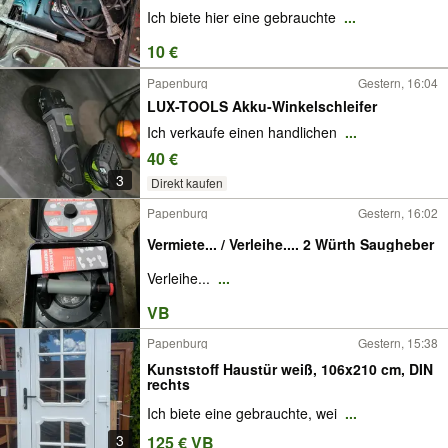
Ich biete hier eine gebrauchte
...
10 €
Papenburg
Gestern, 16:04
LUX-TOOLS Akku-Winkelschleifer
Ich verkaufe einen handlichen
...
40 €
3
Direkt kaufen
Papenburg
Gestern, 16:02
Vermiete... / Verleihe.... 2 Würth Saugheber
Verleihe...
...
VB
Papenburg
Gestern, 15:38
Kunststoff Haustür weiß, 106x210 cm, DIN
rechts
Ich biete eine gebrauchte, wei
...
3
125 € VB