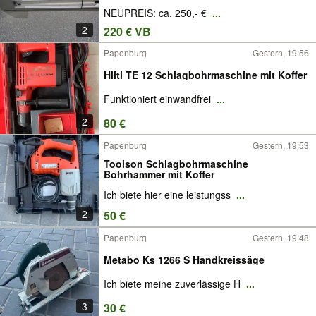
NEUPREIS: ca. 250,- €
...
2
220 € VB
Papenburg
Gestern, 19:56
Hilti TE 12 Schlagbohrmaschine mit Koffer
Funktioniert einwandfrei
...
2
80 €
Papenburg
Gestern, 19:53
Toolson Schlagbohrmaschine
Bohrhammer mit Koffer
Ich biete hier eine leistungss
...
2
50 €
Papenburg
Gestern, 19:48
Metabo Ks 1266 S Handkreissäge
Ich biete meine zuverlässige H
...
3
30 €