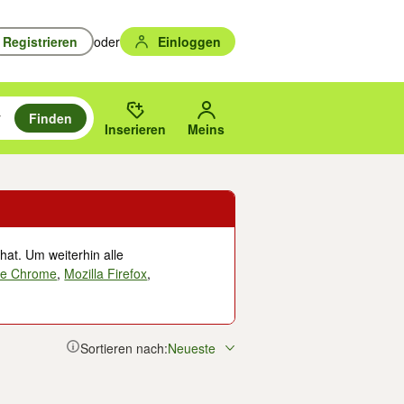
Registrieren
oder
Einloggen
Finden
en durchsuchen und mit Eingabetaste auswählen.
n um zu suchen, oder Vorschläge mit den Pfeiltasten nach oben/unten
des gewählten Orts oder PLZ.
Inserieren
Meins
hat. Um weiterhin alle
le Chrome
,
Mozilla Firefox
,
Sortieren nach:
Neueste