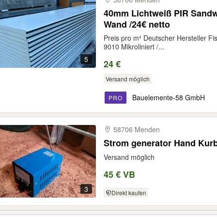
40mm Lichtweiß PIR Sandw
Wand /24€ netto
Preis pro m² Deutscher Hersteller F
9010 Mikroliniert /...
5
24 €
Versand möglich
Bauelemente-58 GmbH
PRO
58706 Menden
Strom generator Hand Kurb
Versand möglich
45 € VB
3
Direkt kaufen