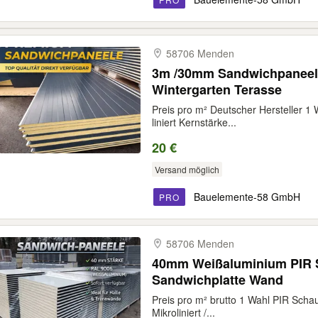
58706 Menden
3m /30mm Sandwichpaneel
Wintergarten Terasse
Preis pro m² Deutscher Hersteller 1 
liniert Kernstärke...
20 €
Versand möglich
Bauelemente-58 GmbH
PRO
58706 Menden
40mm Weißaluminium PIR 
Sandwichplatte Wand
Preis pro m² brutto 1 Wahl PIR Sch
Mikroliniert /...