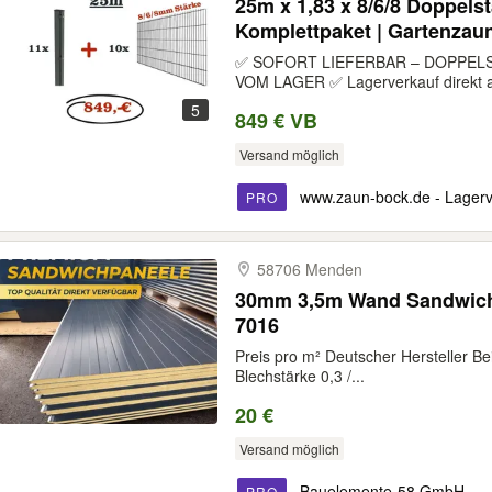
25m x 1,83 x 8/6/8 Doppels
Komplettpaket | Gartenzaun 
Stabgitter / Zaun
✅ SOFORT LIEFERBAR – DOPPEL
VOM LAGER ✅ Lagerverkauf direkt ab
5
849 € VB
Versand möglich
www.zaun-bock.de - Lager
PRO
58706 Menden
30mm 3,5m Wand Sandwichp
7016
Preis pro m² Deutscher Hersteller Beid
Blechstärke 0,3 /...
20 €
Versand möglich
Bauelemente-58 GmbH
PRO