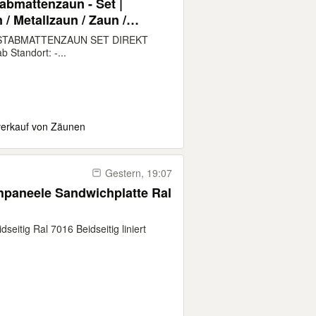
tabmattenzaun - Set |
/ Metallzaun / Zaun /
STABMATTENZAUN SET DIREKT
 Standort: -...
verkauf von Zäunen
Gestern, 19:07
aneele Sandwichplatte Ral
seitig Ral 7016 Beidseitig liniert