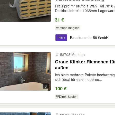
Preis pro m² brutto 1 Wahl Ral 7016
Deckbreitebreite 1065mm Lagerware
31 €
Versand möglich
Bauelemente-58 GmbH
PRO
58708 Menden
Graue Klinker Riemchen fü
außen
Ich biete mehrere Pakete hochwertig
sich ideal für eine moderne...
3
100 €
Direkt kaufen
58706 Menden