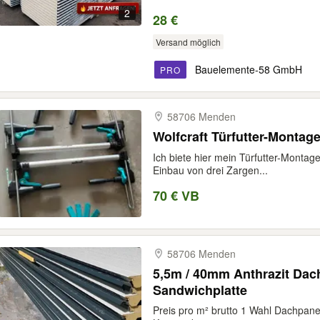
2
28 €
Versand möglich
Bauelemente-58 GmbH
PRO
58706 Menden
Wolfcraft Türfutter-Montage
Ich biete hier mein Türfutter-Montage
Einbau von drei Zargen...
70 € VB
58706 Menden
5,5m / 40mm Anthrazit Da
Sandwichplatte
Preis pro m² brutto 1 Wahl Dachpanee