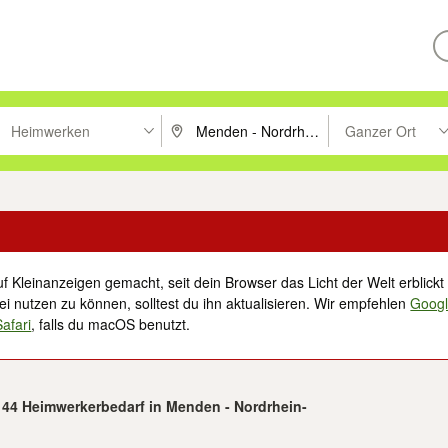
Heimwerken
Ganzer Ort
ken um zu suchen, oder Vorschläge mit den Pfeiltasten nach oben/unt
PLZ oder Ort eingeben. Eingabetaste drücke
Suche im Umkreis 
f Kleinanzeigen gemacht, seit dein Browser das Licht der Welt erblickt 
i nutzen zu können, solltest du ihn aktualisieren. Wir empfehlen
Goog
Safari
, falls du macOS benutzt.
.144 Heimwerkerbedarf in Menden - Nordrhein-