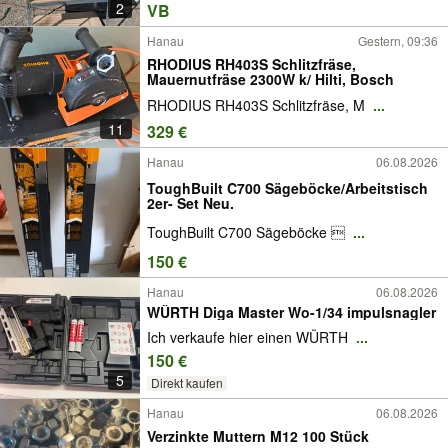
2
VB
Hanau
Gestern, 09:36
RHODIUS RH403S Schlitzfräse,
Mauernutfräse 2300W k/ Hilti, Bosch
RHODIUS RH403S Schlitzfräse, M
...
11
329 €
Hanau
06.08.2026
ToughBuilt C700 Sägeböcke/Arbeitstisch
2er- Set Neu.
ToughBuilt C700 Sägeböcke 
...
150 €
Hanau
06.08.2026
WÜRTH Diga Master Wo-1/34 impulsnagler
Ich verkaufe hier einen WÜRTH
...
150 €
5
Direkt kaufen
Hanau
06.08.2026
Verzinkte Muttern M12 100 Stück