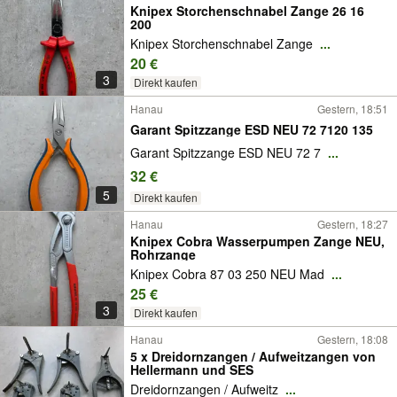
Knipex Storchenschnabel Zange 26 16
200
Knipex Storchenschnabel Zange
...
20 €
3
Direkt kaufen
Hanau
Gestern, 18:51
Garant Spitzzange ESD NEU 72 7120 135
Garant Spitzzange ESD NEU 72 7
...
32 €
5
Direkt kaufen
Hanau
Gestern, 18:27
Knipex Cobra Wasserpumpen Zange NEU,
Rohrzange
Knipex Cobra 87 03 250 NEU Mad
...
25 €
3
Direkt kaufen
Hanau
Gestern, 18:08
5 x Dreidornzangen / Aufweitzangen von
Hellermann und SES
Dreidornzangen / Aufweitz
...