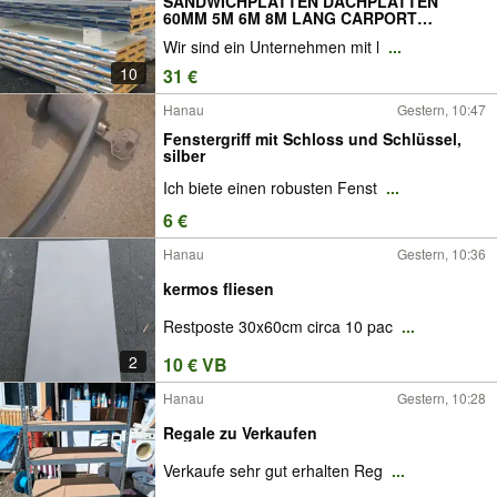
SANDWICHPLATTEN DACHPLATTEN
60MM 5M 6M 8M LANG CARPORT
SPECPANEL
Wir sind ein Unternehmen mit l
...
10
31 €
Hanau
Gestern, 10:47
Fenstergriff mit Schloss und Schlüssel,
silber
Ich biete einen robusten Fenst
...
6 €
Hanau
Gestern, 10:36
kermos fliesen
Restposte 30x60cm circa 10 pac
...
2
10 € VB
Hanau
Gestern, 10:28
Regale zu Verkaufen
Verkaufe sehr gut erhalten Reg
...