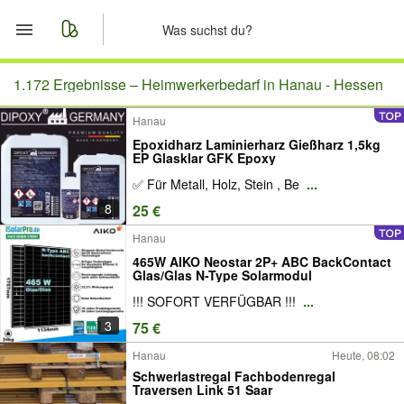
Start
1.172 Ergebnisse –
Heimwerkerbedarf in Hanau - Hessen
Hanau
Merkliste
Epoxidharz Laminierharz Gießharz 1,5kg
EP Glasklar GFK Epoxy
Nachrichten
✅ Für Metall, Holz, Stein , Be
...
8
25 €
Anzeige aufgeben
Hanau
465W AIKO Neostar 2P+ ABC BackContact
Glas/Glas N-Type Solarmodul
!!! SOFORT VERFÜGBAR !!!
...
3
75 €
Hanau
Heute, 08:02
Schwerlastregal Fachbodenregal
Traversen Link 51 Saar