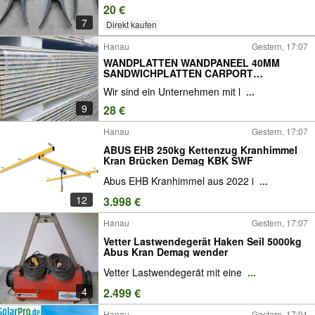
20 €
7
Direkt kaufen
Hanau
Gestern, 17:07
WANDPLATTEN WANDPANEEL 40MM
SANDWICHPLATTEN CARPORT
SPECPANEL
Wir sind ein Unternehmen mit l
...
9
28 €
Hanau
Gestern, 17:07
ABUS EHB 250kg Kettenzug Kranhimmel
Kran Brücken Demag KBK SWF
Abus EHB Kranhimmel aus 2022 i
...
12
3.998 €
Hanau
Gestern, 17:07
Vetter Lastwendegerät Haken Seil 5000kg
Abus Kran Demag wender
Vetter Lastwendegerät mit eine
...
4
2.499 €
Hanau
Gestern, 17:01