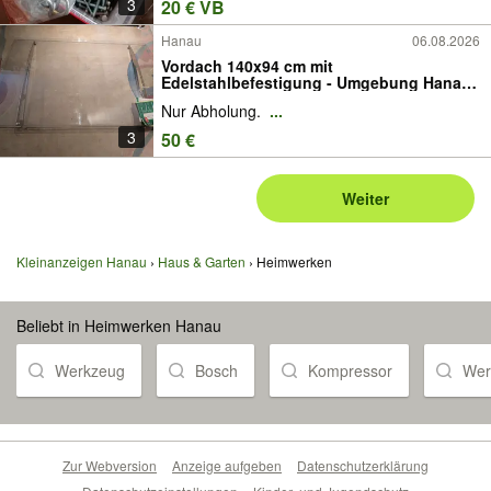
3
20 € VB
Hanau
06.08.2026
Vordach 140x94 cm mit
Edelstahlbefestigung - Umgebung Hanau
-
Nur Abholung.
...
3
50 €
Weiter
Kleinanzeigen Hanau
Haus & Garten
Heimwerken
Beliebt in Heimwerken Hanau
Werkzeug
Bosch
Kompressor
Wer
Zur Webversion
Anzeige aufgeben
Datenschutzerklärung