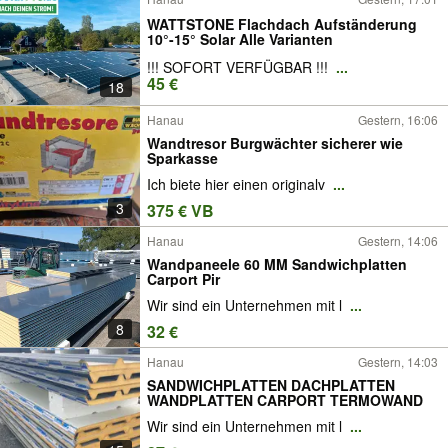
WATTSTONE Flachdach Aufständerung
10°-15° Solar Alle Varianten
!!! SOFORT VERFÜGBAR !!!
...
45 €
18
Hanau
Gestern, 16:06
Wandtresor Burgwächter sicherer wie
Sparkasse
Ich biete hier einen originalv
...
3
375 € VB
Hanau
Gestern, 14:06
Wandpaneele 60 MM Sandwichplatten
Carport Pir
Wir sind ein Unternehmen mit l
...
8
32 €
Hanau
Gestern, 14:03
SANDWICHPLATTEN DACHPLATTEN
WANDPLATTEN CARPORT TERMOWAND
Wir sind ein Unternehmen mit l
...