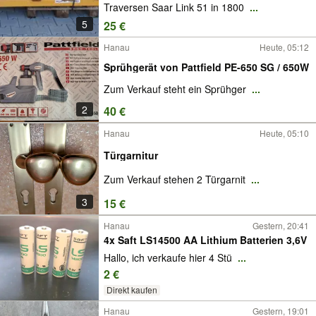
Traversen Saar Link 51 in 1800
...
5
25 €
Hanau
Heute, 05:12
Sprühgerät von Pattfield PE-650 SG / 650W
Zum Verkauf steht ein Sprühger
...
2
40 €
Hanau
Heute, 05:10
Türgarnitur
Zum Verkauf stehen 2 Türgarnit
...
3
15 €
Hanau
Gestern, 20:41
4x Saft LS14500 AA Lithium Batterien 3,6V
Hallo, ich verkaufe hier 4 Stü
...
2 €
Direkt kaufen
Hanau
Gestern, 19:01