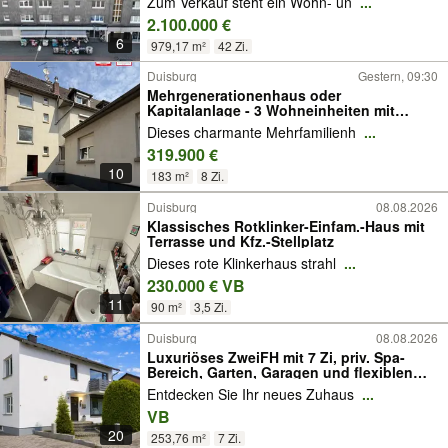
Zum Verkauf steht ein Wohn- un
...
2.100.000 €
6
979,17 m²
42 Zi.
Duisburg
Gestern, 09:30
Mehrgenerationenhaus oder
Kapitalanlage - 3 Wohneinheiten mit
Potenzial
Dieses charmante Mehrfamilienh
...
319.900 €
10
183 m²
8 Zi.
Duisburg
08.08.2026
Klassisches Rotklinker-Einfam.-Haus mit
Terrasse und Kfz.-Stellplatz
Dieses rote Klinkerhaus strahl
...
230.000 € VB
11
90 m²
3,5 Zi.
Duisburg
08.08.2026
Luxuriöses ZweiFH mit 7 Zi, priv. Spa-
Bereich, Garten, Garagen und flexiblen
Wohnkonzepten
Entdecken Sie Ihr neues Zuhaus
...
VB
20
253,76 m²
7 Zi.