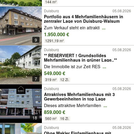
144 m²
Duisburg
05.08.2026
Portfolio aus 4 Mehrfamilienhäusern in
zentraler Lage von Duisburg-Walsum
Zum Verkauf steht ein attrakti
...
1.950.000 €
9
1291,19 m²
Duisburg
05.08.2026
** RESERVIERT ! Grundsolides
Mehrfamilienhaus in grüner Lage..**
Die Immobilie ist zur Zeit RES
...
549.000 €
7
319 m²
12 Zi.
Duisburg
05.08.2026
Attraktives Mehrfamilienhaus mit 3
Gewerbeeinheiten in top Lage
Dieses attraktive Mehrfamilien
...
859.000 €
18
560 m²
16 Zi.
Duisburg
05.08.2026
Ohne Makler Einfamilienhaus mit