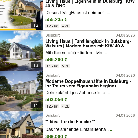
Living Haus | Eigenheim in Duisburg | KfW
40 & QNG
Dieses LivingHaus ist dein per
...
555.235 €
12
125 m²
4 Zi.
Duisburg
04.08.2026
Living Haus | Familienglück in Duisburg-
Walsum | Modern bauen mit KfW 40 &
QNG
Mit diesem projektierten Livin
...
586.200 €
13
145 m²
5 Zi.
Duisburg
04.08.2026
Moderne Doppelhaushälfte in Duisburg -
Ihr Traum vom Eigenheim beginnt
Dein zukünftiges Zuhause ist e
...
563.056 €
11
125 m²
4 Zi.
Duisburg
04.08.2026
** Ideal für die Familie **
Das freistehende Einfamilienha
...
389.000 €