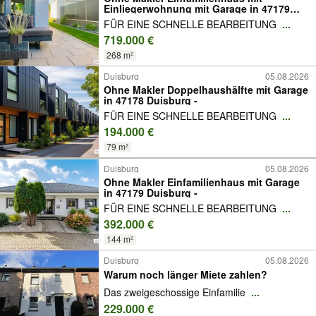
Einliegerwohnung mit Garage in 47179
Duisburg -
FÜR EINE SCHNELLE BEARBEITUNG
...
719.000 €
268 m²
Duisburg
05.08.2026
Ohne Makler Doppelhaushälfte mit Garage
in 47178 Duisburg -
FÜR EINE SCHNELLE BEARBEITUNG
...
194.000 €
79 m²
Duisburg
05.08.2026
Ohne Makler Einfamilienhaus mit Garage
in 47179 Duisburg -
FÜR EINE SCHNELLE BEARBEITUNG
...
392.000 €
144 m²
Duisburg
05.08.2026
Warum noch länger Miete zahlen?
Das zweigeschossige Einfamilie
...
229.000 €