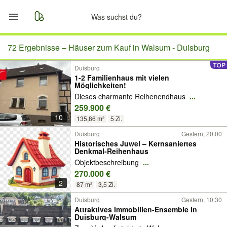
Start
72 Ergebnisse –
Häuser zum Kauf in Walsum - Duisburg
Duisburg
Merkliste
1-2 Familienhaus mit vielen
Möglichkeiten!
Nachrichten
Dieses charmante Reihenendhaus
...
259.900 €
10
Anzeige aufgeben
135,86 m²
5 Zi.
Duisburg
Gestern, 20:00
Historisches Juwel – Kernsaniertes
Denkmal-Reihenhaus
Objektbeschreibung
...
270.000 €
2
87 m²
3,5 Zi.
Duisburg
Gestern, 10:30
Attraktives Immobilien-Ensemble in
Duisburg-Walsum