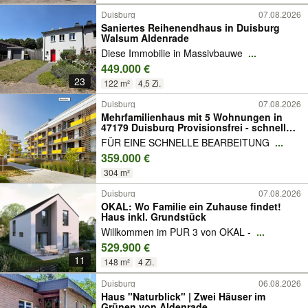
Duisburg
07.08.2026
Saniertes Reihenendhaus in Duisburg
Walsum Aldenrade
Diese Immobilie in Massivbauwe
...
449.000 €
23
122 m²
4,5 Zi.
Duisburg
07.08.2026
Mehrfamilienhaus mit 5 Wohnungen in
47179 Duisburg Provisionsfrei - schnell
sein!
FÜR EINE SCHNELLE BEARBEITUNG
...
359.000 €
304 m²
Duisburg
07.08.2026
OKAL: Wo Familie ein Zuhause findet!
Haus inkl. Grundstück
Willkommen im PUR 3 von OKAL -
...
529.900 €
11
148 m²
4 Zi.
Duisburg
06.08.2026
Haus "Naturblick" | Zwei Häuser im
Grünen von Aldenrade