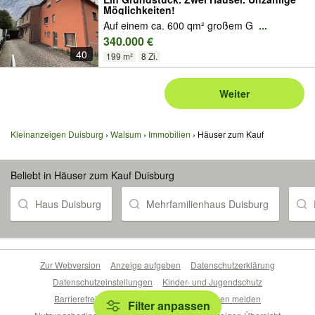
Möglichkeiten!
Auf einem ca. 600 qm² großem G
...
340.000 €
40
199 m²
8 Zi.
Weiter
Kleinanzeigen Duisburg
Walsum
Immobilien
Häuser zum Kauf
Beliebt in Häuser zum Kauf Duisburg
Haus Duisburg
Mehrfamilienhaus Duisburg
Zur Webversion
Anzeige aufgeben
Datenschutzerklärung
Datenschutzeinstellungen
Kinder- und Jugendschutz
Barrierefreiheitserklärung
Sicherheitslücken melden
Filter anpassen