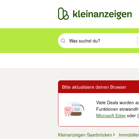
Suchbegriff eingeben. Eingabetaste drüc
Immobilien
Mode & Beauty
Auto, Rad & Boot
Haus & Garten
Jobs
Elek
Bitte aktualisiere deinen Browser
Viele Deals wurden au
Funktionen einwandfre
Microsoft Edge
oder
Kleinanzeigen Saarbrücken
Immobilie