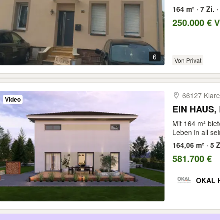
164 m² · 7 Zi.
250.000 € 
6
Von Privat
66127 Klare
Video
EIN HAUS,
Mit 164 m² biete
Leben in all se
164,06 m² · 5 Z
581.700 €
OKAL 