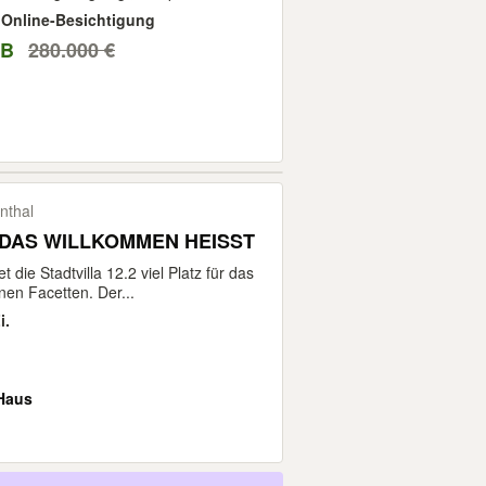
 · Online-Besichtigung
VB
280.000 €
nthal
 DAS WILLKOMMEN HEISST
t die Stadtvilla 12.2 viel Platz für das
inen Facetten. Der...
i.
Haus