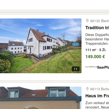
66132 Bisc
Tradition t
Diese Doppelha
besonderer Ha
Treppenstufen.
111 m² · 5 Zi.
149.000 €
SaarPf
11
66113 Burb
Haus im Fr
Zum verkauf ste
renoviert, Neue