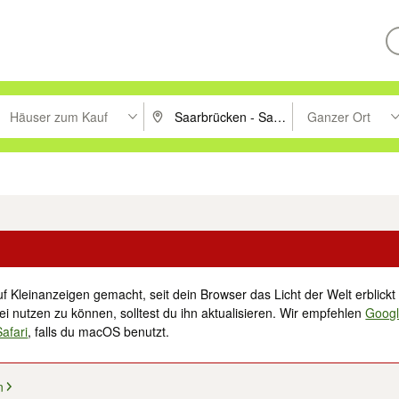
Häuser zum Kauf
Ganzer Ort
ken um zu suchen, oder Vorschläge mit den Pfeiltasten nach oben/unt
PLZ oder Ort eingeben. Eingabetaste drücke
Suche im Umkreis 
tronik
Familie, Kind & Baby
Haustiere
Freizeit, Hobby & Nachbarschaft
f Kleinanzeigen gemacht, seit dein Browser das Licht der Welt erblickt 
i nutzen zu können, solltest du ihn aktualisieren. Wir empfehlen
Goog
Safari
, falls du macOS benutzt.
n