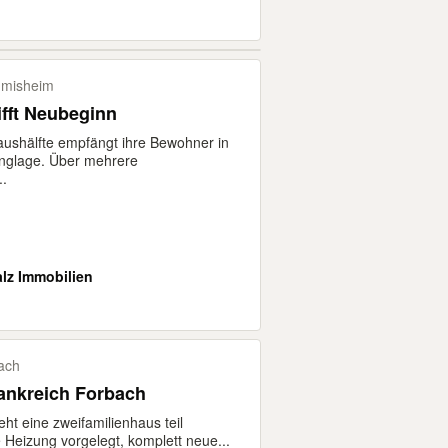
hmisheim
rifft Neubeginn
ushälfte empfängt ihre Bewohner in
nglage. Über mehrere
..
alz Immobilien
ach
ankreich Forbach
ht eine zweifamilienhaus teil
 Heizung vorgelegt, komplett neue...