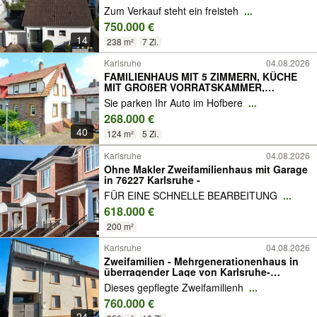
LAGE!
Zum Verkauf steht ein freisteh
...
750.000 €
14
238 m²
7 Zi.
Karlsruhe
04.08.2026
FAMILIENHAUS MIT 5 ZIMMERN, KÜCHE
MIT GROßER VORRATSKAMMER,
KLEINER GARTEN UND TERRASSE...
Sie parken Ihr Auto im Hofbere
...
268.000 €
40
124 m²
5 Zi.
Karlsruhe
04.08.2026
Ohne Makler Zweifamilienhaus mit Garage
in 76227 Karlsruhe -
FÜR EINE SCHNELLE BEARBEITUNG
...
618.000 €
200 m²
Karlsruhe
04.08.2026
Zweifamilien - Mehrgenerationenhaus in
überragender Lage von Karlsruhe-
Knielingen
Dieses gepflegte Zweifamilienh
...
760.000 €
24