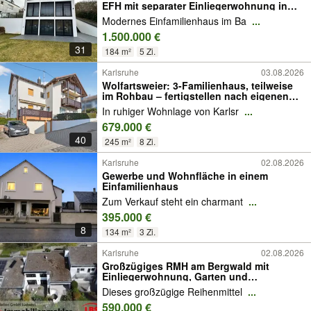
EFH mit separater Einliegerwohnung in
KA-Durlach
Modernes Einfamilienhaus im Ba
...
1.500.000 €
31
184 m²
5 Zi.
Karlsruhe
03.08.2026
Wolfartsweier: 3-Familienhaus, teilweise
im Rohbau – fertigstellen nach eigenen
Vorstellungen
In ruhiger Wohnlage von Karlsr
...
679.000 €
40
245 m²
8 Zi.
Karlsruhe
02.08.2026
Gewerbe und Wohnfläche in einem
Einfamilienhaus
Zum Verkauf steht ein charmant
...
395.000 €
8
134 m²
3 Zi.
Karlsruhe
02.08.2026
Großzügiges RMH am Bergwald mit
Einliegerwohnung, Garten und
Doppelgarage
Dieses großzügige Reihenmittel
...
590.000 €