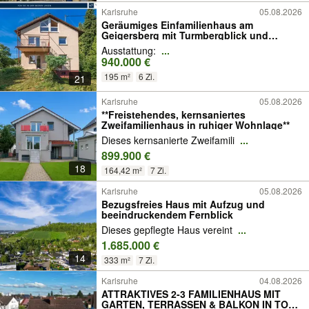
Karlsruhe
05.08.2026
Geräumiges Einfamilienhaus am
Geigersberg mit Turmbergblick und
Garten
Ausstattung:
...
940.000 €
195 m²
6 Zi.
21
Karlsruhe
05.08.2026
**Freistehendes, kernsaniertes
Zweifamilienhaus in ruhiger Wohnlage**
Dieses kernsanierte Zweifamili
...
899.900 €
18
164,42 m²
7 Zi.
Karlsruhe
05.08.2026
Bezugsfreies Haus mit Aufzug und
beeindruckendem Fernblick
Dieses gepflegte Haus vereint
...
1.685.000 €
14
333 m²
7 Zi.
Karlsruhe
04.08.2026
ATTRAKTIVES 2-3 FAMILIENHAUS MIT
GARTEN, TERRASSEN & BALKON IN TOP-