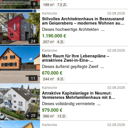
9
199 m²
7,5 Zi.
Karlsruhe
02.08.2026
Stilvolles Architektenhaus in Bestzustand
am Geigersberg – modernes Wohnen auf
höchstem Niveau
Dieses hochwertige Architekten
...
1.190.000 €
24
257 m²
6 Zi.
Karlsruhe
02.08.2026
Mehr Raum für Ihre Lebenspläne –
attraktives Zwei-in-Eins-
Immobilienangebot
Dieses äußerst gepflegte Zweif
...
670.000 €
11
244 m²
8 Zi.
Karlsruhe
02.08.2026
Attraktive Kapitalanlage in Neureut:
Vermietetes Mehrfamilienhaus mit 8
Einheiten und Garagen
Dieses vollständig vermietete
...
979.000 €
29
366 m²
13 Zi.
Karlsruhe
02.08.2026