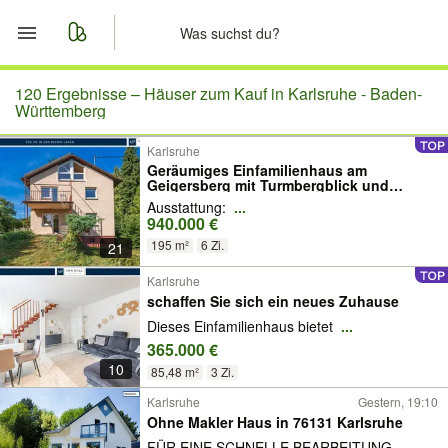
Start
120 Ergebnisse –
Häuser zum Kauf in Karlsruhe - Baden-
Württemberg
Merkliste
Karlsruhe
Geräumiges Einfamilienhaus am
Geigersberg mit Turmbergblick und
Nachrichten
Garten
Ausstattung:
...
940.000 €
Anzeige aufgeben
195 m²
6 Zi.
21
Karlsruhe
schaffen Sie sich ein neues Zuhause
Dieses Einfamilienhaus bietet
...
365.000 €
10
85,48 m²
3 Zi.
Karlsruhe
Gestern, 19:10
Ohne Makler Haus in 76131 Karlsruhe
FÜR EINE SCHNELLE BEARBEITUNG
...