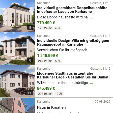
Karlsruhe
Gestern, 11:13
Individuell gestaltbare Doppelhaushälfte
in gefragter Lage von Karlsruhe
Diese Doppelhaushälfte wird na
...
779.499 €
9
123,24 m²
4 Zi.
Karlsruhe
Gestern, 11:13
Individuelle Design-Villa mit großzügigem
Raumangebot in Karlsruhe
Verwirklichen Sie Ihr maßgesch
...
1.246.999 €
8
247,21 m²
5 Zi.
Karlsruhe
Gestern, 11:12
Modernes Stadthaus in zentraler
Karlsruher Lage - Gestalten Sie Ihr Unikat!
Willkommen in Ihrem zukünftige
...
845.499 €
11
293,96 m²
10 Zi.
Karlsruhe
05.08.2026
Haus in Kroatien