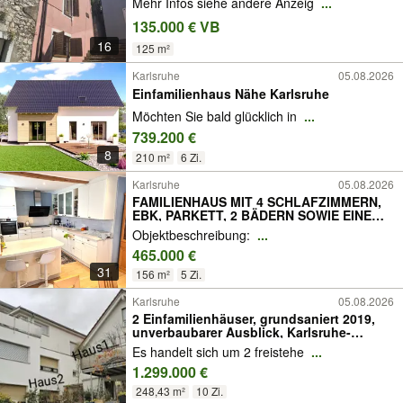
Mehr Infos siehe andere Anzeig
...
135.000 € VB
16
125 m²
Karlsruhe
05.08.2026
Einfamilienhaus Nähe Karlsruhe
Möchten Sie bald glücklich in
...
739.200 €
8
210 m²
6 Zi.
Karlsruhe
05.08.2026
FAMILIENHAUS MIT 4 SCHLAFZIMMERN,
EBK, PARKETT, 2 BÄDERN SOWIE EINEM
MINIGARTEN
Objektbeschreibung:
...
465.000 €
31
156 m²
5 Zi.
Karlsruhe
05.08.2026
2 Einfamilienhäuser, grundsaniert 2019,
unverbaubarer Ausblick, Karlsruhe-
Knielingen - Privatverkauf
Es handelt sich um 2 freistehe
...
1.299.000 €
248,43 m²
10 Zi.