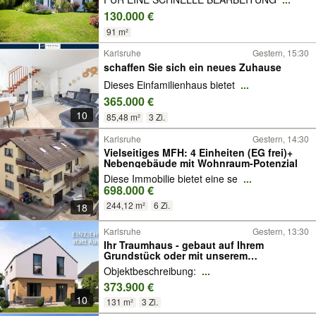
130.000 €
91 m²
Karlsruhe
Gestern, 15:30
schaffen Sie sich ein neues Zuhause
Dieses Einfamilienhaus bietet
...
365.000 €
10
85,48 m²
3 Zi.
Karlsruhe
Gestern, 14:30
Vielseitiges MFH: 4 Einheiten (EG frei)+
Nebengebäude mit Wohnraum-Potenzial
Diese Immobilie bietet eine se
...
698.000 €
244,12 m²
6 Zi.
18
Karlsruhe
Gestern, 13:30
Ihr Traumhaus - gebaut auf Ihrem
Grundstück oder mit unserem
Grundstücksservice
Objektbeschreibung:
...
373.900 €
10
131 m²
3 Zi.