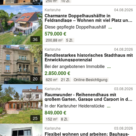
250 m²
10 Zi.
Karlsruhe
04.08.2026
Charmante Doppelhaushälfte in
Feldrandlage – Wohnen mit viel Platz und
Naturanschluss im Thomashof
Diese gepflegte Doppelhaushälf
...
579.000 €
36
200,88 m²
5 Zi.
Karlsruhe
04.08.2026
Renditestarkes historisches Stadthaus mit
Entwicklungspotenzial
Bei der angebotenen Immobilie
...
2.850.000 €
20
620 m²
21 Zi.
Online-Besichtigung
Karlsruhe
03.08.2026
Raumwunder - Reihenendhaus mit
großem Garten, Garage und Carport in der
Heidenstückersiedlung!
In der Karlsruher Heidenstücke
...
849.000 €
25
152 m²
8 Zi.
Karlsruhe
03.08.2026
Flexibel wohnen und arbeiten: Bauhaus-