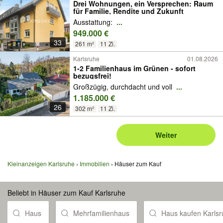
Drei Wohnungen, ein Versprechen: Raum
für Familie, Rendite und Zukunft
Ausstattung:
...
949.000 €
33
261 m²
11 Zi.
Karlsruhe
01.08.2026
1-2 Familienhaus im Grünen - sofort
bezugsfrei!
Großzügig, durchdacht und voll
...
1.185.000 €
26
302 m²
11 Zi.
Weiter
Kleinanzeigen Karlsruhe
Immobilien
Häuser zum Kauf
Beliebt in Häuser zum Kauf Karlsruhe
Haus
Mehrfamilienhaus
Haus kaufen Karls