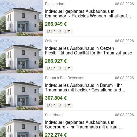
Emmendorf
06.08.2026
Individuell geplantes Ausbauhaus in
Emmendorf - Flexibles Wohnen mit allkauf
Qualität und Service
266.949 €
124,9 m²
4 Zi.
Oetzen
06.08.2026
Individuelles Ausbauhaus in Oetzen -
Flexibilität und Qualität für Ihr Traumzuhause
266.927 €
124,9 m²
4 Zi.
Barum b Bad Bevensen
06.08.2026
Individuelles Ausbauhaus in Barum - Ihr
Traumhaus mit flexibler Gestaltung und
allkauf-Servicegarantie
307.804 €
124,9 m²
4 Zi.
Suderburg
06.08.2026
Individuell geplantes Ausbauhaus in
Suderburg - Ihr Traumhaus mit allkauf
Dienstleistungspaketen
272.274 €