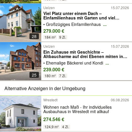
Uelzen
15.07.2026
Viel Platz unter einem Dach –
Einfamilienhaus mit Garten und viel
Potenzial
• Großzügiges Einfamilienhaus
...
279.000 €
28
184 m²
9 Zi.
Uelzen
15.07.2026
Ein Zuhause mit Geschichte –
Altbaucharme auf drei Ebenen mitten in
Uelzen
• Ehemalige Bäckerei und Kondi
...
239.000 €
25
180 m²
7 Zi.
Alternative Anzeigen in der Umgebung
Wrestedt
06.08.2026
Wohnen nach Maß - Ihr individuelles
Ausbauhaus in Wrestedt mit allkauf
274.546 €
124,9 m²
4 Zi.