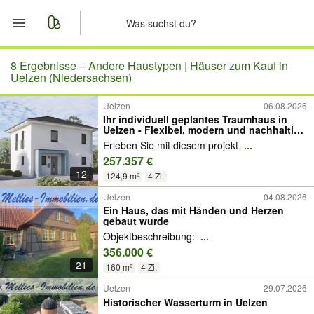
Start
8 Ergebnisse –
Andere Haustypen | Häuser zum Kauf in
Uelzen (Niedersachsen)
Merkliste
Uelzen
06.08.2026
Ihr individuell geplantes Traumhaus in
Uelzen - Flexibel, modern und nachhaltig
Nachrichten
mit allkauf
Erleben Sie mit diesem projekt
...
257.357 €
Anzeige aufgeben
12
124,9 m²
4 Zi.
Uelzen
04.08.2026
Ein Haus, das mit Händen und Herzen
gebaut wurde
Objektbeschreibung:
...
356.000 €
21
160 m²
4 Zi.
Uelzen
29.07.2026
Historischer Wasserturm in Uelzen