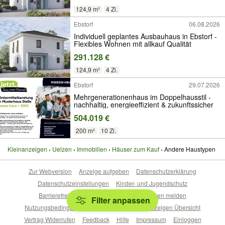
124,9 m²
4 Zi.
Ebstorf
06.08.2026
Individuell geplantes Ausbauhaus in Ebstorf -
Flexibles Wohnen mit allkauf Qualität
291.128 €
124,9 m²
4 Zi.
Ebstorf
29.07.2026
Mehrgenerationenhaus im Doppelhausstil -
nachhaltig, energieeffizient & zukunftssicher
504.019 €
200 m²
10 Zi.
Kleinanzeigen
Uelzen
Immobilien
Häuser zum Kauf
Andere Haustypen
Zur Webversion
Anzeige aufgeben
Datenschutzerklärung
Datenschutzeinstellungen
Kinder- und Jugendschutz
Barrierefreiheitserklärung
Sicherheitslücken melden
Filter anpassen
Nutzungsbedingungen
Beliebte Suchen
Anzeigen Übersicht
Vertrag Widerrufen
Feedback
Hilfe
Impressum
Einloggen