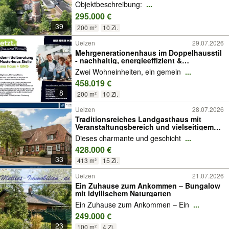
Objektbeschreibung:
...
295.000 €
39
200 m²
10 Zi.
Uelzen
29.07.2026
Mehrgenerationenhaus im Doppelhausstil
- nachhaltig, energieeffizient &
zukunftssicher
Zwei Wohneinheiten, ein gemein
...
458.019 €
8
200 m²
10 Zi.
Uelzen
28.07.2026
Traditionsreiches Landgasthaus mit
Veranstaltungsbereich und vielseitigem
Nutzungspotenzial
Dieses charmante und geschicht
...
428.000 €
33
413 m²
15 Zi.
Uelzen
21.07.2026
Ein Zuhause zum Ankommen – Bungalow
mit idyllischem Naturgarten
Ein Zuhause zum Ankommen – Ein
...
249.000 €
23
100 m²
4 Zi.