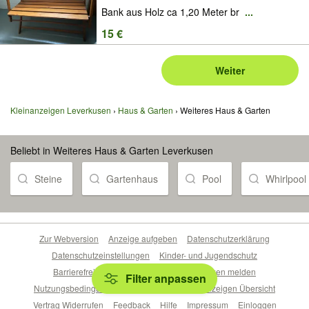
Bank aus Holz ca 1,20 Meter br
...
15 €
Weiter
Kleinanzeigen Leverkusen
Haus & Garten
Weiteres Haus & Garten
Beliebt in Weiteres Haus & Garten Leverkusen
Steine
Gartenhaus
Pool
Whirlpool
Zur Webversion
Anzeige aufgeben
Datenschutzerklärung
Datenschutzeinstellungen
Kinder- und Jugendschutz
Barrierefreiheitserklärung
Sicherheitslücken melden
Filter anpassen
Nutzungsbedingungen
Beliebte Suchen
Anzeigen Übersicht
Vertrag Widerrufen
Feedback
Hilfe
Impressum
Einloggen