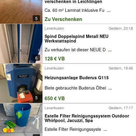
verschenken in Leichlingen
Ca. 60 m² Laminat inklusive Fu
...
5
Zu Verschenken
Leverkusen
Gestern, 20:18
Spind Doppelspind Metall NEU
Werkstattspind
Zu verkaufen ist dieser NEUE D
...
6
128 € VB
Leverkusen
Gestern, 19:46
Heizungsanlage Buderus G115
Biete gebrauchte Buderus Ölhei
...
5
650 € VB
Leverkusen
Gestern, 17:17
Estelle Filter Reinigungssystem Outdoor
Whirlpool, Jacuzzi, Spa
Estelle Filter Reinigungssyste
...