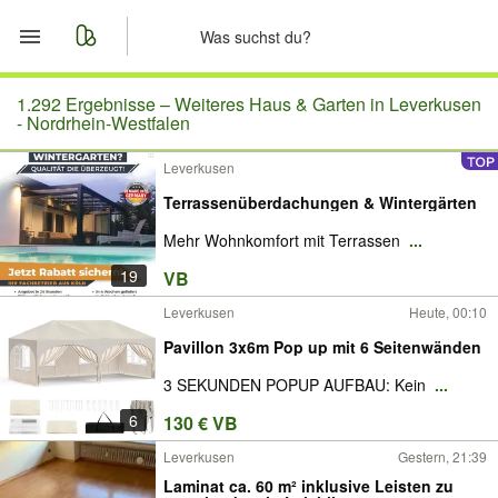
Start
1.292 Ergebnisse –
Weiteres Haus & Garten in Leverkusen
- Nordrhein-Westfalen
Merkliste
Leverkusen
Terrassenüberdachungen & Wintergärten
Nachrichten
Mehr Wohnkomfort mit Terrassen
...
Anzeige aufgeben
19
VB
Leverkusen
Heute, 00:10
Pavillon 3x6m Pop up mit 6 Seitenwänden
3 SEKUNDEN POPUP AUFBAU: Kein
...
6
130 € VB
Leverkusen
Gestern, 21:39
Laminat ca. 60 m² inklusive Leisten zu