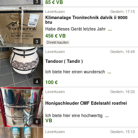
3
85 € VB
Leverkusen
Gestern, 17:15
Klimanalage Tronitechnik dalvik ii 9000
btu
Habe dieses Gerät letztes Jahr
...
456 € VB
3
Direkt kaufen
Leverkusen
Gestern, 16:49
Tandoor ( Tandir )
Ich biete hier einen wundersch
...
4
100 €
Leverkusen
Gestern, 16:32
Honigschleuder CMF Edelstahl rostfrei
Ich biete hier eine hochwertig
...
VB
6
Leverkusen
Gestern, 15:13