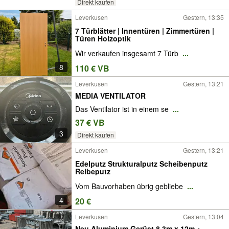
Direkt kaufen
Leverkusen
Gestern, 13:35
7 Türblätter | Innentüren | Zimmertüren |
Türen Holzoptik
Wir verkaufen insgesamt 7 Türb
...
8
110 € VB
Leverkusen
Gestern, 13:21
MEDIA VENTILATOR
Das Ventilator ist in einem se
...
37 € VB
3
Direkt kaufen
Leverkusen
Gestern, 13:21
Edelputz Strukturalputz Scheibenputz
Reibeputz
Vom Bauvorhaben übrig gebliebe
...
4
20 €
Leverkusen
Gestern, 13:04
Neu Aluminium Gerüst 8.3m x 12m +