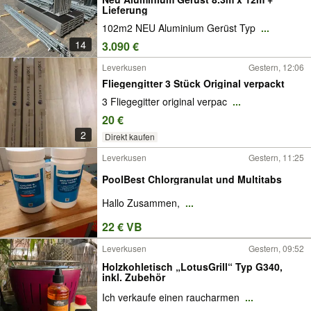
Lieferung
102m2 NEU Aluminium Gerüst Typ
...
14
3.090 €
Leverkusen
Gestern, 12:06
Fliegengitter 3 Stück Original verpackt
3 Fliegegitter original verpac
...
20 €
2
Direkt kaufen
Leverkusen
Gestern, 11:25
PoolBest Chlorgranulat und Multitabs
Hallo Zusammen,
...
22 € VB
Leverkusen
Gestern, 09:52
Holzkohletisch „LotusGrill“ Typ G340,
inkl. Zubehör
Ich verkaufe einen raucharmen
...