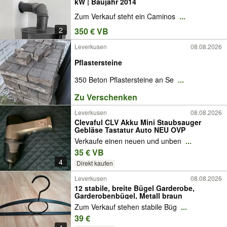
kW | Baujahr 2014
Zum Verkauf steht ein Caminos
...
2
350 € VB
Leverkusen
08.08.2026
Pflastersteine
350 Beton Pflastersteine an Se
...
Zu Verschenken
Leverkusen
08.08.2026
Clevaful CLV Akku Mini Staubsauger
Gebläse Tastatur Auto NEU OVP
Verkaufe einen neuen und unben
...
35 € VB
4
Direkt kaufen
Leverkusen
08.08.2026
12 stabile, breite Bügel Garderobe,
Garderobenbügel, Metall braun
Zum Verkauf stehen stabile Büg
...
39 €