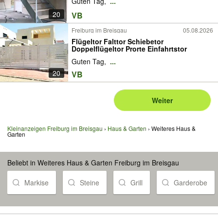
Guten Tag,
...
20
VB
Freiburg im Breisgau
05.08.2026
Flügeltor Falttor Schiebetor
Doppelflügeltor Prorte Einfahrtstor
Guten Tag,
...
20
VB
Weiter
Kleinanzeigen Freiburg im Breisgau
Haus & Garten
Weiteres Haus &
Garten
Beliebt in Weiteres Haus & Garten Freiburg im Breisgau
Markise
Steine
Grill
Garderobe