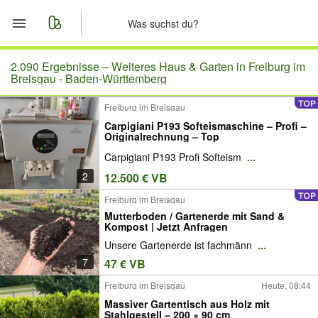
Start
2.090 Ergebnisse –
Weiteres Haus & Garten in Freiburg im
Breisgau - Baden-Württemberg
Merkliste
Freiburg im Breisgau
Carpigiani P193 Softeismaschine – Profi –
Nachrichten
Originalrechnung – Top
Carpigiani P193 Profi Softeism
...
Anzeige aufgeben
2
12.500 € VB
Freiburg im Breisgau
Mutterboden / Gartenerde mit Sand &
Kompost | Jetzt Anfragen
Unsere Gartenerde ist fachmänn
...
7
47 € VB
Freiburg im Breisgau
Heute, 08:44
Massiver Gartentisch aus Holz mit
Stahlgestell – 200 × 90 cm