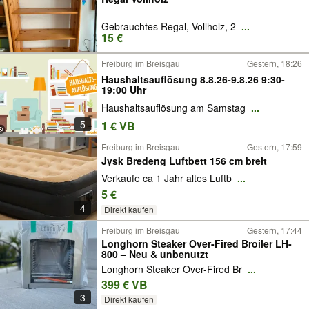
Gebrauchtes Regal, Vollholz, 2
...
15 €
Freiburg im Breisgau
Gestern, 18:26
Haushaltsauflösung 8.8.26-9.8.26 9:30-
19:00 Uhr
Haushaltsauflösung am Samstag
...
5
1 € VB
Freiburg im Breisgau
Gestern, 17:59
Jysk Bredeng Luftbett 156 cm breit
Verkaufe ca 1 Jahr altes Luftb
...
5 €
4
Direkt kaufen
Freiburg im Breisgau
Gestern, 17:44
Longhorn Steaker Over-Fired Broiler LH-
800 – Neu & unbenutzt
Longhorn Steaker Over-Fired Br
...
399 € VB
3
Direkt kaufen