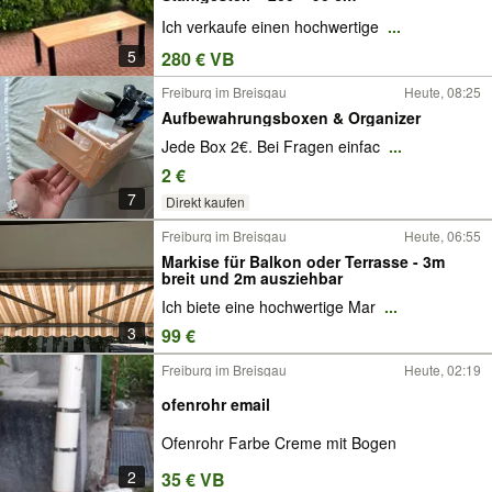
Ich verkaufe einen hochwertige
...
5
280 € VB
Freiburg im Breisgau
Heute, 08:25
Aufbewahrungsboxen & Organizer
Jede Box 2€. Bei Fragen einfac
...
2 €
7
Direkt kaufen
Freiburg im Breisgau
Heute, 06:55
Markise für Balkon oder Terrasse - 3m
breit und 2m ausziehbar
Ich biete eine hochwertige Mar
...
3
99 €
Freiburg im Breisgau
Heute, 02:19
ofenrohr email
Ofenrohr Farbe Creme mit Bogen
2
35 € VB