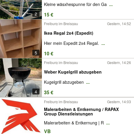
Kleine wäsxhespunne für den Ga
...
2
15 €
Freiburg im Breisgau
Gestern, 14:52
Ikea Regal 2x4 (Expedit)
Hier mein Expedit 2x4 Regal.
...
5
10 €
Freiburg im Breisgau
Gestern, 14:26
Weber Kugelgrill abzugeben
Kugelgrill abzugeben
...
4
35 €
Freiburg im Breisgau
Gestern, 14:03
Malerarbeiten & Entkernung / RAPAX
Group Dienstleistungen
Malerarbeiten & Entkernung | R
...
VB