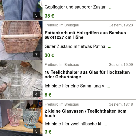
Gepflegter und sauberer Zustan
...
3
35 €
Freiburg im Breisgau
Gestern, 19:23
Rattankorb mit Holzgriffen aus Bambus
66x41x27 cm Höhe
Guter Zustand mit etwas Patina
...
7
30 €
Freiburg im Breisgau
Gestern, 19:09
16 Teelichthalter aus Glas für Hochzeiten
oder Geburtstage
Ich biete hier eine Sammlung v
...
4
8 €
Freiburg im Breisgau
Gestern, 18:48
2 kleine Glasvasen / Teelichthalter, 8cm
hoch
Ich biete hier zwei hübsche kl
...
3
3 €