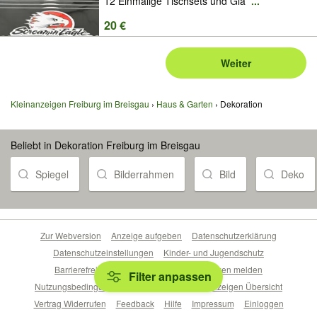
12 Einmalige Tischsets und Gla
...
20 €
Weiter
Kleinanzeigen Freiburg im Breisgau
Haus & Garten
Dekoration
Beliebt in Dekoration Freiburg im Breisgau
Spiegel
Bilderrahmen
Bild
Deko
Zur Webversion
Anzeige aufgeben
Datenschutzerklärung
Datenschutzeinstellungen
Kinder- und Jugendschutz
Barrierefreiheitserklärung
Sicherheitslücken melden
Filter anpassen
Nutzungsbedingungen
Beliebte Suchen
Anzeigen Übersicht
Vertrag Widerrufen
Feedback
Hilfe
Impressum
Einloggen