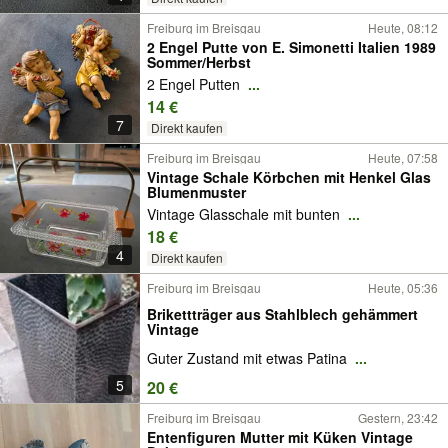
Freiburg im Breisgau
Heute, 08:12
2 Engel Putte von E. Simonetti Italien 1989
Sommer/Herbst
2 Engel Putten
...
14 €
7
Direkt kaufen
Freiburg im Breisgau
Heute, 07:58
Vintage Schale Körbchen mit Henkel Glas
Blumenmuster
Vintage Glasschale mit bunten
...
18 €
4
Direkt kaufen
Freiburg im Breisgau
Heute, 05:36
Brikettträger aus Stahlblech gehämmert
Vintage
Guter Zustand mit etwas Patina
...
5
20 €
Freiburg im Breisgau
Gestern, 23:42
Entenfiguren Mutter mit Küken Vintage