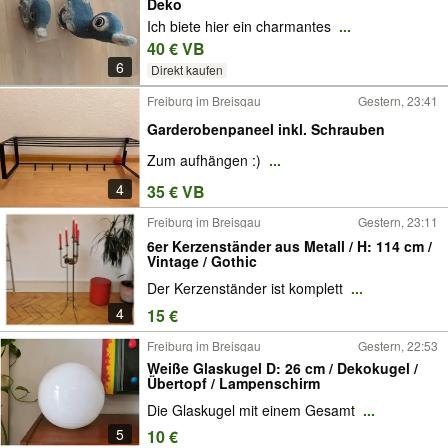
Deko
Ich biete hier ein charmantes
...
40 € VB
6
Direkt kaufen
Freiburg im Breisgau
Gestern, 23:41
Garderobenpaneel inkl. Schrauben
Zum aufhängen :)
...
4
35 € VB
Freiburg im Breisgau
Gestern, 23:11
6er Kerzenständer aus Metall / H: 114 cm /
Vintage / Gothic
Der Kerzenständer ist komplett
...
4
15 €
Freiburg im Breisgau
Gestern, 22:53
Weiße Glaskugel D: 26 cm / Dekokugel /
Übertopf / Lampenschirm
Die Glaskugel mit einem Gesamt
...
5
10 €