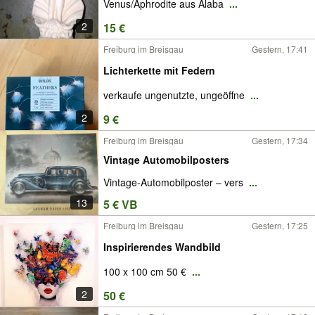
Venus/Aphrodite aus Alaba
...
2
15 €
Freiburg im Breisgau
Gestern, 17:41
Lichterkette mit Federn
verkaufe ungenutzte, ungeöffne
...
2
9 €
Freiburg im Breisgau
Gestern, 17:34
Vintage Automobilposters
Vintage-Automobilposter – vers
...
13
5 € VB
Freiburg im Breisgau
Gestern, 17:25
Inspirierendes Wandbild
100 x 100 cm 50 €
...
2
50 €