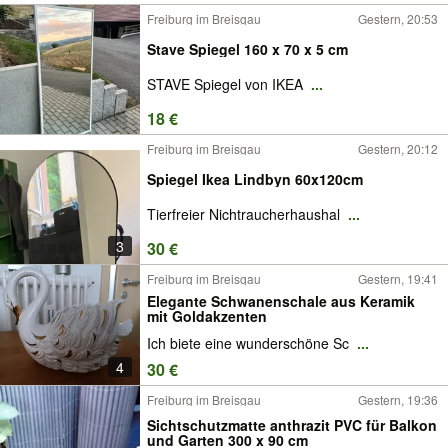
Freiburg im Breisgau
Gestern, 20:53
Stave Spiegel 160 x 70 x 5 cm
STAVE Spiegel von IKEA
...
18 €
Freiburg im Breisgau
Gestern, 20:12
Spiegel Ikea Lindbyn 60x120cm
Tierfreier Nichtraucherhaushal
...
3
30 €
Freiburg im Breisgau
Gestern, 19:41
Elegante Schwanenschale aus Keramik
mit Goldakzenten
Ich biete eine wunderschöne Sc
...
4
30 €
Freiburg im Breisgau
Gestern, 19:36
Sichtschutzmatte anthrazit PVC für Balkon
und Garten 300 x 90 cm