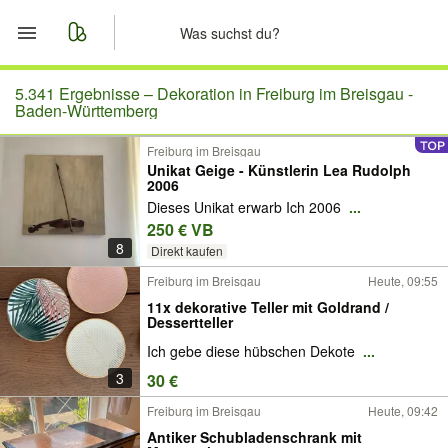
Start
5.341 Ergebnisse –
Dekoration in Freiburg im Breisgau -
Baden-Württemberg
Merkliste
Freiburg im Breisgau
Unikat Geige - Künstlerin Lea Rudolph
2006
Nachrichten
Dieses Unikat erwarb Ich 2006
...
250 € VB
Anzeige aufgeben
8
Direkt kaufen
Freiburg im Breisgau
Heute, 09:55
11x dekorative Teller mit Goldrand /
Dessertteller
Ich gebe diese hübschen Dekote
...
3
30 €
Freiburg im Breisgau
Heute, 09:42
Antiker Schubladenschrank mit