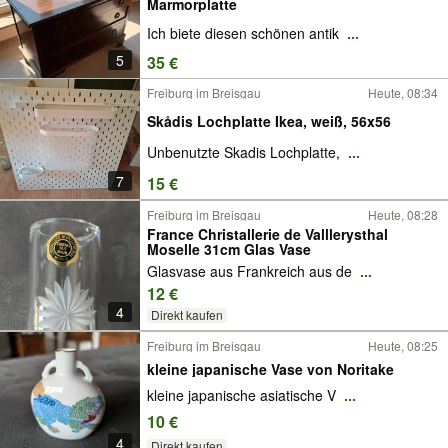
Marmorplatte
Ich biete diesen schönen antik
...
5
35 €
Freiburg im Breisgau
Heute, 08:34
Skådis Lochplatte Ikea, weiß, 56x56
Unbenutzte Skadis Lochplatte,
...
7
15 €
Freiburg im Breisgau
Heute, 08:28
France Christallerie de Valllerysthal
Moselle 31cm Glas Vase
Glasvase aus Frankreich aus de
...
12 €
4
Direkt kaufen
Freiburg im Breisgau
Heute, 08:25
kleine japanische Vase von Noritake
kleine japanische asiatische V
...
10 €
4
Direkt kaufen